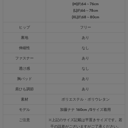
(M)約64～76cm
(L)約66～78cm
(XL)約68～80cm
ヒップ
フリー
裏地
あり
伸縮性
なし
ファスナー
あり
透け感
なし
胸パッド
あり
肩ひも調節
あり
素材
ポリエステル・ポリウレタン
モデル
加藤ナナ 160cm /Sサイズ着用
ご注意
※上記のサイズ記載は平置きサイズです。若
干の誤差がございますがご了承ください。