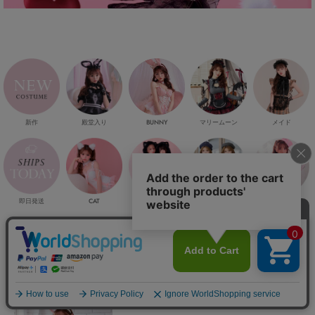
新作
殿堂入り
マリームーン
メイド
BUNNY
即日発送
CAT
マリン
ナース
アニマル