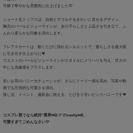
可憐で華やかな雰囲気に仕上げました♡
ショート丈トップスは、自然とデコルテをきれいに見せるデザイン。
胸元のパールビジューラインが、女の子らしさと上品さを引き立て、ふ
んわり柔らかな印象を演出します。
フレアスカートは、動くたびに揺れるシルエットで、愛らしさを最大限
に引き出す仕上がりに💗
ウエストのパールビジューラインがスタイルにメリハリを与え、甘さの
中にも洗練感をプラスします。
長いお耳のバニーカチューシャが、さらにドーリー感を高め、写真や動
画でも圧倒的な可愛さを演出。
推し活、イベント、撮影会に映える、とびきり甘いピンクバニーです💗
コスプレ買うなら絶対”業界NO.1”のvanityME.
可愛すぎてごめんなさい♡