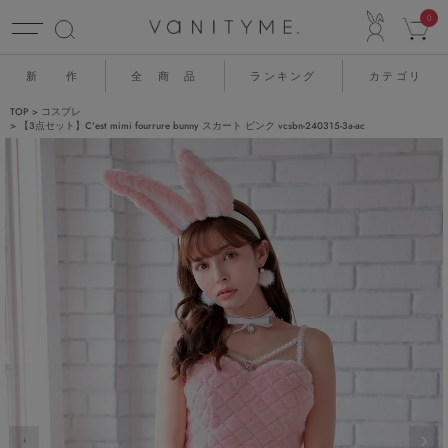
ACCO
0
新 作
全 商 品
ランキング
カテゴリ
TOP
コスプレ
【3点セット】C'est mimi fourrure bunny スカート ピンク vcsbn-240315-3a-ac