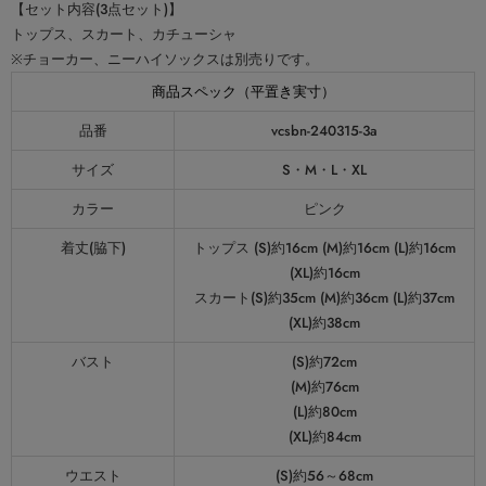
【セット内容(3点セット)】
トップス、スカート、カチューシャ
※チョーカー、ニーハイソックスは別売りです。
商品スペック（平置き実寸）
品番
vcsbn-240315-3a
サイズ
S・M・L・XL
カラー
ピンク
着丈(脇下)
トップス (S)約16cm (M)約16cm (L)約16cm
(XL)約16cm
スカート(S)約35cm (M)約36cm (L)約37cm
(XL)約38cm
バスト
(S)約72cm
(M)約76cm
(L)約80cm
(XL)約84cm
ウエスト
(S)約56～68cm