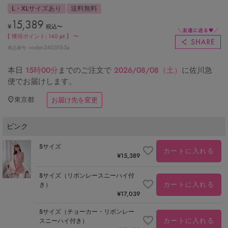
L・XLサイズあり
送料無料
15,389
¥
税込
〜
【 獲得ポイント:
140
pt 】
〜
vcsbn-240315-3a
商品番号
本日
15時00分
までのご注文で
2026/08/08（土）
に
佐川急
便
でお届けします。
東京都
お届け先を変更
ピンク
Sサイズ
カートに入れる
¥
15,389
Sサイズ（リボンレースニーハイ付
カートに入れる
き）
¥
17,039
Sサイズ（チョーカー・リボンレー
カートに入れる
スニーハイ付き）