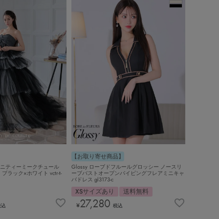
【お取り寄せ商品】
ure. バニティーミークチュール
Glossy ローブドフルールグロッシー ノースリ
ブラック×ホワイト vctr-t-
ーブバストオープンパイピングフレアミニキャ
バドレス gl3173-c
XSサイズあり
送料無料
27,280
¥
税込
税込