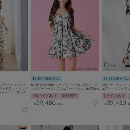
【お取り寄せ商品】
【お取り寄せ商品
ュ×ブラック ワンショ
ROBE de FLEURS ローブドフルール 花柄パイピ
DEA. ディア バ
カットアウト・スピ
ングガーリーフレアミニキャバドレス fm3786-c
エアネックフレアロン
・Aライン・ロング
XSサイズあり
送料無料
Lサイズあり
29,480
29,480
¥
¥
税込