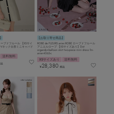
】
【お取り寄せ商品】
 ローブドフルール 【XSサイ
ROBE de FLEURS anier.ROBE ローブドフルール
Vネック台形ミニキャバド
アニエルローブ 【XSサイズあり】Dot
organdy×balloon skirt two-piece mini dress fm-
anier4065-c
送料無料
XSサイズあり
送料無料
税込
28,380
¥
税込