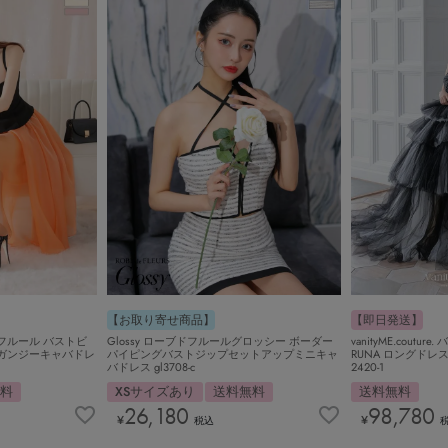
【即日発送】
【お取り寄せ商品】
vanityME.cout
ドフルール バストビ
Glossy ローブドフルールグロッシー ボーダー
RUNA ロングドレス 
ガンジーキャバドレ
パイピングバストジップセットアップミニキャ
2420-1
バドレス gl3708-c
送料無料
無料
XSサイズあり
送料無料
98,780
26,180
¥
¥
税込