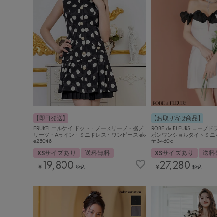
【即日発送】
【お取り寄せ商品】
ERUKEI エルケイ ドット・ノースリーブ・裾プ
ROBE de FLEURS ロー
リーツ・Aライン・ミニドレス・ワンピース ek-
ボンワンショルタイトミニ
e25048
fm3460-c
XSサイズあり
送料無料
XSサイズあり
送料
19,800
27,280
¥
¥
税込
税込