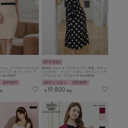
【即日発送】
 ベージュ ノースリーブ バイカ
ERUKEI エルケイ パフスリーブ・半袖・サテン
 スリット タイト ミディア
ジャガード・ドット・リボン・Aライン・ミデ
k-c25051
ィアムドレス・ワンピース ek-c25084
送料無料
XSサイズあり
送料無料
19,800
¥
込
税込