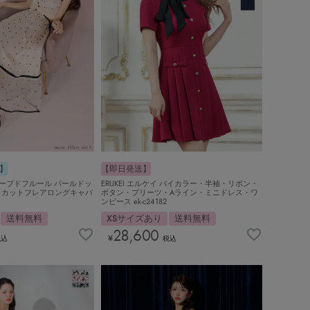
】
【即日発送】
RS ローブドフルール パールドッ
ERUKEI エルケイ バイカラー・半袖・リボン・
トカットフレアロングキャバ
ボタン・プリーツ・Aライン・ミニドレス・ワ
ンピース ek-c24182
送料無料
XSサイズあり
送料無料
28,600
¥
税込
税込