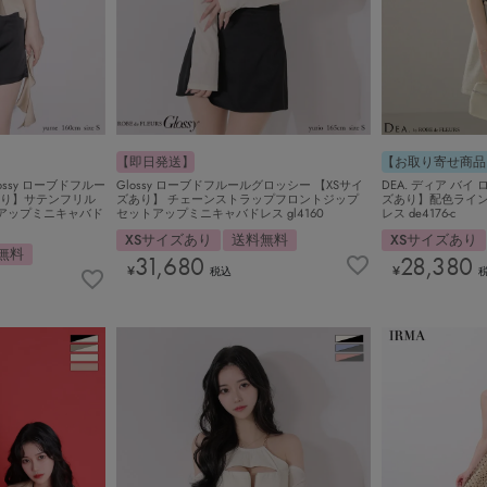
【即日発送】
【お取り寄せ商品
ssy ローブドフルー
Glossy ローブドフルールグロッシー 【XSサイ
DEA. ディア バイ
あり】サテンフリル
ズあり】 チェーンストラップフロントジップ
ズあり】配色ライン
アップミニキャバド
セットアップミニキャバドレス gl4160
レス de4176-c
XSサイズあり
送料無料
XSサイズあり
無料
31,680
28,380
¥
¥
税込