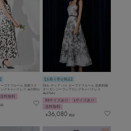
】
【お取り寄せ商品】
イ ローブドフルール 花柄スク
DEA. ディア バイ ローブドフルール 花柄刺繍
グキャバドレス de3382-c
オーガンジーフレアロングキャバドレス
de3766-c
送料無料
XSサイズあり
Lサイズあり
税込
送料無料
36,080
¥
税込