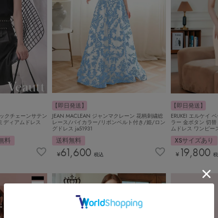
【即日発送】
【即日発送】
JEAN MACLEAN ジャンマクレーン 花柄刺繍総
ERUKEI エルケイ
ーネックチェーンサテン
レース/バイカラー/リボンベルト付き/姫/ロン
ラー 金ボタン 切替
ミディアムドレス
グドレス ja51931
ムドレス ワンピース e
送料無料
XSサイズあり
無料
61,600
19,800
¥
¥
税込
税