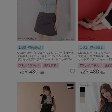
【お取り寄せ商品】
【お取り寄せ商品】
Glossy ローブドフルールグロッシー 【XSサイ
Glossy ローブドフルール
ズあり】バイカラーキルティングショルダーリ
ズあり】 リブホルターネ
ボンセットアップミニキャバドレス gl4350-c
セットアップミニキャバドレス 
XSサイズあり
送料無料
XSサイズあり
送料
29,480
29,480
¥
¥
税込
税込