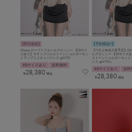
【即日発送】
【予約商品*】
Glossy ローブドフルールグロッシー 【XSサイ
【11月上旬頃入荷予定】Glo
ズあり】サテンフリルストーンショルダーセッ
ルグロッシー 【XSサイズ
トアップミニキャバドレス gl4170
ストーンショルダーセット
レス gl4170-c
XSサイズあり
送料無料
XSサイズあり
送料
28,380
¥
税込
28,380
¥
税込