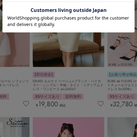
【即日発送】
【お取り寄せ商品
ERUKEI エルケイ ベージュ×ブラック・バイカ
ブドフルール シフォンリ
ROBE de FLEU
ラー・シンプル・半袖・タイト・ミディアムド
キャバドレス
トチュールウエス
レス・ワンピース ek-c24067
ドレス fm3298-c
XSサイズあり
送料無料
無料
XSサイズあり
19,800
32,780
¥
¥
税込