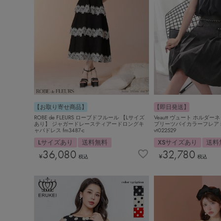
【お取り寄せ商品】
【即日発送】
ROBE de FLEURS ローブドフルール 【Lサイズ
Veautt ヴュート ホルダ
あり】 ジャガードレースティアードロングキ
プリーツバイカラーフレア
ャバドレス fm3487-c
vt022529
Lサイズあり
送料無料
XSサイズあり
送料
36,080
32,780
¥
¥
税込
税込