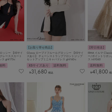
【即日発送】
【お取り寄せ商品】
グロッシー 【XSサイ
IRMA イルマ Clas
Glossy ローブドフルールグロッシー 【XSサイ
ックレーススカート
ー/ポイントリボン
ズあり】 チェーンストラップフロントジップ
gl4175-c
ス ir61060
セットアップミニキャバドレス gl4160-c
無料
送料無料
XSサイズあり
送料無料
41,800
31,680
¥
¥
税
税込