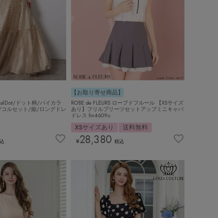
【お取り寄せ商品】
sicalDot/ドット柄/バイカラ
ROBE de FLEURS ローブドフルール 【XSサイズ
/コルセット/姫/ロングドレ
あり】フリルプリーツセットアップミニキャバ
ドレス fm4609-c
XSサイズあり
送料無料
28,380
¥
込
税込