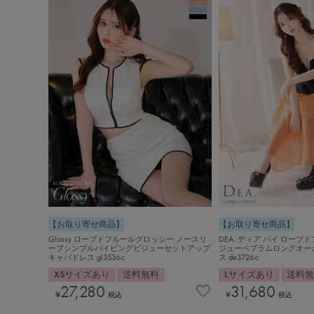
【お取り寄せ商品】
【お取り寄せ商品】
Glossy ローブドフルールグロッシー ノースリ
DEA. ディア バイ ローブ
ーブシンプルパイピングビジューセットアップ
ジューペプラムロングオー
キャバドレス gl3536-c
ス de3726-c
XSサイズあり
送料無料
Lサイズあり
送料
27,280
31,680
¥
¥
税込
税込