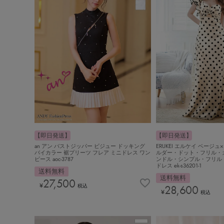
【即日発送】
【即日発送】
ERUKEI エルケイ ベージ
an アン バストジッパー ビジュー ドッキング
ルダー・ドット・フリル・
バイカラー 裾プリーツ フレア ミニドレス ワン
ンドル・シンプル・フリル
ピース aoc-3787
ドレス ek-s36201-1
送料無料
送料無料
27,500
¥
28,600
税込
¥
税込