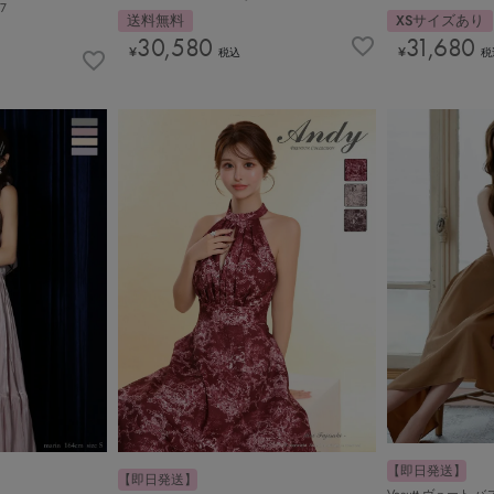
7
送料無料
XSサイズあり
30,580
31,680
¥
¥
税込
税
【即日発送】
【即日発送】
Veautt ヴュー