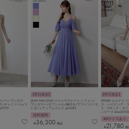
【即日発送】
【即日発送】
ERUKEI エルケ
マクレーン ワンカラ
JEAN MACLEAN ジャンマクレーン シフォン/
ス・パイピング・
ク/キャミソール/ミ
ワンカラー/オフショル/袖付き/プリーツ/ミモ
ト・Vネック・タイ
1919
レ丈/ミディアムドレス ja61085
ンピース ek-e24154
送料無料
XSサイズあり
36,300
¥
21,780
税込
¥
税