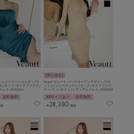
【即日発送】
 アシンメトリーショルダー/ウ
Veautt ヴュート バックオープンデザイン/Vカ
ル/タック/サイドファスナ/
ット/ビジューチェーン/タック/サイドファス
ス vt032606
ナー/ラメ/タイト/ミディアムドレス vt032608
送料無料
XSサイズあり
送料無料
28,380
¥
税込
税込