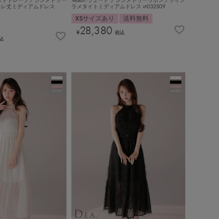
モレ丈ミディアムドレス
ラメタイトミディアムドレス vt032509
XSサイズあり
送料無料
28,380
¥
税込
込