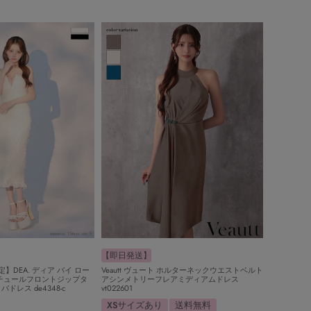
【即日発送】
】DEA. ディア バイ ロー
Veautt ヴュート ホルターネックウエストベルト
チュールフロントジップタ
アシンメトリーフレアミディアムドレス
レス de4348-c
vt022601
XSサイズあり
送料無料