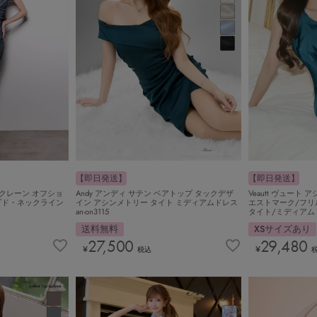
【即日発送】
【即日発送】
ンマクレーン オフショ
Andy アンディ サテン ベアトップ タックデザ
Veautt ヴュート
プド・ネックライン
イン アシンメトリー タイト ミディアムドレス
エストマーク/フリ
an-on3115
タイト/ミディアムドレ
送料無料
XSサイズあり
27,500
29,480
¥
¥
税込