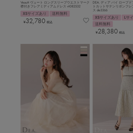
Veautt ヴュート ロングスリーブウエストマーク
DEA. ディア バイ ローブド
襟付きフレアミディアムドレス vt082532
トカットサテンリボンフレ
ス de3366
XSサイズあり
送料無料
XSサイズあり
Lサ
32,780
¥
税込
送料無料
28,380
¥
税込