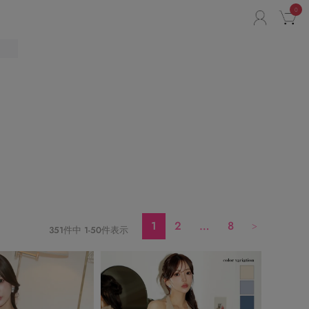
0
ACCO
C
1
2
…
8
351
件中
1
-
50
件表示