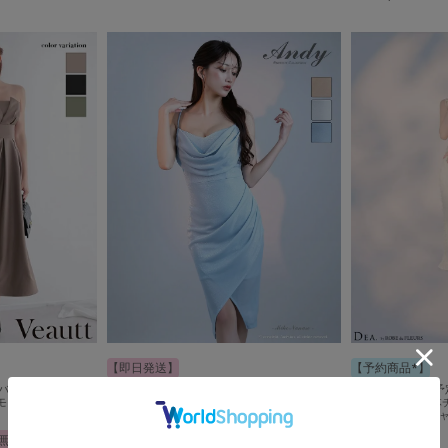
【即日発送】
【予約商品*】
Andy アンディ ワンカラー バストドレープ キ
ップバストタックウエス
【8月下旬頃入荷予定
ャミ アシンメトリー タイト ミディアムドレス
モレ丈ミディアムド
ブドフルール 立体
an-on3048
イトツーピースキャバド
送料無料
無料
送料無料