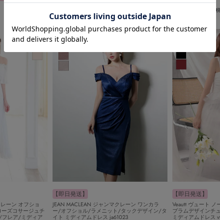
26,400
32,780
¥
¥
税込
【即日発送】
【即日発送】
マクレーン オフショ
JEAN MACLEAN ジャンマクレーン ワンカラ
Veautt ヴュー
ローズコサージュチ
ー/オフショル/ラメニット/タックデザイン/タ
プラムデザインチ
シ/フレア/ミディア
イト ミディアムドレス ja61023
ミディアムドレス vt0