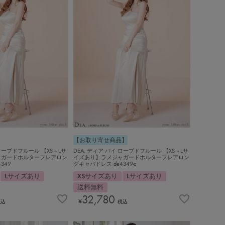
【お取り寄せ商品】
 ローブドフルール 【XS～Lサ
DEA. ディア バイ ローブドフルール 【XS～Lサ
ャガードホルターフレアロン
イズあり】ラメジャガードホルターフレアロン
349
グキャバドレス de4349-c
Lサイズあり
XSサイズあり
Lサイズあり
送料無料
32,780
¥
税込
税込