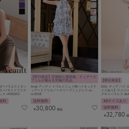
【即日発送】圧倒的な透明感。ティアード
フリルが魅せる究極の気品。
【即日発送】
ョルダー/ウエストタッ
Andy アンディ トワルドジュイ柄ハイネックテ
DEA. ディア バイ
ラー/サイドファス
ィアードフリルノースリーブミニドレス an-
イズあり】ラメジ
 vt082603
on3068
グキャバドレス de4
無料
送料無料
XSサイズあり
30,800
送料無料
¥
税込
32,780
¥