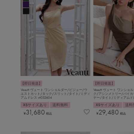
【即日発送】
【即日発送】
Veautt ヴュート ワンショルダー/ビジュー/ウ
Veautt ヴュート ワンシ
エストカット/タック/スリット/タイト/ミディ
ク/アシンメトリー/バイカ
アムドレス vt032604
ナー/タイト/ミディアムドレス
XSサイズあり
送料無料
XSサイズあり
送料
31,680
29,480
¥
¥
税込
税込