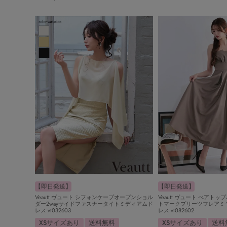
【即日発送】
【即日発送】
Veautt ヴュート シフォンケープオープンショル
Veautt ヴュート べアト
ダー2wayサイドファスナータイトミディアムド
トマークプリーツフレアミ
レス vt032603
レス vt082602
XSサイズあり
送料無料
XSサイズあり
送料