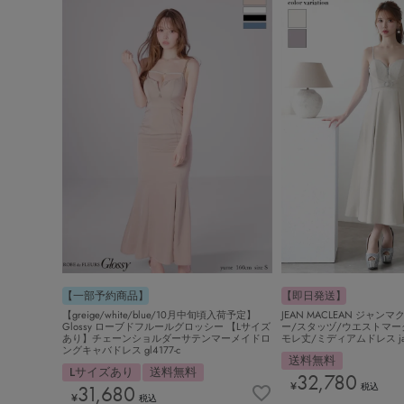
【一部予約商品】
【即日発送】
【greige/white/blue/10月中旬頃入荷予定】
JEAN MACLEAN ジャン
Glossy ローブドフルールグロッシー 【Lサイズ
ー/スタッヅ/ウエストマー
あり】チェーンショルダーサテンマーメイドロ
モレ丈/ミディアムドレス ja5
ングキャバドレス gl4177-c
送料無料
Lサイズあり
送料無料
32,780
¥
31,680
税込
¥
税込