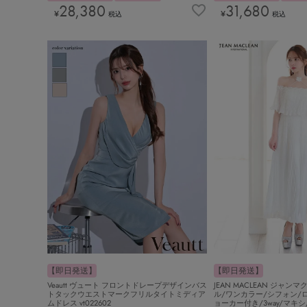
28,380
31,680
¥
¥
税込
税込
【即日発送】
【即日発送】
Veautt ヴュート フロントドレープデザインバス
JEAN MACLEAN ジャン
トタックウエストマークフリルタイトミディア
ル/ワンカラー/シフォン/
ムドレス vt022602
ョーカー付き/3way/マキ