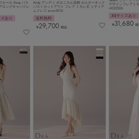
Andy アンディ ボタニカル花柄 ホルターネック
フルール 2way バス
デザインフレアミ
バストカットアウト フレア ミモレ丈 ミディア
アロングキャバドレ
vt022526
ムドレス an-on3016
XSサイズあり
送料無料
イズあり
31,680
29,700
¥
税
¥
税込