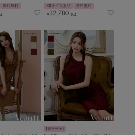
送料無料
XSサイズあり
送料無料
32,780
¥
込
税込
【即日発送】
ト バストドレープアシンメトリー
Veautt ヴュート アシンメトリーリボンデザイン