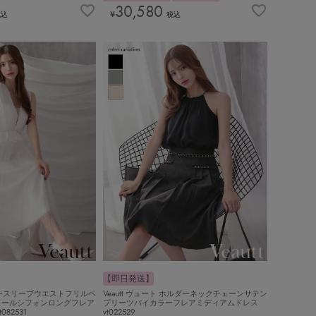
30,580
¥
税込
税込
【即日発送】
ト ノースリーブウエストフリルペ
Veautt ヴュート ホルダーネックチェーンサテン
ュールシフォンロングフレア
プリーツバイカラーフレアミディアムドレス
82531
vt022529