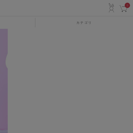
ACCO
0
カテゴリ