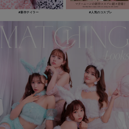
#新作テイラー
#人気のコスプレ