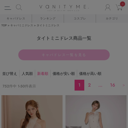
0
ACCO
C
キャバドレス
ランキング
コスプレ
カテゴリ
TOP
キャバミニドレス
タイトミニドレス
タイトミニドレス商品一覧
キャバドレス一覧を見る
並び替え
人気順
新着順
価格が安い順
価格が高い順
1
2
…
16
752
件中
1
-
50
件表示