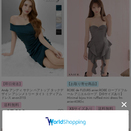
【お取り寄せ商品】
【即日発送】
ROBE de FLEURS anier.ROBE ローブドフル
Andy アンディ サテン ベアトップ タックデ
ール アニエルローブ 【XSサイズあり】
ザイン アシンメトリー タイト ミディアム
Minimal bijou trim ruffled mini dress fm-
ドレス an-on3115
anier4080-c
送料無料
XSサイズあり
送料無料
27,500
¥
30,580
税込
¥
税込