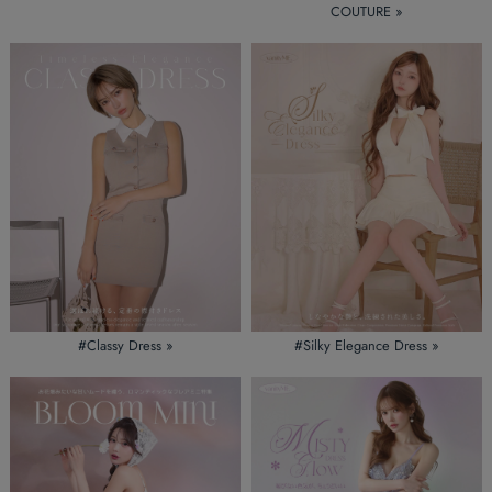
COUTURE »
#Classy Dress »
#Silky Elegance Dress »