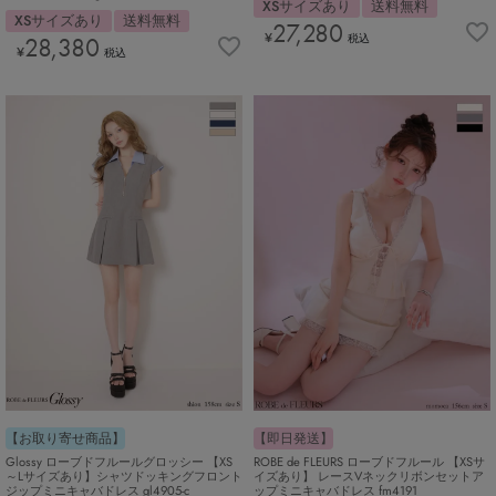
XSサイズあり
送料無料
XSサイズあり
送料無料
27,280
¥
28,380
税込
¥
税込
【お取り寄せ商品】
【即日発送】
Glossy ローブドフルールグロッシー 【XS
ROBE de FLEURS ローブドフルール 【XSサ
～Lサイズあり】シャツドッキングフロント
イズあり】 レースVネックリボンセットア
ジップミニキャバドレス gl4905-c
ップミニキャバドレス fm4191