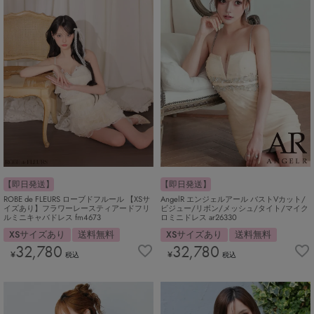
【即日発送】
【即日発送】
ROBE de FLEURS ローブドフルール 【XSサ
AngelR エンジェルアール バストVカット/
イズあり】フラワーレースティアードフリ
ビジュー/リボン/メッシュ/タイト/マイク
ルミニキャバドレス fm4673
ロミニドレス ar26330
XSサイズあり
送料無料
XSサイズあり
送料無料
32,780
32,780
¥
¥
税込
税込