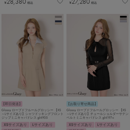
28,380
27,280
¥
¥
税込
税込
【即日発送】
【お取り寄せ商品】
Glossy ローブドフルールグロッシー 【XS
Glossy ローブドフルールグロッシー 【XS
～Lサイズあり】シャツドッキングフロント
～Lサイズあり】チュールショルダーサテン
ジップミニキャバドレス gl4905
ベルトミニキャバドレス gl4197-c
XSサイズあり
Lサイズあり
XSサイズあり
Lサイズあり