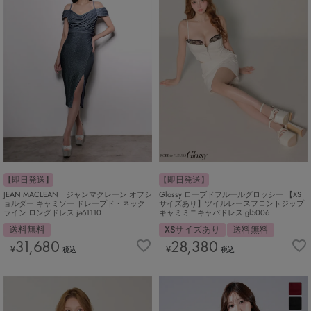
【即日発送】
【即日発送】
JEAN MACLEAN ジャンマクレーン オフシ
Glossy ローブドフルールグロッシー 【XS
ョルダー キャミソー ドレープド・ネック
サイズあり】ツイルレースフロントジップ
ライン ロングドレス ja61110
キャミミニキャバドレス gl5006
送料無料
XSサイズあり
送料無料
31,680
28,380
¥
¥
税込
税込