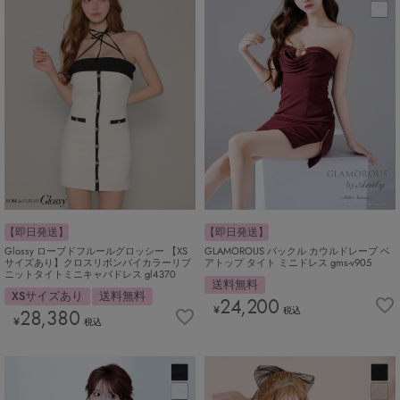
【即日発送】
【即日発送】
GLAMOROUS バックル カウルドレープ ベ
Glossy ローブドフルールグロッシー 【XS
アトップ タイト ミニドレス gms-v905
サイズあり】クロスリボンバイカラーリブ
ニットタイトミニキャバドレス gl4370
送料無料
XSサイズあり
送料無料
24,200
¥
税込
28,380
¥
税込