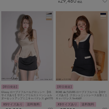
29,480
¥
税込
【即日発送】
【即日発送】
Glossy ローブドフルールグロッシー 【XS
ROBE de FLEURS ローブドフルール【XSサ
サイズあり】サテンフリルストーンショル
イズあり】 クロシェニットレース台形ミニ
ダーセットアップミニキャバドレス gl4170
キャバドレス fm4669
XSサイズあり
送料無料
XSサイズあり
送料無料