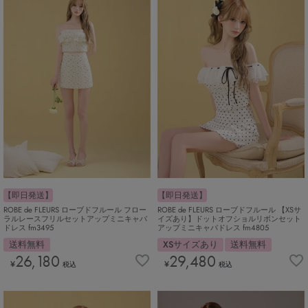
【即日発送】
【即日発送】
ROBE de FLEURS ローブドフルール フロー
ROBE de FLEURS ローブドフルール 【XSサ
ラルレースフリルセットアップミニキャバ
イズあり】ドットオフショルリボンセット
ドレス fm3495
アップミニキャバドレス fm4805
送料無料
XSサイズあり
送料無料
26,180
29,480
¥
¥
税込
税込