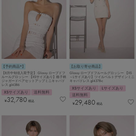
【予約商品*】
【お取り寄せ商品】
【8月中旬頃入荷予定】 Glossy ローブドフ
Glossy ローブドフルールグロッシー 【XS
ルールグロッシー 【XSサイズあり】格子柄
～Lサイズあり】ツイルベルトデザインミニ
ジャガードベアセットアップミニキャバド
キャバドレス gl4378-c
レス gl4386
XSサイズあり
Lサイズあり
XSサイズあり
送料無料
送料無料
32,780
29,480
¥
税込
¥
税込