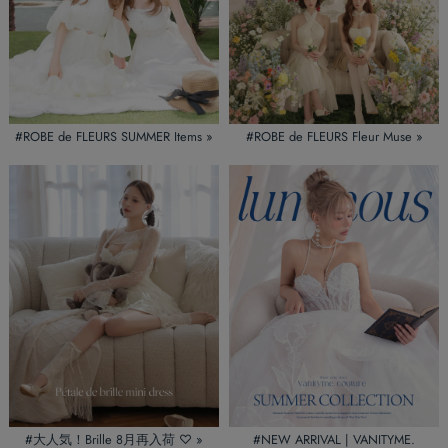
#ROBE de FLEURS SUMMER Items »
#ROBE de FLEURS Fleur Muse »
#大人気！Brille 8月再入荷 ♡ »
#NEW ARRIVAL | VANITYME.