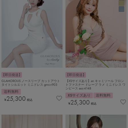
【即日発送】
【即日発送】
GLAMOROUS ノースリーブ カットアウト
【XSサイズあり】an キャミソール フロン
タイトシルエット ミニドレス gms-v903
トファスナー ドレープ ラメ ミニドレス ワ
ンピース aoc-4148
送料無料
XSサイズあり
送料無料
25,300
¥
税込
25,300
¥
税込