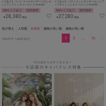
イズあり】 スパンコールギャザーリボンセ
イズあり】 バストカットギャザーセットア
ットアップミニキャバドレス fm4366
ップタイトミニキャバドレス fm4650
XSサイズあり
送料無料
XSサイズあり
送料無料
28,380
27,280
¥
¥
税込
税込
並び替え
人気順
新着順
価格が安い順
価格が高い順
1
2
…
16
752
件中
1
-
50
件表示
\今の流行りがすぐ分かる！/
今話題のキャバドレス特集