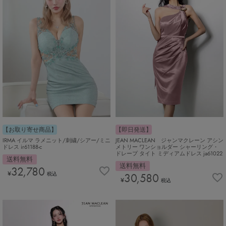
【お取り寄せ商品】
【即日発送】
IRMA イルマ ラメニット/刺繍/シアー/ミニ
JEAN MACLEAN ジャンマクレーン アシン
ドレス ir61188-c
メトリー ワンショルダー シャーリング・
ドレープ タイト ミディアムドレス ja61022
送料無料
送料無料
32,780
¥
税込
30,580
¥
税込