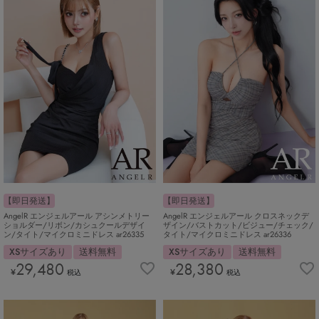
【即日発送】
【即日発送】
AngelR エンジェルアール アシンメトリー
AngelR エンジェルアール クロスネックデ
ショルダー/リボン/カシュクールデザイ
ザイン/バストカット/ビジュー/チェック/
ン/タイト/マイクロミニドレス ar26335
タイト/マイクロミニドレス ar26336
XSサイズあり
送料無料
XSサイズあり
送料無料
29,480
28,380
¥
¥
税込
税込