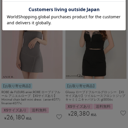
【お取り寄せ商品】
【お取り寄せ商品】
ROBE de FLEURS anier.ROBE ローブドフル
Glossy ローブドフルールグロッシー 【XS
ール アニエルローブ 【XSサイズあり】
サイズあり】ツイルレースフロントジップ
Minimal chain belt mini dress（anier4077）
キャミミニキャバドレス gl5006-c
fm-anier4077-c
XSサイズあり
送料無料
XSサイズあり
送料無料
28,380
¥
26,180
税込
¥
税込