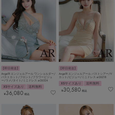
【即日発送】
【即日発送】
AngelR エンジェルアール ワンショルダー/
AngelR エンジェルアール バストシアー/V
バストカット/フロント/フラワービジュ
カット/ビジュー/ミニドレス ar26218
ー/ラメ/タイト/ミニドレス ar26324
XSサイズあり
送料無料
XSサイズあり
送料無料
30,580
¥
36,080
税込
¥
税込