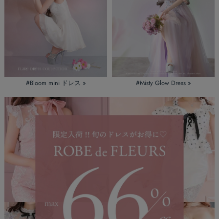
#Bloom mini ドレス »
#Misty Glow Dress »