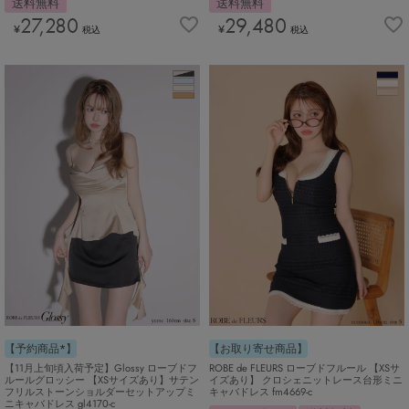
送料無料
送料無料
27,280
29,480
¥
¥
税込
税込
【予約商品*】
【お取り寄せ商品】
【11月上旬頃入荷予定】Glossy ローブドフ
ROBE de FLEURS ローブドフルール 【XSサ
ルールグロッシー 【XSサイズあり】サテン
イズあり】 クロシェニットレース台形ミニ
フリルストーンショルダーセットアップミ
キャバドレス fm4669-c
ニキャバドレス gl4170-c