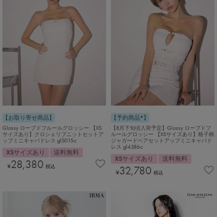
【お取り寄せ商品】
【予約商品*】
Glossy ローブドフルールグロッシー 【XS
【8月下旬頃入荷予定】Glossy ローブドフ
サイズあり】クロシェリブニットセットア
ルールグロッシー 【XSサイズあり】格子柄
ップミニキャバドレス gl5015-c
ジャガードベアセットアップミニキャバド
レス gl4386-c
XSサイズあり
送料無料
XSサイズあり
送料無料
28,380
¥
税込
32,780
¥
税込