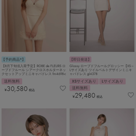
【予約商品*】
【即日発送】
【8月下旬頃入荷予定】ROBE de FLEURS ロ
Glossy ローブドフルールグロッシー【XS～
ーブドフルール シアークロスホルターネッ
Lサイズあり ツイルベルトデザインミニキ
クセットアップミニキャバドレス fm4698-c
ャバドレス gl4378
送料無料
XSサイズあり
Lサイズあり
30,580
送料無料
¥
税込
29,480
¥
税込