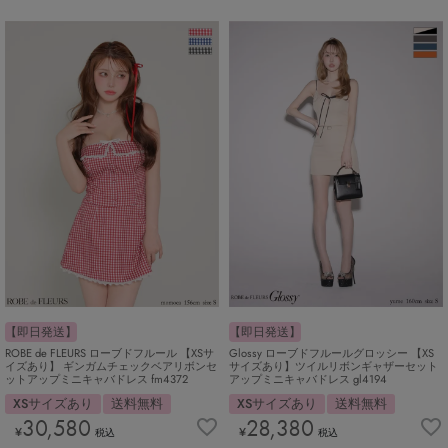
【即日発送】
【即日発送】
ROBE de FLEURS ローブドフルール 【XSサ
Glossy ローブドフルールグロッシー 【XS
イズあり】 ギンガムチェックベアリボンセ
サイズあり】ツイルリボンギャザーセット
ットアップミニキャバドレス fm4372
アップミニキャバドレス gl4194
XSサイズあり
送料無料
XSサイズあり
送料無料
30,580
28,380
¥
¥
税込
税込