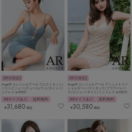
【即日発送】
【即日発送】
AngelR エンジェルアール ウエストカット/
AngelR エンジェルアール アシンメトリー
バストビジュー/チュール/ラメ/タイト/ミ
ショルダー/バストタック/フラワーレー
ニドレス ar26851
ス/ビジュー/タイト/ミニドレス ar26812
XSサイズあり
送料無料
XSサイズあり
送料無料
31,680
30,580
¥
¥
税込
税込