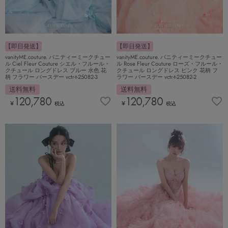
【即日発送】
【即日発送】
vanityME.couture. バニティーミークチュー
vanityME.couture. バニティーミークチュー
ル Ciel Fleur Couture シエル・フルール・
ル Rose Fleur Couture ローズ・フルール・
クチュール ロングドレス ブルー 水色 花
クチュール ロングドレス ピンク 花柄 フ
柄 フラワー バースデー vctr-t-25082-3
ラワー バースデー vctr-t-25082-2
送料無料
送料無料
120,780
120,780
¥
¥
税込
税込