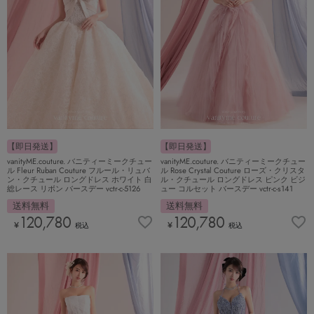
【即日発送】
【即日発送】
vanityME.couture. バニティーミークチュー
vanityME.couture. バニティーミークチュー
ル Fleur Ruban Couture フルール・リュバ
ル Rose Crystal Couture ローズ・クリスタ
ン・クチュール ロングドレス ホワイト 白
ル・クチュール ロングドレス ピンク ビジ
総レース リボン バースデー vctr-c-5126
ュー コルセット バースデー vctr-c-s141
送料無料
送料無料
120,780
120,780
¥
¥
税込
税込