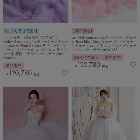
【お取り寄せ商品*】
【即日発送】
《ご注文後、40日前後で入荷予定》
vanityME.couture. バニティーミークチュー
vanityME.couture. バニティーミークチュー
ル Rose Bijou Couture ローズ・ビジュー・
ル Lavande Fleur Couture ラヴァンド・フ
クチュール ロングドレス ピンク ビジュー
ルール・クチュール ロングドレス ラベン
フリル バースデー vctr-l-a1483
ダー 紫 花柄 フラワー バースデー vctr-t-
XSサイズあり
送料無料
25082-1
120,780
送料無料
¥
税込
120,780
¥
税込