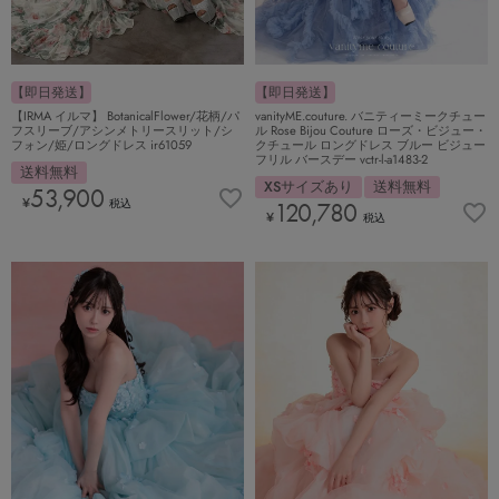
【即日発送】
【即日発送】
【IRMA イルマ】 BotanicalFlower/花柄/パ
vanityME.couture. バニティーミークチュー
フスリーブ/アシンメトリースリット/シ
ル Rose Bijou Couture ローズ・ビジュー・
フォン/姫/ロングドレス ir61059
クチュール ロングドレス ブルー ビジュー
フリル バースデー vctr-l-a1483-2
送料無料
XSサイズあり
送料無料
53,900
¥
税込
120,780
¥
税込