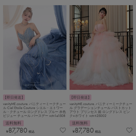
【即日発送】
【即日発送】
vanityME.couture. バニティーミークチュー
vanityME.couture. バニティーミークチュー
ル グラデーションチュール バストカット
ル Ciel Etoile Couture シエル・エトワー
アウト プリンセス 姫 ロングドレス ピン
ル・クチュール ロングドレス ブルー 水色
ク×ホワイト vctr-t-25002
ビジュー チュール バースデー vctr-l-a1508
送料無料
送料無料
87,780
87,780
¥
¥
税込
税込