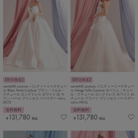
【即日発送】
【即日発送】
vanityME.couture. バニティーミークチュー
vanityME.couture. バニティーミークチュー
ル Blanc Perle Couture ブラン・ペルル・
ル Neige Tulle Couture ネージュ・チュー
クチュール ロングドレス ホワイト 白 サ
ル・クチュール ロングドレス ホワイト 白
テン パール プリンセス バースデー vctr-c-
チュール プリーツ プリンセス バースデー
0072
vctr-c-19016
送料無料
送料無料
131,780
131,780
¥
¥
税込
税込