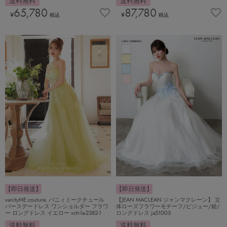
送料無料
送料無料
65,780
87,780
¥
¥
税込
税込
【即日発送】
【即日発送】
vanityME.couture. バニィミークチュール
【JEAN MACLEAN ジャンマクレーン】 立
バースデードレス ワンショルダー フラワ
体ローズフラワーモチーフ/ビジュー/姫/
ー ロングドレス イエロー vctr-la-2382-1
ロングドレス ja51005
送料無料
送料無料