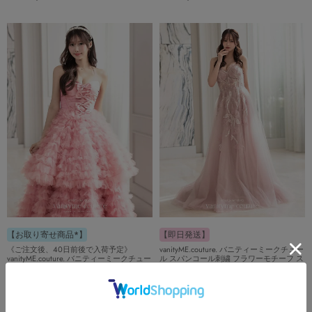
【お取り寄せ商品*】
【即日発送】
《ご注文後、40日前後で入荷予定》
vanityME.couture. バニティーミークチュー
vanityME.couture. バニティーミークチュー
ル スパンコール刺繍 フラワーモチーフ ス
ル リボンモチーフ サテン 2段ボリューム
リット入り ベアトップ プリンセス 姫 ロ
フリル プリンセス 姫 ロングドレス バー
ングドレス バースデードレス ブラッシュ
スデードレス ピンク vctr-t-25011-1
ピンク vctr-l-a1294-2
送料無料
XSサイズあり
送料無料