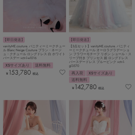
【即日発送】
【即日発送】
vanityME.couture. バニティーミークチュー
【3点セット】vanityME.couture. バニティ
ル Blanc Neige Couture ブラン・ネージ
ーミークチュール オーロラグラデーショ
ュ・クチュール ロングドレス 白 ホワイト
ン フラワーモチーフ リボン ショール・ス
バースデー vctr-l-wl016
リーブ付き プリンセス 姫 ロングドレス
バースデードレス ブルーピンク vctr-l-
XSサイズあり
送料無料
gl3570
153,780
再入荷
XSサイズあり
¥
税込
送料無料
142,780
¥
税込