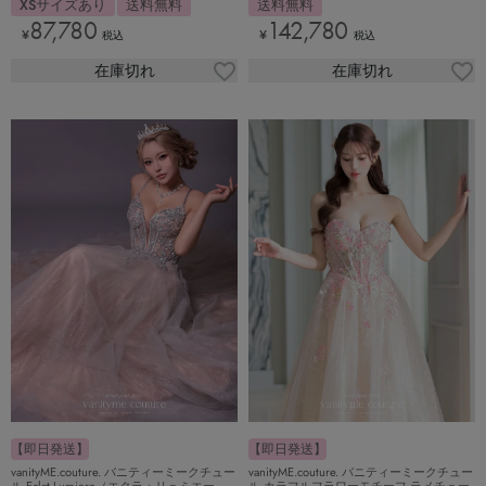
XSサイズあり
送料無料
送料無料
87,780
142,780
¥
¥
税込
税込
在庫切れ
在庫切れ
【即日発送】
【即日発送】
vanityME.couture. バニティーミークチュー
vanityME.couture. バニティーミークチュー
ル Eclat Lumiere（エクラ・リュミエー
ル カラフルフラワーモチーフ ラメチュー