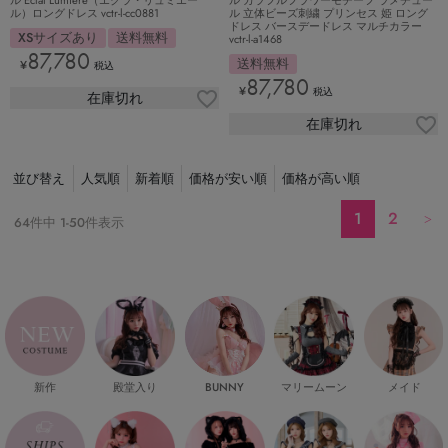
ル）ロングドレス vctr-l-cc0881
ル 立体ビーズ刺繍 プリンセス 姫 ロング
ドレス バースデードレス マルチカラー
XSサイズあり
送料無料
vctr-l-a1468
87,780
送料無料
¥
税込
87,780
¥
税込
在庫切れ
在庫切れ
並び替え
人気順
新着順
価格が安い順
価格が高い順
1
2
64
件中
1
-
50
件表示
新作
殿堂入り
マリームーン
メイド
BUNNY