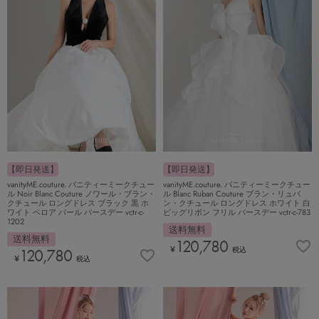
【即日発送】
【即日発送】
vanityME.couture. バニティーミークチュー
vanityME.couture. バニティーミークチュー
ル Noir Blanc Couture ノワール・ブラン・
ル Blanc Ruban Couture ブラン・リュバ
クチュール ロングドレス ブラック 黒 ホ
ン・クチュール ロングドレス ホワイト 白
ワイト ベロア パール バースデー vctr-c-
ビッグリボン フリル バースデー vctr-c-783
1202
送料無料
送料無料
120,780
¥
税込
120,780
¥
税込