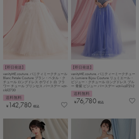
【即日発送】
【即日発送】
vanityME.couture. バニティミークチュール
vanityME.couture. バニティーミークチュー
Blanc Petale Couture ブラン・ペタル・ク
ル Lumiere Bijou Couture リュミエール・
チュール ロングドレス ホワイト 白 フラ
ビジュー・クチュール ロングドレス ブル
ワー チュール プリンセス バースデー vctr-
ー 青紫 ビジュー バースデー vctr-l-cd721-2
c-bl2730
送料無料
送料無料
76,780
¥
税込
142,780
¥
税込