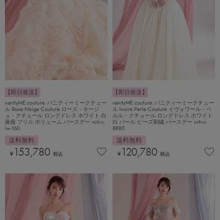
【即日発送】
【即日発送】
vanityME.couture. バニティーミークチュー
vanityME.couture. バニティーミークチュー
ル Rose Neige Couture ローズ・ネージ
ル Ivoire Perle Couture イヴォワール・ペ
ュ・クチュール ロングドレス ホワイト 白
ルル・クチュール ロングドレス ホワイト
薔薇 フリル ボリューム バースデー vctr-c-
白 パール ビーズ刺繍 バースデー vctr-c-
lw-160
8880
送料無料
送料無料
153,780
120,780
¥
¥
税込
税込