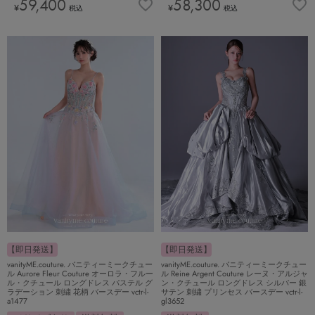
59,400
58,300
¥
¥
税込
税込
【即日発送】
【即日発送】
vanityME.couture. バニティーミークチュー
vanityME.couture. バニティーミークチュー
ル Aurore Fleur Couture オーロラ・フルー
ル Reine Argent Couture レーヌ・アルジャ
ル・クチュール ロングドレス パステル グ
ン・クチュール ロングドレス シルバー 銀
ラデーション 刺繍 花柄 バースデー vctr-l-
サテン 刺繍 プリンセス バースデー vctr-l-
a1477
gl3652