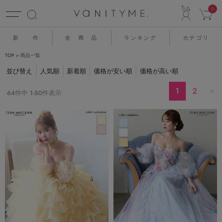
ACCO
0
新 作
全 商 品
ランキング
カテゴリ
TOP
商品一覧
並び替え
人気順
新着順
価格が安い順
価格が高い順
1
2
64
件中
1
-
50
件表示