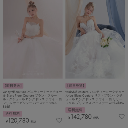
【即日発送】
【即日発送】
vanityME.couture. バニティーミークチュー
vanityME.couture. バニティーミークチュー
ル Blanc Fleur Couture ブラン・フルー
ル Lys Blanc Couture リス・ブラン・クチ
ル・クチュール ロングドレス ホワイト 白
ュール ロングドレス ホワイト 白 リリー
フリル オーガンジー バースデー vctr-c-
フリル プリンセス バースデー vctr-l-wl059
8665
送料無料
送料無料
142,780
¥
税込
120,780
¥
税込