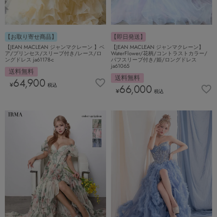
【お取り寄せ商品】
【即日発送】
【JEAN MACLEAN ジャンマクレーン 】ベ
【JEAN MACLEAN ジャンマクレーン】
ア/プリンセス/スリーブ付き/レース/ロ
WaterFlower/花柄/コントラストカラー/
ングドレス ja61178-c
パフスリーブ付き/姫/ロングドレス
ja61065
送料無料
送料無料
64,900
¥
税込
66,000
¥
税込