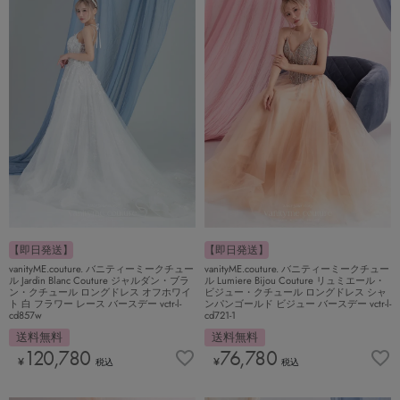
【即日発送】
【即日発送】
vanityME.couture. バニティーミークチュー
vanityME.couture. バニティーミークチュー
ル Jardin Blanc Couture ジャルダン・ブラ
ル Lumiere Bijou Couture リュミエール・
ン・クチュール ロングドレス オフホワイ
ビジュー・クチュール ロングドレス シャ
ト 白 フラワー レース バースデー vctr-l-
ンパンゴールド ビジュー バースデー vctr-l-
cd857w
cd721-1
送料無料
送料無料
120,780
76,780
¥
¥
税込
税込