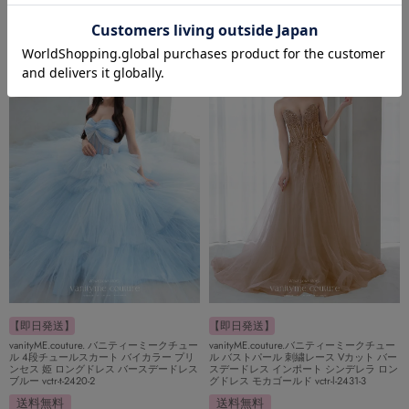
98,780
98,780
¥
¥
税込
税込
【即日発送】
【即日発送】
vanityME.couture. バニティーミークチュー
vanityME.couture.バニティーミークチュー
ル 4段チュールスカート バイカラー プリ
ル バストパール 刺繍レース Vカット バー
ンセス 姫 ロングドレス バースデードレス
スデードレス インポート シンデレラ ロン
ブルー vctr-t-2420-2
グドレス モカゴールド vctr-l-2431-3
送料無料
送料無料