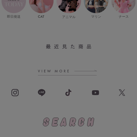
即日発送
CAT
マリン
ナース
アニマル