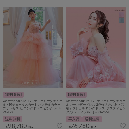
【即日発送】
【即日発送】
vanityME.couture. バニティーミークチュー
vanityME.couture. バニティーミークチュー
ル 4段チュールスカート パステルカラー
ル バースデードレス 2WAY ふわふわ パフ
プリンセス 姫 ロングドレス ピンク vctr-t-
袖オフショル ロングドレス [ダスティピン
2420-3
ク/ダスティブルー] vctr-la-2220
送料無料
再入荷
送料無料
98,780
76,780
¥
¥
税込
税込