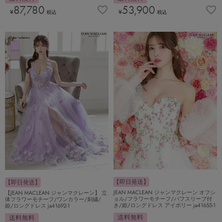
87,780
53,900
¥
¥
税込
税込
【即日発送】
【即日発送】
JEAN MACLEAN ジャンマクレーン オフシ
【JEAN MACLEAN ジャンマクレーン】 立
ョル/フラワーモチーフ/パフスリーブ付
体フラワーモチーフ/ワンカラー/刺繍/
き/姫/ロングドレス アイボリー ja41655-1
姫/ロングドレス ja41692-1
送料無料
送料無料