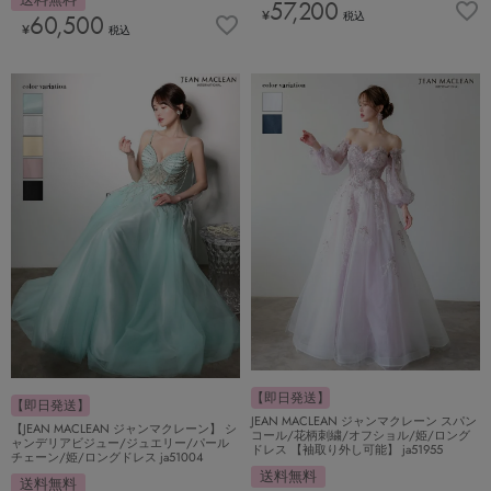
57,200
¥
税込
60,500
¥
税込
【即日発送】
【即日発送】
JEAN MACLEAN ジャンマクレーン スパン
【JEAN MACLEAN ジャンマクレーン】 シ
コール/花柄刺繍/オフショル/姫/ロング
ャンデリアビジュー/ジュエリー/パール
ドレス 【袖取り外し可能】 ja51955
チェーン/姫/ロングドレス ja51004
送料無料
送料無料