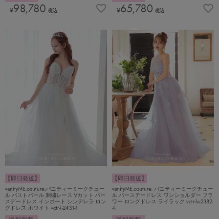
98,780
65,780
¥
¥
税込
税込
【即日発送】
【即日発送】
vanityME.couture.バニティーミークチュー
vanityME.couture. バニティーミークチュー
ル バストパール 刺繍レース Vカット バー
ル バースデードレス ワンショルダー フラ
スデードレス インポート シンデレラ ロン
ワー ロングドレス ライラック vctr-la-2382-
グドレス ホワイト vctr-l-2431-1
4