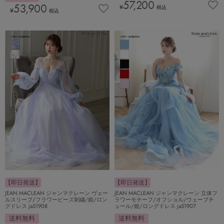
57,200
53,900
¥
税込
¥
税込
【即日発送】
【即日発送】
JEAN MACLEAN ジャンマクレーン ヴェー
JEAN MACLEAN ジャンマクレーン 立体フ
ルスリーブ/フラワービーズ刺繍/姫/ロン
ラワーモチーフ/オフショル/ウェーブチ
グドレス ja51908
ュール/姫/ロングドレス ja51907
送料無料
送料無料