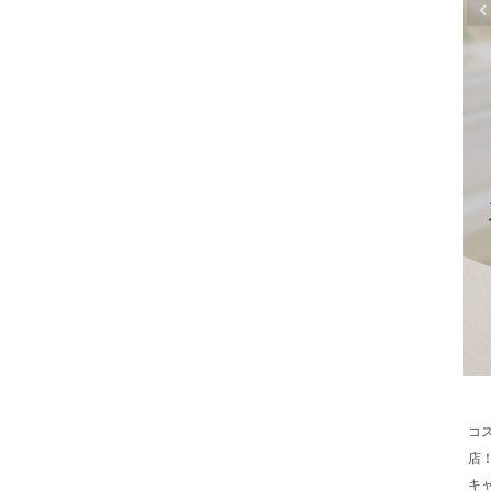
コ
店
キ