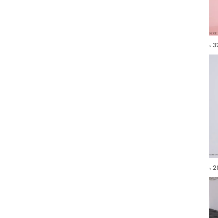
3
￥
2
￥