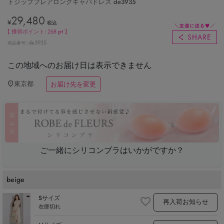
トジップフレアロングキャバドレス de3935
29,480
¥
税込
【 獲得ポイント:
268
pt 】
de3935
商品番号
この地域へのお届け日は表示できません
東京都
お届け先を変更
ご一緒にシリコンブラはいかがですか？
beige
Sサイズ
再入荷お知らせ
在庫切れ