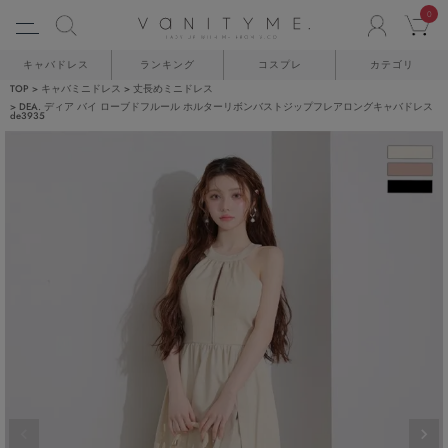
0
ACCO
C
キャバドレス
ランキング
コスプレ
カテゴリ
TOP
キャバミニドレス
丈長めミニドレス
DEA. ディア バイ ローブドフルール ホルターリボンバストジップフレアロングキャバドレス
de3935