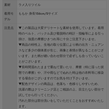
素材
ラメ入りツイル
着用モ
ももか 身長156cm/Sサイズ
デル
注意点
▼この製品は大変デリケートな素材を使用しています。着用
時のベルト、バックル及び着脱時の時計・指輪等による引っ
掛け、強度の摩擦ひきつれ等に十分ご注意下さいませ。
▼商品の特性上、生地の取り位置により柄の出方・ニュアン
スなど多少の個体差が生じ、画像と表情が異なることがござ
います。また柄が縫い合わせ部分で必ずしも合っていないこ
とがございます。
▼長時間濡れたままで重ねて置いたり、摩擦（特に湿った状
態での摩擦）や、汗や雨などでぬれた時は他の衣料等に移染
する場合がございますのでお気を付け下さいませ。
▼配色デザインの商品は、色落ち・色移りしやすいため、
洗濯の際はクリーニング店とご相談の上、目立たない部分で
試してから行ってください。
汚れた部分は部分洗いをしていただくことをおすすめいたし
ます。