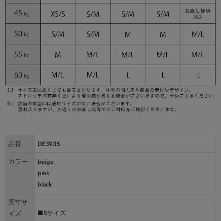
品番
DE3935
カラー
beige
pink
black
実寸サ
■Sサイズ
イズ