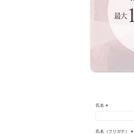
氏名
(必
須)
氏名（フリガナ）