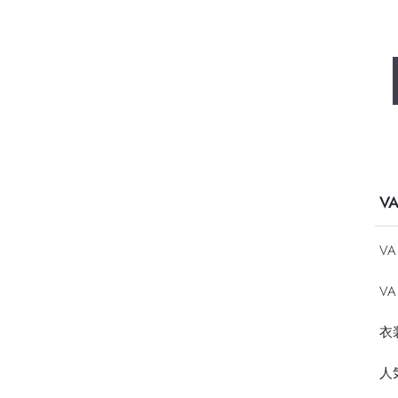
V
V
VA
衣
人