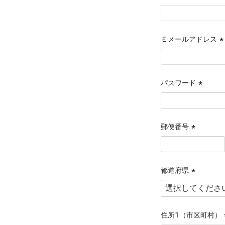
(
須
Ｅメールアドレス
(
須
パスワード
(必
須)
郵便番号
(必
須)
都道府県
(必
須)
住所１（市区町村）