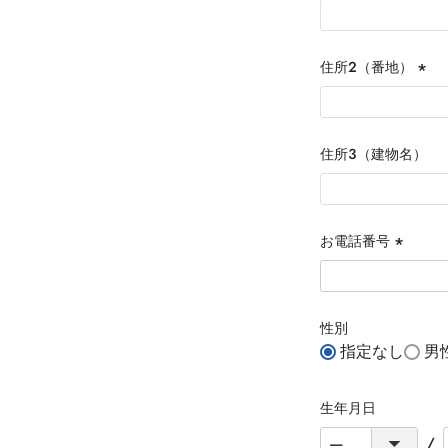
住所２（番地）
(必
須)
住所３（建物名）
お電話番号
(必
須)
性別
指定なし
男
生年月日