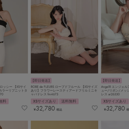
【即日発送】
【即日発送】
グロッシー 【XSサイ
ROBE de FLEURS ローブドフルール 【XSサイズ
AngelR エンジェ
カラーリブニットタ
あり】フラワーレースティアードフリルミニキ
ュー/リボン/メッ
70
ャバドレス fm4673
レス ar26330
無料
XSサイズあり
送料無料
XSサイズあり
32,780
32,780
¥
¥
税込