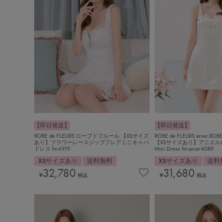
【即日発送】
【即日発送】
ROBE de FLEURS ローブドフルール 【XSサイズ
ROBE de FLEURS anier
あり】フラワーレースジップフレアミニキャバ
【XSサイズあり】アニエルローブ 
ドレス fm4919
Mini Dress fm-anier4089
XSサイズあり
送料無料
XSサイズあり
送料
32,780
31,680
¥
¥
税込
税込