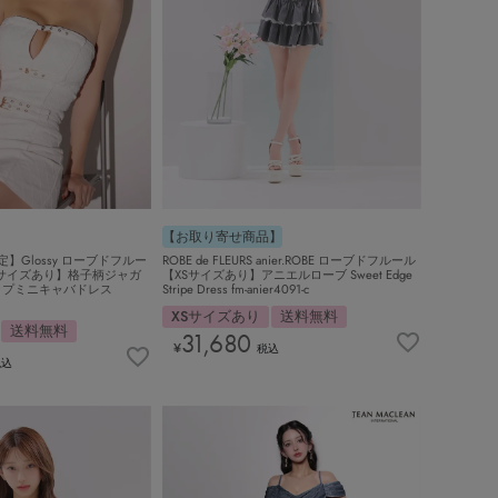
【お取り寄せ商品】
】Glossy ローブドフルー
ROBE de FLEURS anier.ROBE ローブドフルール
Sサイズあり】格子柄ジャガ
【XSサイズあり】アニエルローブ Sweet Edge
ップミニキャバドレス
Stripe Dress fm-anier4091-c
XSサイズあり
送料無料
送料無料
31,680
¥
税込
税込