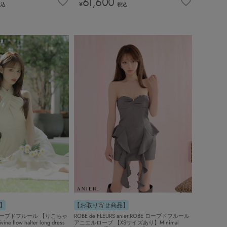
61,600
¥
税込
税込
【お取り寄せ商品】
】
ROBE de FLEURS anier.ROBE ローブドフルール
RS ローブドフルール 【りこちゃ
アニエルローブ 【XSサイズあり】Minimal
low halter long dress