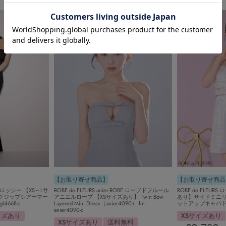
【お取り寄せ商品】
【お取り寄せ商品
グロッシー 【XS～Lサ
ROBE de FLEURS anier.ROBE ローブドフルール
ROBE de FLEU
クジップシアーマー
アニエルローブ 【XSサイズあり】 Twin Bow
あり】サイドミニ
668-c
Layered Mini Dress（anier4090） fm-
ットアップキャバドレス
anier4090-c
イズあり
XSサイズあり
XSサイズあり
送料無料