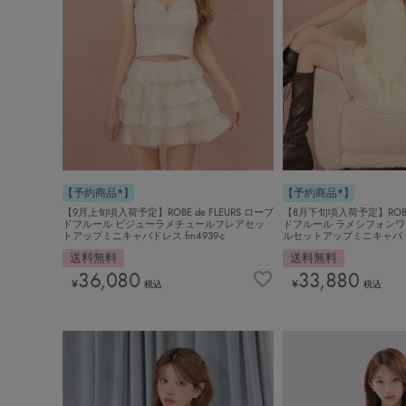
【予約商品*】
【予約商品*】
【９月上旬頃入荷予定】ROBE de FLEURS ローブ
【8月下旬頃入荷予定】ROBE 
ドフルール ビジューラメチュールフレアセッ
ドフルール ラメシフォン
トアップミニキャバドレス fm4939-c
ルセットアップミニキャバドレス
送料無料
送料無料
36,080
33,880
¥
¥
税込
税込