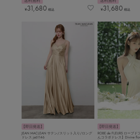
送料無料
送料無料
31,680
31,680
¥
¥
税込
税込
【即日発送】
【即日発送】
JEAN MACLEAN サテン/スリット入り/ロング
ROBE de FLEURS ロー
ドレス ja61146
んコラボドレス】Divine flow ha