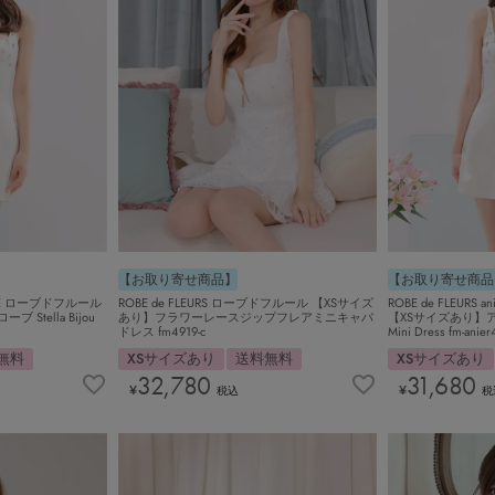
【お取り寄せ商品】
【お取り寄せ商品
.ROBE ローブドフルール
ROBE de FLEURS ローブドフルール 【XSサイズ
ROBE de FLEURS
Stella Bijou
あり】フラワーレースジップフレアミニキャバ
【XSサイズあり】アニエ
ドレス fm4919-c
Mini Dress fm-anier
無料
XSサイズあり
送料無料
XSサイズあり
32,780
31,680
¥
¥
税込
税