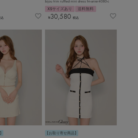
bijou trim ruffled mini dress fm-anier4080-c
XSサイズあり
送料無料
30,580
¥
税込
税込
】
【お取り寄せ商品】