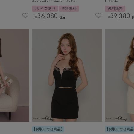
dot corset mini dress fm4235-c
fm4234-c
Lサイズあり
送料無料
送料無料
36,080
39,380
¥
¥
税込
【お取り寄せ商品】
【お取り寄せ商品