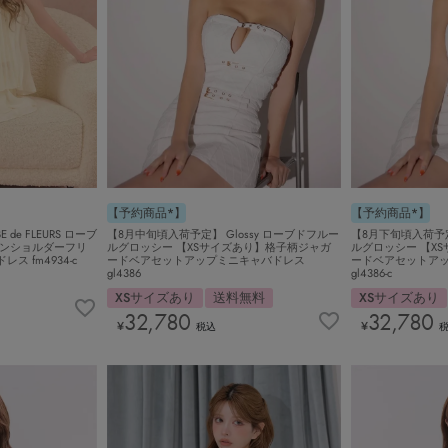
【予約商品*】
【予約商品*】
de FLEURS ローブ
【8月中旬頃入荷予定】 Glossy ローブドフルー
【8月下旬頃入荷予定
ワンショルダーフリ
ルグロッシー 【XSサイズあり】格子柄ジャガ
ルグロッシー 【X
 fm4934-c
ードベアセットアップミニキャバドレス
ードベアセットア
gl4386
gl4386-c
XSサイズあり
送料無料
XSサイズあり
32,780
32,780
¥
¥
税込