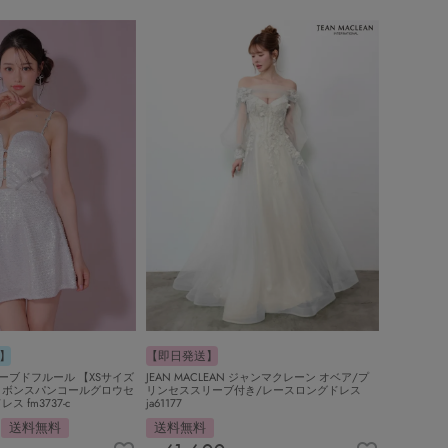
】
【即日発送】
RS ローブドフルール 【XSサイズ
JEAN MACLEAN ジャンマクレーン オベア/プ
リボンスパンコールグロウセ
リンセススリーブ付き/レースロングドレス
 fm3737-c
ja61177
送料無料
送料無料