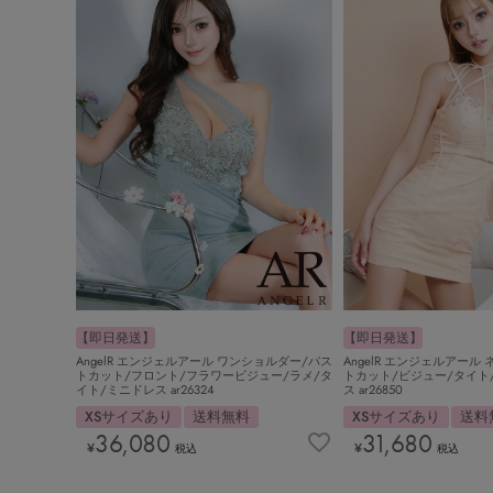
【即日発送】
【即日発送】
AngelR エンジェルアール ワンショルダー/バス
AngelR エンジェルアール
トカット/フロント/フラワービジュー/ラメ/タ
トカット/ビジュー/タイト
イト/ミニドレス ar26324
ス ar26850
XSサイズあり
送料無料
XSサイズあり
送料
36,080
31,680
¥
¥
税込
税込