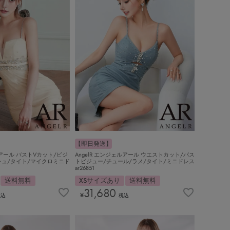
【即日発送】
ルアール バストVカット/ビジ
AngelR エンジェルアール ウエストカット/バス
シュ/タイト/マイクロミニド
トビジュー/チュール/ラメ/タイト/ミニドレス
ar26851
送料無料
XSサイズあり
送料無料
31,680
¥
税込
税込