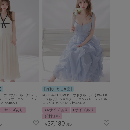
】
【お取り寄せ商品】
 ローブドフルール 【XS～Lサ
ROBE de FLEURS ローブドフルール 【XS～Lサ
ラーラメオーガンジーフレ
イズあり】 ショルダーリボンバルーンフリル
de4692-c
ロングキャバドレス fm4687-c
Lサイズあり
XSサイズあり
Lサイズあり
送料無料
37,180
¥
込
税込