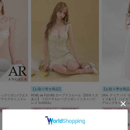
【お取り寄せ商品】
【お取り寄せ商品
 ネックリボン/ウエス
ROBE de FLEURS ローブドフルール 【XSサイズ
DEA. ディア バイ
/マイクロミニドレ
あり】 フローラルレースリボンミニキャバド
イズあり】 バイカ
レス fm5003-c
アロングキャバドレス 
無料
XSサイズあり
送料無料
XSサイズあり
31,680
送料無料
¥
税込
31,680
¥
税