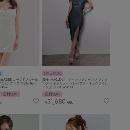
】
【即日発送】
 anier.ROBE ローブドフルール
JEAN MACLEAN ジャンマクレーン オフショ
ルローブ Stella Bijou
ルダー キャミソー ドレープド・ネックライン
4089-c
ロングドレス ja61110
送料無料
送料無料
31,680
¥
込
税込