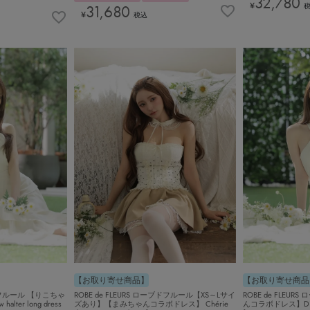
32,780
¥
31,680
¥
税込
【お取り寄せ商品】
【お取り寄せ商品
ブドフルール 【りこちゃ
ROBE de FLEURS ローブドフルール【XS～Lサイ
ROBE de FLEU
lter long dress
ズあり】【まみちゃんコラボドレス】 Chérie
んコラボドレス】Divine f