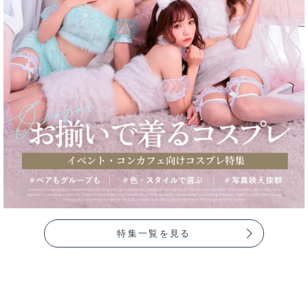
特集一覧を見る