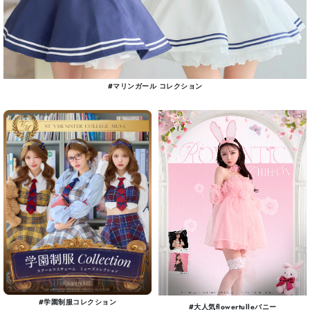
#マリンガール コレクション
#学園制服コレクション
#大人気flowertulleバニー