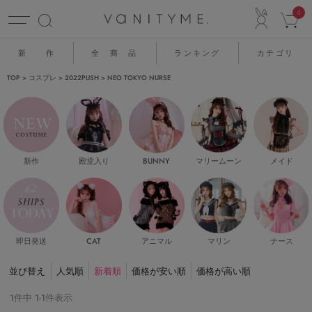
ACCO
0
新 作
全 商 品
ランキング
カテゴリ
TOP
コスプレ
2022PUSH
NEO TOKYO NURSE
新作
殿堂入り
マリームーン
メイド
BUNNY
即日発送
CAT
マリン
ナース
アニマル
並び替え
人気順
新着順
価格が安い順
価格が高い順
1
件中
1
-
1
件表示