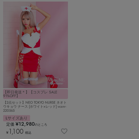
【即日発送＊】【コスプレ SALE
91%OFF】
【2点セット】NEO TOKYO NURSE ネオト
ウキョウ ナース [ホワイト×レッド] vcsnr-
220565
Lサイズあり
¥
12,980
定価
のところ
1,100
¥
税込