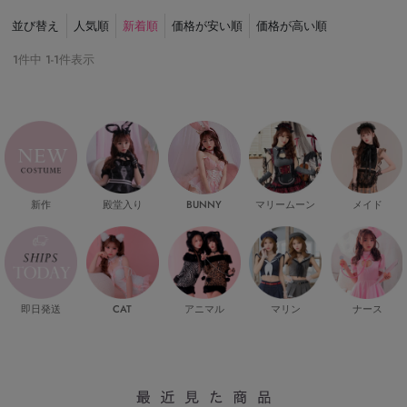
並び替え
人気順
新着順
価格が安い順
価格が高い順
1
件中
1
-
1
件表示
新作
殿堂入り
マリームーン
メイド
BUNNY
即日発送
CAT
マリン
ナース
アニマル