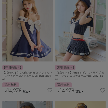
【即日発送＊】
【即日発送＊】
【3点セット】Crush Marine オフショルマ
【5点セット】Artemis ピンストライプ モ
リンネイビーコスチューム vcsot-251219-1-
ード マリン コスチューム vcsot-251218-2-
ac
ac
送料無料
送料無料
14,278
14,278
¥
税込
〜
¥
税込
〜