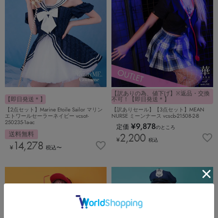
【訳ありの為、値下げ】※返品・交換
【即日発送＊】
不可！【即日発送＊】
【2点セット】Marine Etoile Sailor マリン
【訳ありセール】【3点セット】MEAN
エトワールセーラーネイビー vcsot-
NURSE ミーンナース vcscb-21508-2-B
250235-1a-ac
¥
9,878
定価
のところ
送料無料
2,200
¥
税込
14,278
¥
税込
〜