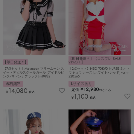
【即日発送＊】【コスプレ SALE
【即日発送＊】
91%OFF】
【7点セット】Malymoon マリームーン ス
【2点セット】NEO TOKYO NURSE ネオト
イートデビルスクールガール [アイドルピ
ウキョウ ナース [ホワイト×レッド] vcsnr-
ンク/マドンナブラック] ml9982
220565
送料無料
Lサイズあり
¥
12,980
14,080
定価
のところ
¥
税込
1,100
¥
税込