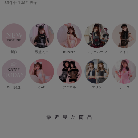
35
件中
1
-
35
件表示
新作
殿堂入り
マリームーン
メイド
BUNNY
即日発送
CAT
マリン
ナース
アニマル