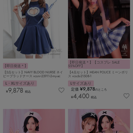
【即日発送＊】【コスプレ SALE
【即日発送＊】
55%OFF】
【2点セット】NAVY BLOOD NURSE ネイ
【4点セット】MEAN POLICE ミーンポリ
ビーブラッドナース vcsnr-23911-2-my-ac
ス vcscb-21508-1
L・XLサイズあり
Lサイズあり
¥
9,878
9,878
定価
のところ
¥
税込
4,400
¥
税込