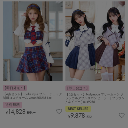
【即日発送＊】
【即日発送＊】
【4点セット】 Sofia style ブルー チェック
【5点セット】Malymoon マリームーン ク
制服コスチューム vcsot-251215-1-ac
ラシカルダブルリボンセーラー [ ブラウン
/ ネイビー ] mls9936
送料無料
BEST SELLER
14,828
¥
税込
〜
9,878
¥
税込