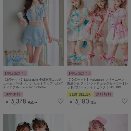
【即日発送＊】
【即日発送＊】
【3点セット】Layla style 令嬢制服コスチ
【10点セット】Malymoon マリームーン -
ューム パールリボン セットアップ セレス
魔法少女-ファンシーチェックセーラー [ レ
ティアブルー vcsot-251216-2-ac
ッド/ブルー/ライトピンク ] ml10109
送料無料
BEST SELLER
送料無料
15,378
15,180
¥
税込
〜
¥
税込