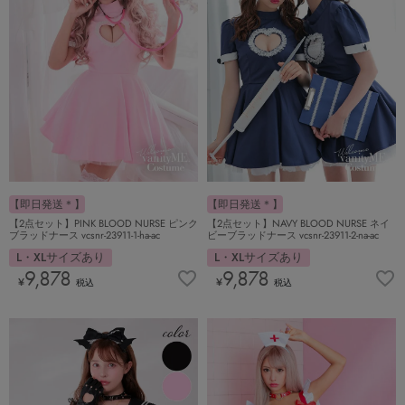
【即日発送＊】
【即日発送＊】
【2点セット】PINK BLOOD NURSE ピンク
【2点セット】NAVY BLOOD NURSE ネイ
ブラッドナース vcsnr-23911-1-ha-ac
ビーブラッドナース vcsnr-23911-2-na-ac
L・XLサイズあり
L・XLサイズあり
9,878
9,878
¥
¥
税込
税込