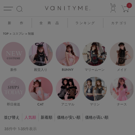
ACCO
0
新 作
全 商 品
ランキング
カテゴリ
TOP
コスプレ
制服
新作
殿堂入り
マリームーン
メイド
BUNNY
即日発送
CAT
マリン
ナース
アニマル
並び替え
人気順
新着順
価格が安い順
価格が高い順
35
件中
1
-
35
件表示