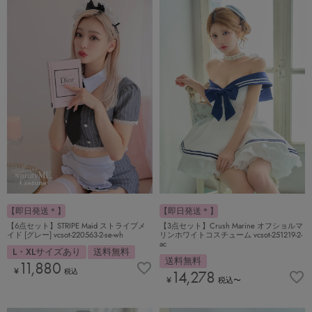
【即日発送＊】
【即日発送＊】
【3点セット】Crush Marine オフショルマ
【6点セット】STRIPE Maid ストライプメ
リンホワイトコスチューム vcsot-251219-2-
イド [グレー] vcsot-220563-2-se-wh
ac
L・XLサイズあり
送料無料
送料無料
11,880
¥
税込
14,278
¥
税込
〜