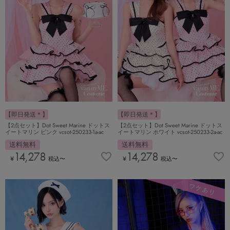
【即日発送＊】
【即日発送＊】
【2点セット】Dot Sweet Marine ドットス
【2点セット】Dot Sweet Marine ドットス
イートマリン ピンク vcsot-250233-1a-ac
イートマリン ホワイト vcsot-250233-2a-ac
送料無料
送料無料
14,278
14,278
¥
税込
〜
¥
税込
〜