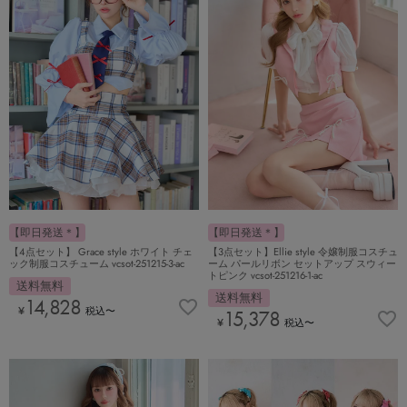
【即日発送＊】
【即日発送＊】
【4点セット】 Grace style ホワイト チェ
【3点セット】Ellie style 令嬢制服コスチュ
ック制服コスチューム vcsot-251215-3-ac
ーム パールリボン セットアップ スウィー
トピンク vcsot-251216-1-ac
送料無料
送料無料
14,828
¥
税込
〜
15,378
¥
税込
〜