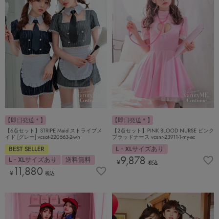
【即日発送＊】
【即日発送＊】
【6点セット】STRIPE Maid ストライプメ
【2点セット】PINK BLOOD NURSE ピンク
イド [グレー] vcsot-220563-2-wh
ブラッドナース vcsnr-23911-1-my-ac
BEST SELLER
L・XLサイズあり
9,878
L・XLサイズあり
送料無料
¥
税込
11,880
¥
税込