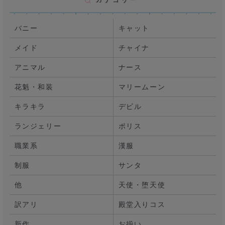
バニー
キャット
メイド
チャイナ
アニマル
ナース
花魁・和装
マリームーン
キラキラ
デビル
ランジェリー
ポリス
職業系
漢服
制服
サンタ
他
天使・堕天使
訳アリ
殿堂入りコス
新作
お揃い