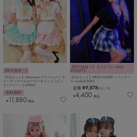
【即日発送＊】【コスプレ SALE
【即日発送＊】
55%OFF】
【9点セット】Malymoon マリームーン キ
【4点セット】MEAN NURSE ミーンナー
ャンディテールセーラーキャット [ ピン
ス vcscb-21508-2
ク/グリーン ] ml9941
¥
9,878
定価
のところ
送料無料
4,400
¥
税込
11,880
¥
税込