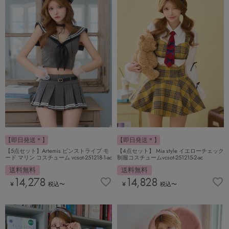
【即日発送＊】
【即日発送＊】
【5点セット】Artemis ピンストライプ モ
【4点セット】 Mia style イエローチェック
ード マリン コスチューム vcsot-251218-1-ac
制服コスチュームvcsot-251215-2-ac
送料無料
送料無料
14,278
14,828
¥
税込
〜
¥
税込
〜