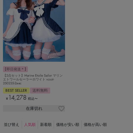
【即日発送＊】
【2点セット】Marine Etoile Sailor マリン
エトワールセーラーホワイト vcsot-
250235-2a-ac
BEST SELLER
送料無料
14,278
¥
税込
〜
在庫切れ
並び替え
人気順
新着順
価格が安い順
価格が高い順