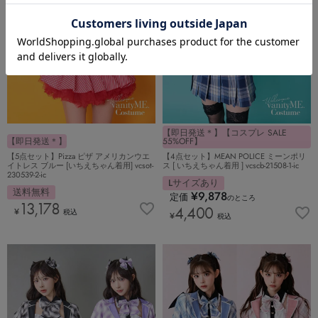
【即日発送＊】【コスプレ SALE
【即日発送＊】
55%OFF】
【5点セット】Pizza ピザ アメリカンウエ
【4点セット】MEAN POLICE ミーンポリ
イトレス ブルー [いちえちゃん着用] vcsot-
ス [ いちえちゃん着用 ] vcscb-21508-1-ic
230539-2-ic
Lサイズあり
送料無料
¥
9,878
定価
のところ
13,178
4,400
¥
税込
¥
税込