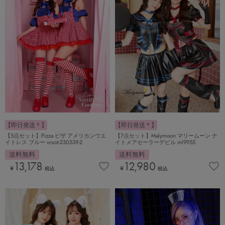
【即日発送＊】
【即日発送＊】
【5点セット】Pizza ピザ アメリカンウエ
【7点セット】Malymoon マリームーン ナ
イトレス ブルー vcsot-230539-2
イトメアセーラーデビル ml9955
送料無料
送料無料
13,178
12,980
¥
¥
税込
税込