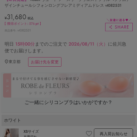
ザインチュールシフォンロングフレアミディアムドレス vt082531
31,680
¥
税込
【 獲得ポイント:
576
pt 】
vt082531
商品番号
明日
15時00分
までのご注文で
2026/08/11（火）
に
佐川急
便
でお届けします。
東京都
お届け先を変更
ご一緒にシリコンブラはいかがですか？
ホワイト
XSサイズ
再入荷お知らせ
在庫切れ