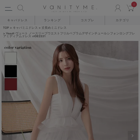
0
ACCO
C
キャバドレス
ランキング
コスプレ
カテゴリ
TOP
キャバミニドレス
丈長めミニドレス
Veautt ヴュート ノースリーブウエストフリルペプラムデザインチュールシフォンロングフレ
アミディアムドレス vt082531