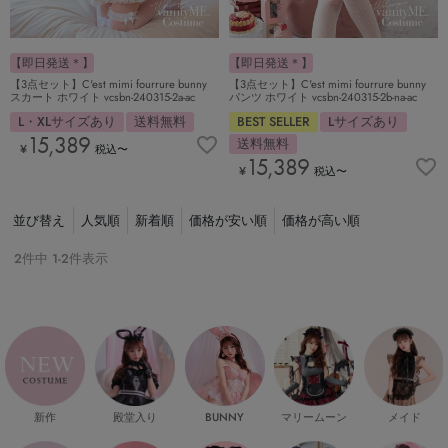
【即日発送＊】
【即日発送＊】
【3点セット】C'est mimi fourrure bunny
【3点セット】C'est mimi fourrure bunny
パンツ ホワイト vcsbn-240315-2b-na-ac
スカート ホワイト vcsbn-240315-2a-ac
BEST SELLER
Lサイズあり
L・XLサイズあり
送料無料
15,389
送料無料
¥
税込
〜
15,389
¥
税込
〜
並び替え
人気順
新着順
価格が安い順
価格が高い順
2
件中
1
-
2
件表示
新作
殿堂入り
マリームーン
メイド
BUNNY