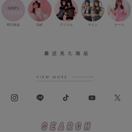
即日発送
CAT
マリン
ナース
アニマル