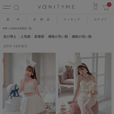
ACCO
0
新 作
全 商 品
ランキング
カテゴリ
TOP
240315-2商品一覧
並び替え
人気順
新着順
価格が安い順
価格が高い順
2
件中
1
-
2
件表示