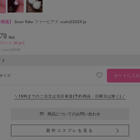
日発送】
Snow flake ファーピアス vcsit-s22029-ja
178
税込
ポイント:
20
pt 】
vcsit-s22029
イト
カートに入
サイズ
＼15時までのご注文は当日発送
(予約商品・日曜日は除く)／
商品についてのお問い合わせ
新作コスプレを見る