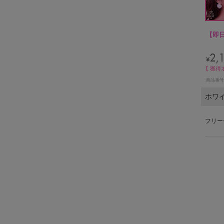
【即
2,
¥
【 獲得
商品番号
ホワ
フリー