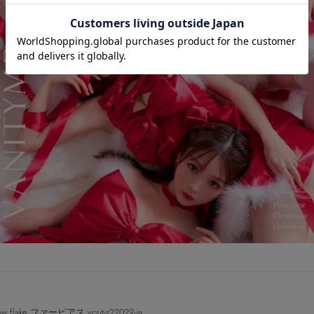
ow flake ファーピアス vcsit-s22029-ja