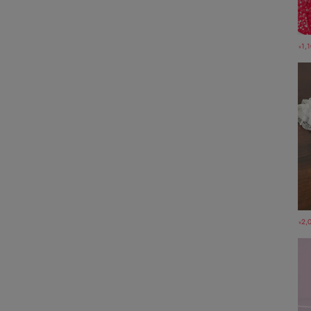
1,
￥
2,
￥