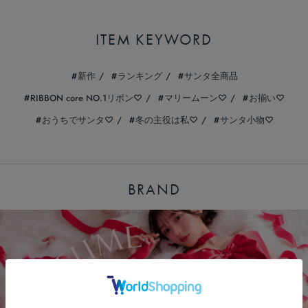
ITEM KEYWORD
新作
ランキング
サンタ全商品
RIBBON core NO.1リボン♡
マリームーン♡
お揃い♡
おうちでサンタ♡
冬の主役は私♡
サンタ小物♡
BRAND