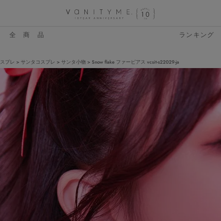
全 商 品
ランキング
スプレ
サンタコスプレ
サンタ小物
Snow flake ファーピアス vcsit-s22029-ja