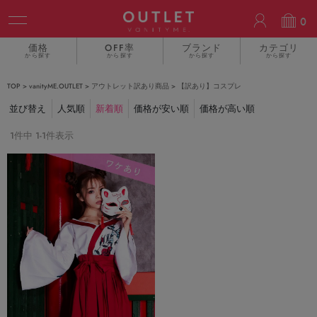
ACCOUN
0
価格
OFF率
ブランド
カテゴリ
から探す
から探す
から探す
から探す
TOP
vanityME.OUTLET
アウトレット訳あり商品
【訳あり】コスプレ
並び替え
人気順
新着順
価格が安い順
価格が高い順
1
件中
1
-
1
件表示