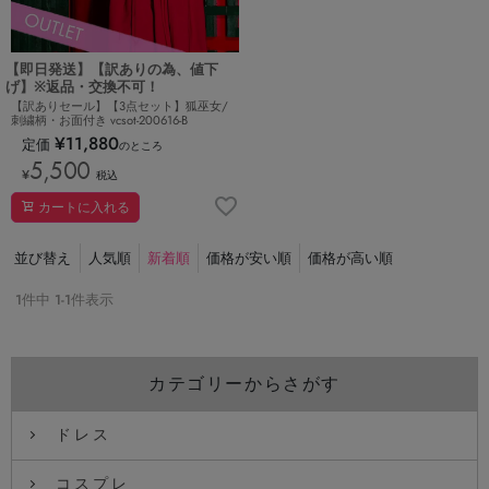
【即日発送】【訳ありの為、値下
げ】※返品・交換不可！
【訳ありセール】【3点セット】狐巫女/
刺繍柄・お面付き vcsot-200616-B
¥
11,880
定価
のところ
5,500
¥
税込
カートに入れる
並び替え
人気順
新着順
価格が安い順
価格が高い順
1
件中
1
-
1
件表示
カテゴリーからさがす
ドレス
コスプレ