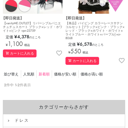
【即日発送】
【即日発送】
【vanityME.OUTLET】リバーシブルパニエ
【単品】パイピング カラーレースサテン
チュチュスカート ブラック×レッド・ホワ
コルセット [ブラック×ピンク・ブラック×
イト×ピンク vpn-23759
レッド・ブラック×ホワイト・ホワイト×
ライトブルー・ホワイト×パープル] vcr-
¥
4,378
定価
のところ
8068
1,100
¥
6,578
定価
¥
のところ
税込
550
¥
税込
カートに入れる
カートに入れる
並び替え
人気順
新着順
価格が安い順
価格が高い順
2
件中
1
-
2
件表示
カテゴリーからさがす
ドレス