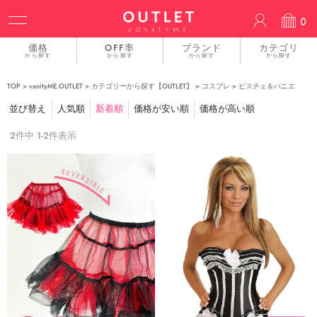
ACCOUN
0
価格
OFF率
ブランド
カテゴリ
から探す
から探す
から探す
から探す
TOP
vanityME.OUTLET
カテゴリーから探す【OUTLET】
コスプレ
ビスチェ＆パニエ
並び替え
人気順
新着順
価格が安い順
価格が高い順
2
件中
1
-
2
件表示