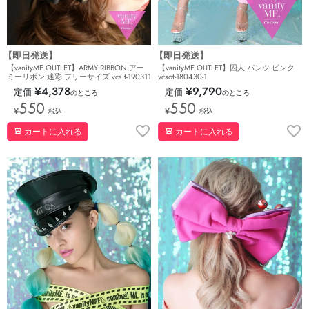
【即日発送】
【即日発送】
【vanityME.OUTLET】ARMY RIBBON アー
【vanityME.OUTLET】囚人 パンツ ピンク
ミーリボン 迷彩 フリーサイズ vcsit-190311
vcsot-180430-1
¥
4,378
¥
9,790
定価
定価
のところ
のところ
550
550
¥
¥
税込
税込
カートに入れる
カートに入れる