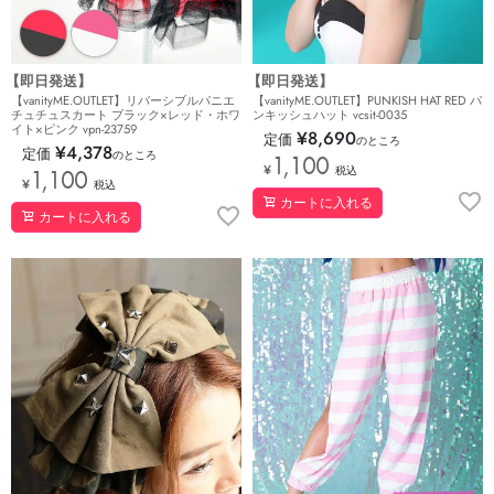
【即日発送】
【即日発送】
【vanityME.OUTLET】PUNKISH HAT RED パ
【vanityME.OUTLET】リバーシブルパニエ
ンキッシュハット vcsit-0035
チュチュスカート ブラック×レッド・ホワ
イト×ピンク vpn-23759
¥
8,690
定価
のところ
¥
4,378
定価
のところ
1,100
¥
税込
1,100
¥
税込
カートに入れる
カートに入れる