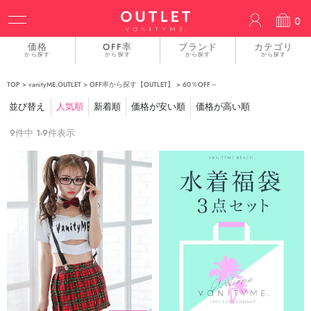
ACCOUN
0
価格
OFF率
ブランド
カテゴリ
から探す
から探す
から探す
から探す
TOP
vanityME.OUTLET
OFF率から探す【OUTLET】
60％OFF～
並び替え
人気順
新着順
価格が安い順
価格が高い順
9
件中
1
-
9
件表示