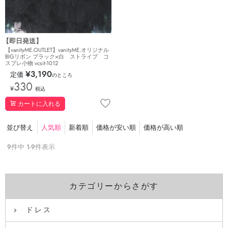
【即日発送】
【vanityME.OUTLET】vanityME.オリジナル
BIGリボン ブラック×白 ストライプ コ
スプレ小物 vcsit-1012
¥
3,190
定価
のところ
330
¥
税込
カートに入れる
並び替え
人気順
新着順
価格が安い順
価格が高い順
9
件中
1
-
9
件表示
カテゴリーからさがす
ドレス