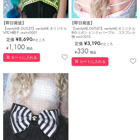
【即日発送】
【即日発送】
【vanityME.OUTLET】vanityME.オリジナル
【vanityME.OUTLET】vanityME.オリジナル
VITCH帽子 vcsit-v0001
BIGリボン ピンク×パープル コスプレ小
物 vcsit-1013
¥
8,690
定価
のところ
¥
3,190
定価
のところ
1,100
¥
税込
330
¥
税込
カートに入れる
カートに入れる