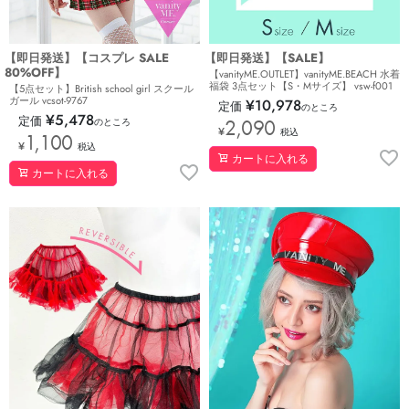
【即日発送】【コスプレ SALE
【即日発送】【SALE】
80%OFF】
【vanityME.OUTLET】vanityME.BEACH 水着
福袋 3点セット【S・Mサイズ】 vsw-f001
【5点セット】British school girl スクール
ガール vcsot-9767
¥
10,978
定価
のところ
¥
5,478
定価
2,090
のところ
¥
税込
1,100
¥
税込
カートに入れる
カートに入れる