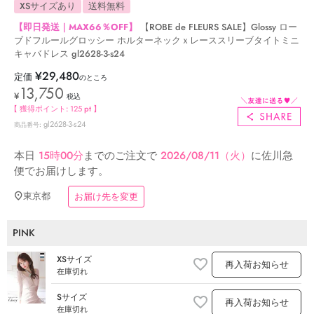
XSサイズあり
送料無料
【即日発送｜MAX66％OFF】
【ROBE de FLEURS SALE】Glossy ロー
ブドフルールグロッシー ホルターネックｘレーススリーブタイトミニ
キャバドレス gl2628-3-s24
¥
29,480
定価
のところ
13,750
¥
税込
【 獲得ポイント:
125
pt 】
gl2628-3-s24
商品番号
本日
15時00分
までのご注文で
2026/08/11（火）
に
佐川急
便
でお届けします。
東京都
お届け先を変更
PINK
XSサイズ
再入荷お知らせ
在庫切れ
Sサイズ
再入荷お知らせ
在庫切れ