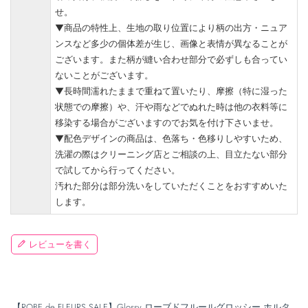
せ。
▼商品の特性上、生地の取り位置により柄の出方・ニュア
ンスなど多少の個体差が生じ、画像と表情が異なることが
ございます。また柄が縫い合わせ部分で必ずしも合ってい
ないことがございます。
▼長時間濡れたままで重ねて置いたり、摩擦（特に湿った
状態での摩擦）や、汗や雨などでぬれた時は他の衣料等に
移染する場合がございますのでお気を付け下さいませ。
▼配色デザインの商品は、色落ち・色移りしやすいため、
洗濯の際はクリーニング店とご相談の上、目立たない部分
で試してから行ってください。
汚れた部分は部分洗いをしていただくことをおすすめいた
します。
レビューを書く
【ROBE de FLEURS SALE】Glossy ローブドフルールグロッシー ホルタ