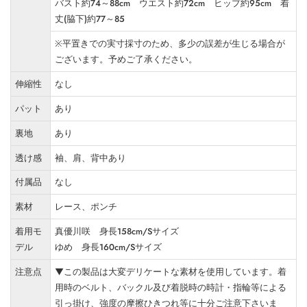
バスト約74～88cm ウエスト約72cm ヒップ約95cm 着
丈(脇下)約77～85
※平置きでの実寸採寸のため、多少の誤差が生じる場合が
ございます。予めご了承ください。
伸縮性
なし
パット
あり
裏地
あり
透け感
袖、肩、背中あり
付属品
なし
素材
レース、ポンチ
着用モ
真優川咲 身長158cm/Sサイズ
デル
ゆめ 身長160cm/Sサイズ
注意点
▼この製品は大変デリケートな素材を使用しています。着
用時のベルト、バックル及び着脱時の時計・指輪等による
引っ掛け、強度の摩擦ひきつれ等に十分ご注意下さいま