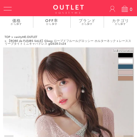
ACCOUN
0
価格
OFF率
ブランド
カテゴリ
から探す
から探す
から探す
から探す
TOP
vanityME.OUTLET
【ROBE de FLEURS SALE】Glossy ローブドフルールグロッシー ホルターネックｘレースス
リーブタイトミニキャバドレス gl2628-3-s24