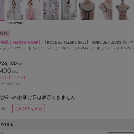
BLUE×WHITE
無料
発送｜MAX66％OFF】
【ROBE de FLEURS SALE】 ROBE de FLEURS ロ
 ブルー×ホワイト ツイード×チュールベール2WAYミニキャバドレス fm2559-
¥
26,180
のところ
,400
税込
ポイント:
140
pt 】
fm2559-2-s24
地域へのお届け日は表示できません
京都
お届け先を変更
×WHITE