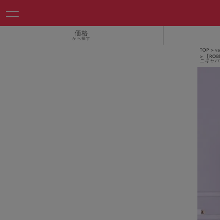
価格
から探す
TOP
v
【ROB
ニキャバドレ