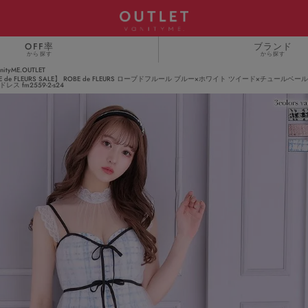
OFF率
ブランド
から探す
から探す
anityME.OUTLET
E de FLEURS SALE】 ROBE de FLEURS ローブドフルール ブルー×ホワイト ツイード×チュールベー
ス fm2559-2-s24