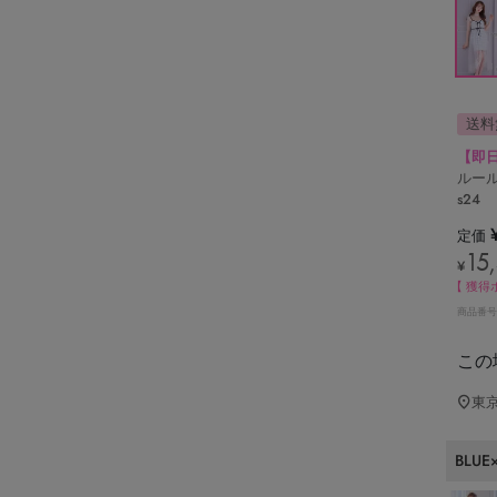
送料
【即日
ルール
s24
定価
15
¥
【 獲得
商品番号
この
東
BLUE