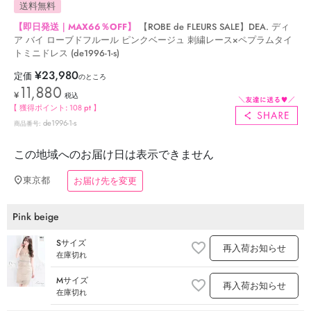
送料無料
【即日発送｜MAX66％OFF】
【ROBE de FLEURS SALE】DEA. ディ
ア バイ ローブドフルール ピンクベージュ 刺繍レース×ペプラムタイ
トミニドレス (de1996-1-s)
¥
23,980
定価
のところ
11,880
¥
税込
【 獲得ポイント:
108
pt 】
de1996-1-s
商品番号
この地域へのお届け日は表示できません
東京都
お届け先を変更
Pink beige
Sサイズ
再入荷お知らせ
在庫切れ
Mサイズ
再入荷お知らせ
在庫切れ