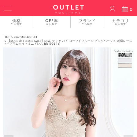
ACCOUN
0
価格
OFF率
ブランド
カテゴリ
から探す
から探す
から探す
から探す
TOP
vanityME.OUTLET
【ROBE de FLEURS SALE】DEA. ディア バイ ローブドフルール ピンクベージュ 刺繍レース
×ペプラムタイトミニドレス (de1996-1-s)