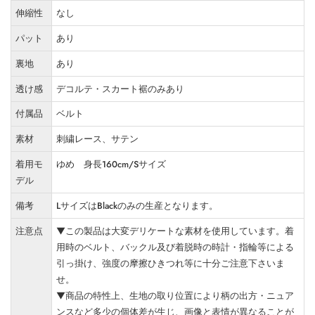
伸縮性
なし
パット
あり
裏地
あり
透け感
デコルテ・スカート裾のみあり
付属品
ベルト
素材
刺繍レース、サテン
着用モ
ゆめ 身長160cm/Sサイズ
デル
備考
LサイズはBlackのみの生産となります。
注意点
▼この製品は大変デリケートな素材を使用しています。着
用時のベルト、バックル及び着脱時の時計・指輪等による
引っ掛け、強度の摩擦ひきつれ等に十分ご注意下さいま
せ。
▼商品の特性上、生地の取り位置により柄の出方・ニュア
ンスなど多少の個体差が生じ、画像と表情が異なることが