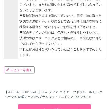
ございます。また柄が縫い合わせ部分で必ずしも合ってい
ないことがございます。
▼長時間濡れたままで重ねて置いたり、摩擦（特に湿った
状態での摩擦）や、汗や雨などでぬれた時は他の衣料等に
移染する場合がございますのでお気を付け下さいませ。
▼配色デザインの商品は、色落ち・色移りしやすいため、
洗濯の際はクリーニング店とご相談の上、目立たない部分
で試してから行ってください。
汚れた部分は部分洗いをしていただくことをおすすめいた
します。
レビューを書く
【ROBE de FLEURS SALE】DEA. ディア バイ ローブドフルール ピンク
ベージュ 刺繍レース×ペプラムタイトミニドレス (de1996-1-s)