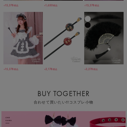
15,378
15,378
1,650
税込
税込
税込
￥
￥
￥
15,378
3,278
2,178
税込
税込
税込
￥
￥
￥
BUY TOGETHER
合わせて買いたい!!コスプレ小物