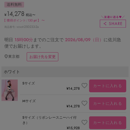
送料無料
14,278
¥
税込
〜
【 獲得ポイント:
130
pt 】
〜
vcsot-250233-2a
商品番号
明日
15時00分
までのご注文で
2026/08/09（日）
に
佐川急
便
でお届けします。
東京都
お届け先を変更
ホワイト
Sサイズ
カートに入れる
¥
14,278
Mサイズ
カートに入れる
¥
14,278
Sサイズ（リボンレースニーハイ付
カートに入れる
き）
¥
15,928