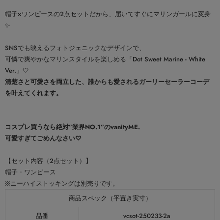
帽子×ワンピースの2点セットだから、届いてすぐにマリンガールに変身
✨
SNSでも映えるフォトジェニックなデザインで、
可憐で爽やかなマリンスタイルを楽しめる「Dot Sweet Marine - White
Ver.」🤍
清楚さと可愛さを両立した、誰からも愛されるガーリーセーラーコーデ
を叶えてくれます。
コスプレ買うなら絶対”業界NO.1”のvanityME.
可愛すぎてごめんなさい♡
【セット内容（2点セット）】
帽子・ワンピース
※ニーハイストッキングは別売りです。
商品スペック（平置き実寸）
品番
vcsot-250233-2a