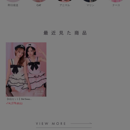
即日発送
CAT
マリン
ナース
アニマル
【2点セット】Dot Swee...
14,278
(税込)
￥