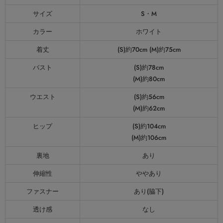
サイズ
S・M
カラー
ホワイト
着丈
(S)約70cm (M)約75cm
バスト
(S)約78cm
(M)約80cm
ウエスト
(S)約56cm
(M)約62cm
ヒップ
(S)約104cm
(M)約106cm
裏地
あり
伸縮性
ややあり
ファスナー
あり(脇下)
透け感
なし