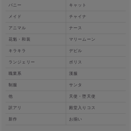
バニー
キャット
メイド
チャイナ
アニマル
ナース
花魁・和装
マリームーン
キラキラ
デビル
ランジェリー
ポリス
職業系
漢服
制服
サンタ
他
天使・堕天使
訳アリ
殿堂入りコス
新作
お揃い