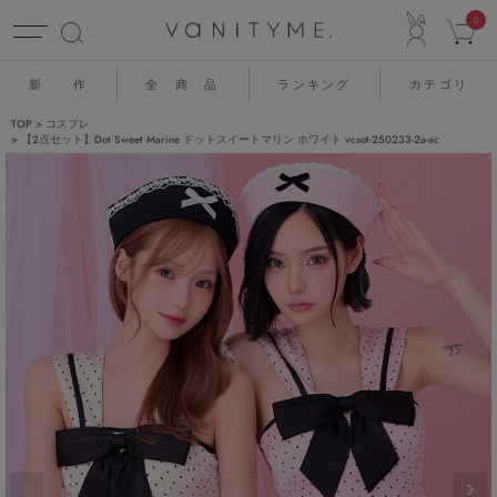
ACCO
0
新 作
全 商 品
ランキング
カテゴリ
TOP
コスプレ
【2点セット】Dot Sweet Marine ドットスイートマリン ホワイト vcsot-250233-2a-ac