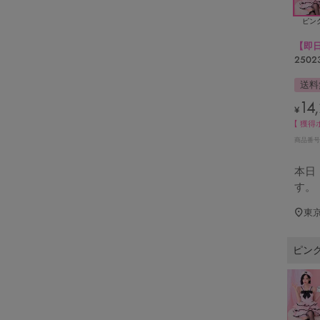
ピン
【即
25023
送料
14
¥
【 獲得
商品番号
本日
す。
東
ピン