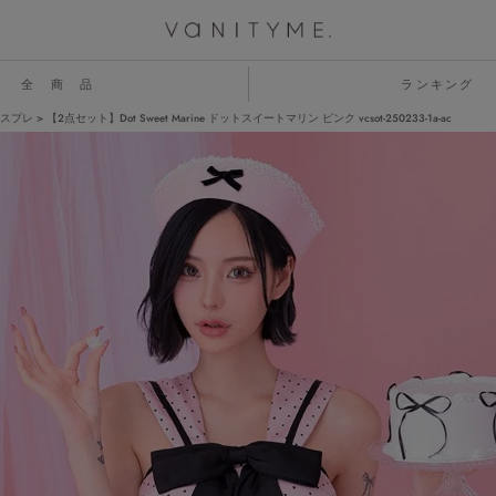
全 商 品
ランキング
スプレ
【2点セット】Dot Sweet Marine ドットスイートマリン ピンク vcsot-250233-1a-ac