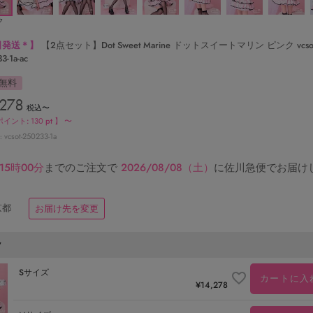
ク
日発送＊】
【2点セット】Dot Sweet Marine ドットスイートマリン ピンク vcsot
3-1a-ac
無料
,278
税込
〜
ポイント:
130
pt 】
〜
vcsot-250233-1a
15時00分
までのご注文で
2026/08/08（土）
に
佐川急便
でお届け
京都
お届け先を変更
ク
Sサイズ
カートに入
¥
14,278