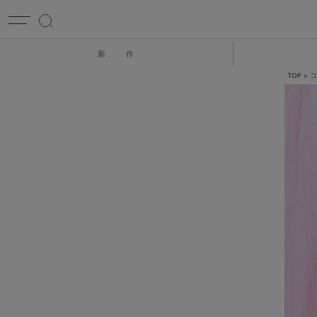
新 作
TOP
コ