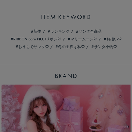
ITEM KEYWORD
新作
ランキング
サンタ全商品
RIBBON core NO.1リボン♡
マリームーン♡
お揃い♡
おうちでサンタ♡
冬の主役は私♡
サンタ小物♡
BRAND