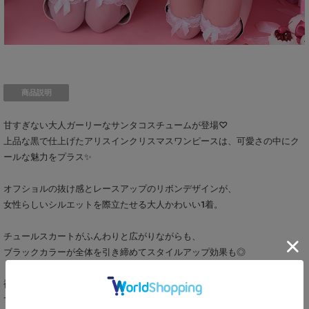
商品説明
甘すぎない大人ガーリーなサンタコスチュームが登場♡
上品な黒で仕上げたアリスインクリスマスワンピースは、可愛さの中にク
ールな魅力をプラス✨
オフショルの抜け感とレースアップのリボンデザインが、
女性らしいシルエットを際立たせる大人かわいい1着。
チュールスカートがふんわりと広がりながらも、
ブラックカラーが全体を引き締めてスタイルアップ効果も◎
裾のファーで季節感を演出しつつ、派手すぎない上品なツヤ感がイベント
でも好印象♡