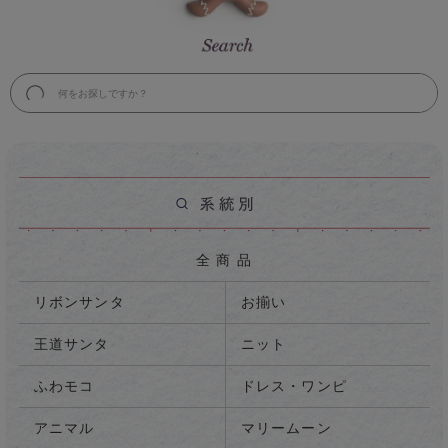
検
索
全 商 品
リボンサンタ
お揃い
王道サンタ
ニット
ふわモコ
ドレス・ワンピ
アニマル
マリームーン