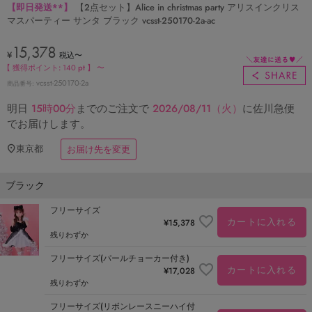
【即日発送**】
【2点セット】Alice in christmas party アリスインクリス
マスパーティー サンタ ブラック vcsst-250170-2a-ac
15,378
¥
税込
〜
【 獲得ポイント:
140
pt 】
〜
vcsst-250170-2a
商品番号
明日
15時00分
までのご注文で
2026/08/11（火）
に
佐川急便
でお届けします。
東京都
お届け先を変更
ブラック
フリーサイズ
カートに入れる
¥
15,378
残りわずか
フリーサイズ(パールチョーカー付き)
カートに入れる
¥
17,028
残りわずか
フリーサイズ(リボンレースニーハイ付