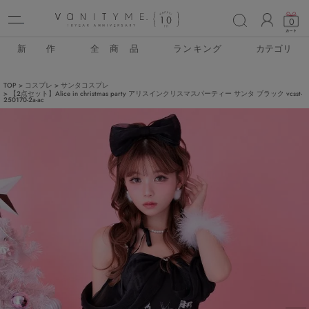
ACCO
0
新 作
全 商 品
ランキング
カテゴリ
TOP
コスプレ
サンタコスプレ
【2点セット】Alice in christmas party アリスインクリスマスパーティー サンタ ブラック vcsst-
250170-2a-ac