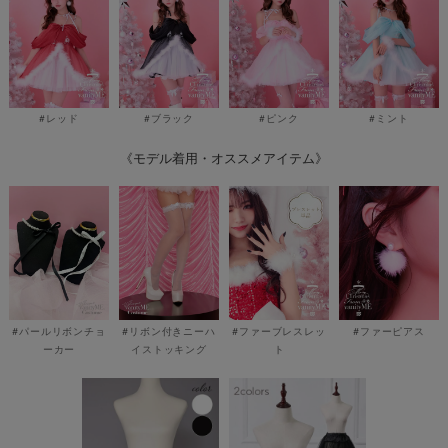
#レッド
#ブラック
#ピンク
#ミント
《モデル着用・オススメアイテム》
#パールリボンチョ
#リボン付きニーハ
#ファーブレスレッ
#ファーピアス
ーカー
イストッキング
ト