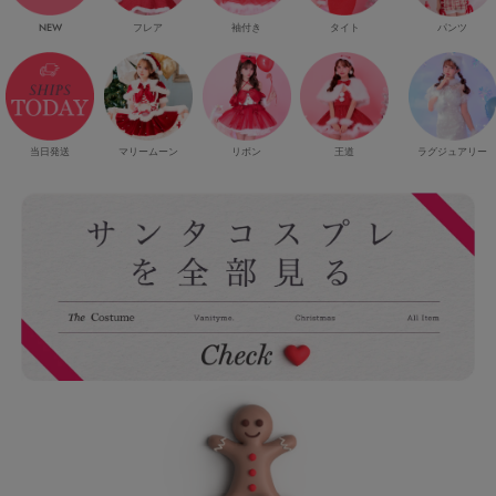
NEW
フレア
袖付き
タイト
パンツ
当日発送
マリームーン
リボン
王道
ラグジュアリー