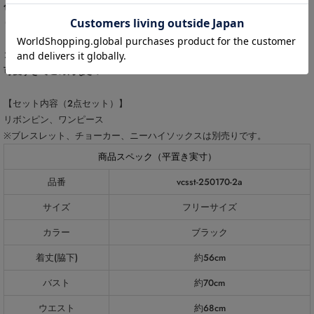
色違いで友達とお揃いコーデ
で撮影や推し活、Instagramの投稿にもぴった
り🎄
コスプレ買うなら絶対”業界NO.1”のvanityME.
可愛すぎてごめんなさい♡
【セット内容（2点セット）】
リボンピン、ワンピース
※ブレスレット、チョーカー、ニーハイソックスは別売りです。
商品スペック（平置き実寸）
品番
vcsst-250170-2a
サイズ
フリーサイズ
カラー
ブラック
着丈(脇下)
約56cm
バスト
約70cm
ウエスト
約68cm