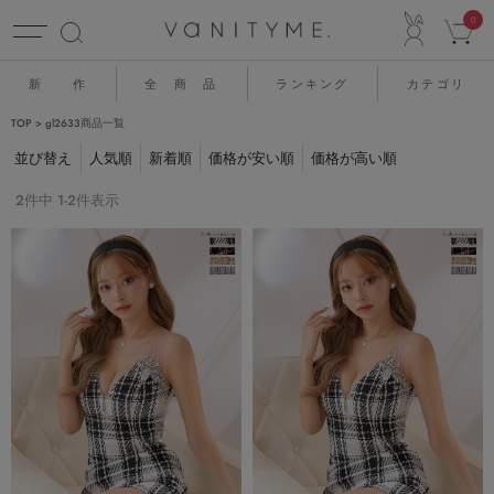
ACCO
0
新 作
全 商 品
ランキング
カテゴリ
TOP
gl2633商品一覧
並び替え
人気順
新着順
価格が安い順
価格が高い順
2
件中
1
-
2
件表示