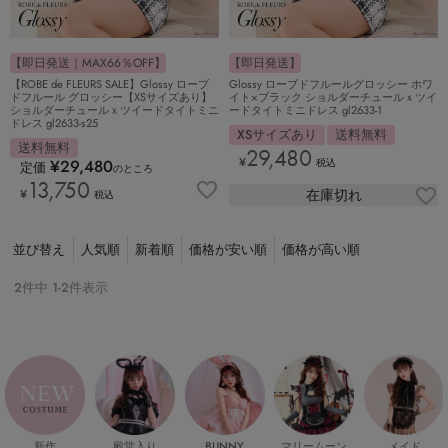
【即日発送｜MAX66％OFF】
【即日発送】
【ROBE de FLEURS SALE】Glossy ローブ
Glossy ローブドフルールグロッシー ホワ
ドフルール グロッシー【XSサイズあり】
イト×ブラック ショルダーチュールｘツイ
ショルダーチュールｘツイードタイトミニ
ードタイトミニドレス gl2633-1
ドレス gl2633-s25
XSサイズあり
送料無料
送料無料
29,480
¥
¥
29,480
税込
定価
のところ
13,750
在庫切れ
¥
税込
並び替え
人気順
新着順
価格が安い順
価格が高い順
2
件中
1
-
2
件表示
新作
殿堂入り
マリームーン
メイド
BUNNY