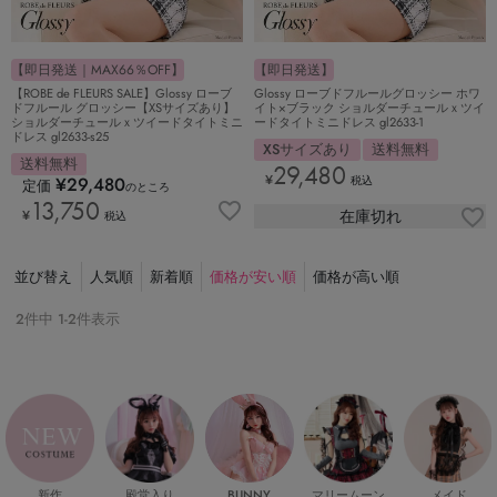
【即日発送｜MAX66％OFF】
【即日発送】
【ROBE de FLEURS SALE】Glossy ローブ
Glossy ローブドフルールグロッシー ホワ
ドフルール グロッシー【XSサイズあり】
イト×ブラック ショルダーチュールｘツイ
ショルダーチュールｘツイードタイトミニ
ードタイトミニドレス gl2633-1
ドレス gl2633-s25
XSサイズあり
送料無料
送料無料
29,480
¥
¥
29,480
税込
定価
のところ
13,750
在庫切れ
¥
税込
並び替え
人気順
新着順
価格が安い順
価格が高い順
2
件中
1
-
2
件表示
新作
殿堂入り
マリームーン
メイド
BUNNY