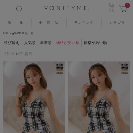
ACCO
0
新 作
全 商 品
ランキング
カテゴリ
TOP
gl2633商品一覧
並び替え
人気順
新着順
価格が安い順
価格が高い順
2
件中
1
-
2
件表示