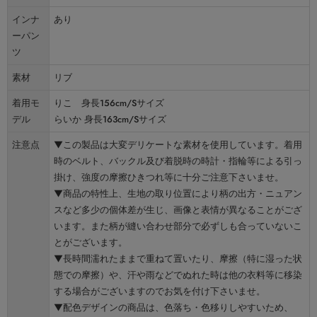
インナ
あり
ーパン
ツ
素材
リブ
着用モ
りこ 身長156cm/Sサイズ
デル
らいか 身長163cm/Sサイズ
注意点
▼この製品は大変デリケートな素材を使用しています。着用
時のベルト、バックル及び着脱時の時計・指輪等による引っ
掛け、強度の摩擦ひきつれ等に十分ご注意下さいませ。
▼商品の特性上、生地の取り位置により柄の出方・ニュアン
スなど多少の個体差が生じ、画像と表情が異なることがござ
います。また柄が縫い合わせ部分で必ずしも合っていないこ
とがございます。
▼長時間濡れたままで重ねて置いたり、摩擦（特に湿った状
態での摩擦）や、汗や雨などでぬれた時は他の衣料等に移染
する場合がございますのでお気を付け下さいませ。
▼配色デザインの商品は、色落ち・色移りしやすいため、