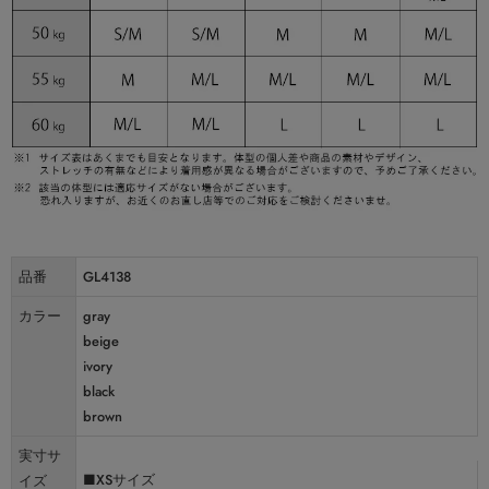
品番
GL4138
カラー
gray
beige
ivory
black
brown
実寸サ
■XSサイズ
イズ