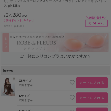
り】オフショルダーロングスリーブバストカットフレアミニキャバドレ
ス gl4138-c
27,280
¥
税込
【 獲得ポイント:
248
pt 】
gl4138-c
商品番号
ご一緒にシリコンブラはいかがですか？
brown
XSサイズ
カートに入れる
残りわずか
Sサイズ
カートに入れる
残りわずか
Mサイズ