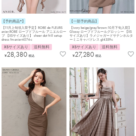
【予約商品*】
【一部予約商品】
【11月上旬頃入荷予定】ROBE de FLEURS
【ivory beige/gray/brown:10月下旬入荷】
anier.ROBE ローブドフルール アニエルロー
Glossy ローブドフルールグロッシー 【XS
ブ 【XSサイズあり】 sheer dot frill setup
サイズあり】ラメジャガードサテンホルタ
dress fm-anier4074-c
ーミニキャバドレス gl4359-c
XSサイズあり
送料無料
XSサイズあり
送料無料
28,380
27,280
¥
¥
税込
税込