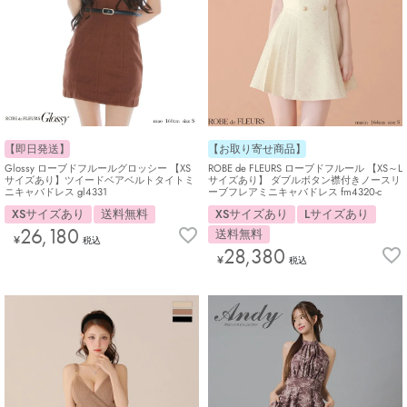
【即日発送】
【お取り寄せ商品】
Glossy ローブドフルールグロッシー 【XS
ROBE de FLEURS ローブドフルール 【XS～L
サイズあり】ツイードベアベルトタイトミ
サイズあり】 ダブルボタン襟付きノースリ
ニキャバドレス gl4331
ーブフレアミニキャバドレス fm4320-c
XSサイズあり
送料無料
XSサイズあり
Lサイズあり
26,180
送料無料
¥
税込
28,380
¥
税込