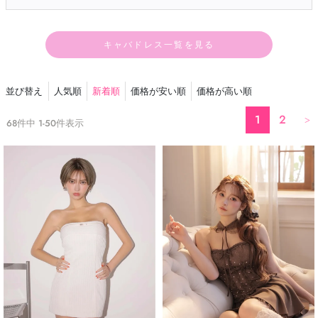
キャバドレス一覧を見る
並び替え
人気順
新着順
価格が安い順
価格が高い順
1
2
68
件中
1
-
50
件表示