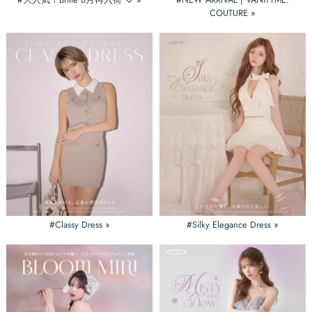
COUTURE »
#Classy Dress »
#Silky Elegance Dress »