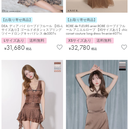
【お取り寄せ商品】
【お取り寄せ商品】
DEA. ディア バイ ローブドフルール 【XS~L
ROBE de FLEURS anier.ROBE ローブドフル
サイズあり】ゴールドボタンｘスプリング
ール アニエルローブ 【XSサイズあり】chic
ツイードロングキャバドレス de3307-c
corset couture long dress fm-anier4071-c
Lサイズあり
送料無料
XSサイズあり
送料無料
31,680
32,780
¥
¥
税込
税込