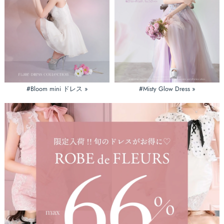
#Bloom mini ドレス »
#Misty Glow Dress »