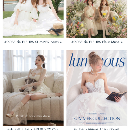
#ROBE de FLEURS SUMMER Items »
#ROBE de FLEURS Fleur Muse »
#大人気！Brille 8月再入荷 ♡ »
#NEW ARRIVAL | VANITYME.