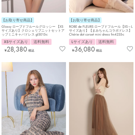
【お取り寄せ商品】
【お取り寄せ商品】
Glossy ローブドフルールグロッシー 【XS
ROBE de FLEURS ローブドフルール【XS～L
サイズあり】クロシェリブニットセットア
サイズあり】【まみちゃんコラボドレス】
ップミニキャバドレス gl5015-c
Chérie dot corset mini dress fm4235-c
XSサイズあり
送料無料
Lサイズあり
送料無料
28,380
36,080
¥
¥
税込
税込