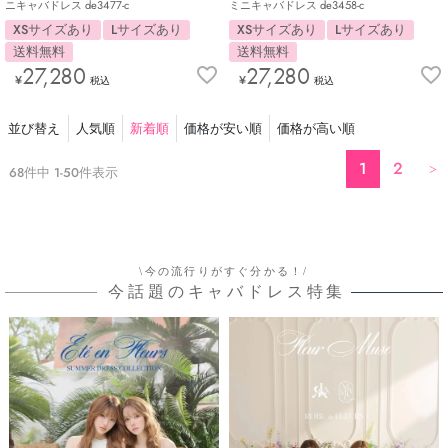
ニキャバドレス de3477-c
ミニキャバドレス de3458-c
XSサイズあり
Lサイズあり
XSサイズあり
Lサイズあり
送料無料
送料無料
27,280
27,280
¥
¥
税込
税込
並び替え
人気順
新着順
価格が安い順
価格が高い順
1
2
68
件中
1
-
50
件表示
\今の流行りがすぐ分かる！/
今話題のキャバドレス特集