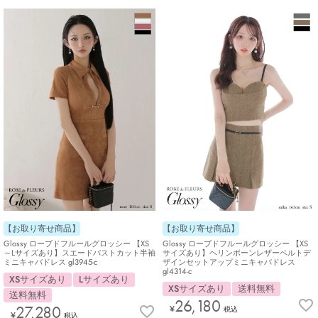
【お取り寄せ商品】
【お取り寄せ商品】
Glossy ローブドフルールグロッシー 【XS
Glossy ローブドフルールグロッシー 【XS
～Lサイズあり】スエードバストカット半袖
サイズあり】ヘリンボーンレザーベルトデ
ミニキャバドレス gl3945-c
ザインセットアップミニキャバドレス
gl4314-c
XSサイズあり
Lサイズあり
XSサイズあり
送料無料
送料無料
26,180
27,280
¥
税込
¥
税込