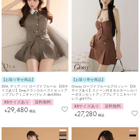
【お取り寄せ商品】
【お取り寄せ商品】
Glossy ローブドフルールグロッシー 【XS
DEA. ディア バイ ローブドフルール 【XSサ
サイズあり】ストーン付きホルターシルバ
イズあり】2wayクラシカルベストセットア
ーボタンセットアップフレアミニキャバド
ップフレアミニキャバドレス de4306-c
レス gl4117-c
XSサイズあり
送料無料
XSサイズあり
送料無料
29,480
¥
27,280
税込
¥
税込