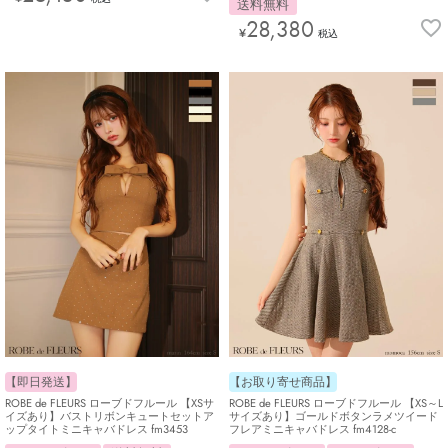
送料無料
28,380
¥
税込
【即日発送】
【お取り寄せ商品】
ROBE de FLEURS ローブドフルール 【XSサ
ROBE de FLEURS ローブドフルール 【XS～L
イズあり】バストリボンキュートセットア
サイズあり】ゴールドボタンラメツイード
ップタイトミニキャバドレス fm3453
フレアミニキャバドレス fm4128-c