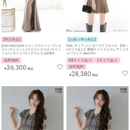
【お取り寄せ商品】
【即日発送】
DEA. ディア バイ ローブドフルール 【XS～
JEAN MACLEAN ジャンマクレーン ワンカ
Lサイズあり】襟袖ラメツイルフレアミニキ
ラー/ラメニット/ウエストクロス/スリッ
ャバドレス de4312-c
ト入り/タイト/ロングドレス ja51861
XSサイズあり
Lサイズあり
送料無料
36,300
送料無料
¥
税込
28,380
¥
税込