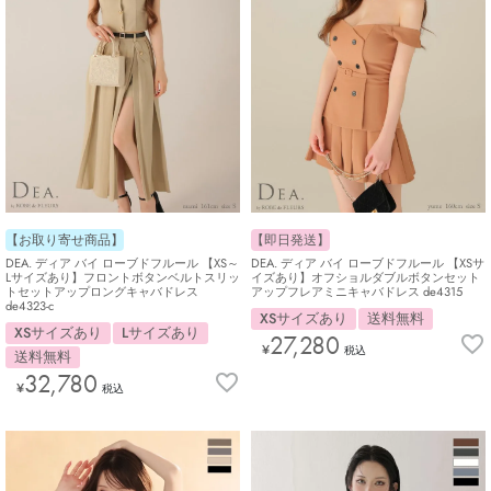
【お取り寄せ商品】
【即日発送】
DEA. ディア バイ ローブドフルール 【XS～
DEA. ディア バイ ローブドフルール 【XSサ
Lサイズあり】フロントボタンベルトスリッ
イズあり】オフショルダブルボタンセット
トセットアップロングキャバドレス
アップフレアミニキャバドレス de4315
de4323-c
XSサイズあり
送料無料
XSサイズあり
Lサイズあり
27,280
¥
税込
送料無料
32,780
¥
税込