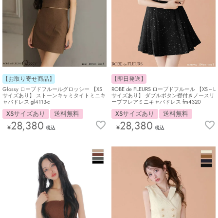
【お取り寄せ商品】
【即日発送】
Glossy ローブドフルールグロッシー 【XS
ROBE de FLEURS ローブドフルール 【XS～L
サイズあり】 ストーンキャミタイトミニキ
サイズあり】 ダブルボタン襟付きノースリ
ャバドレス gl4113-c
ーブフレアミニキャバドレス fm4320
XSサイズあり
送料無料
XSサイズあり
送料無料
28,380
28,380
¥
¥
税込
税込