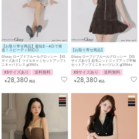
【お取り寄せ商品】最短2～4日で発
送！スピーディ対応◎
【お取り寄せ商品】
Glossy ローブドフルールグロッシー 【XS
Glossy ローブドフルールグロッシー 【XS
サイズあり】ツイルキャミセットアップミ
サイズあり】起毛ニットジップアップ半袖
ニキャバドレス gl3961-c
セットアップミニキャバドレス gl3964-c
XSサイズあり
送料無料
XSサイズあり
送料無料
28,380
28,380
¥
¥
税込
税込