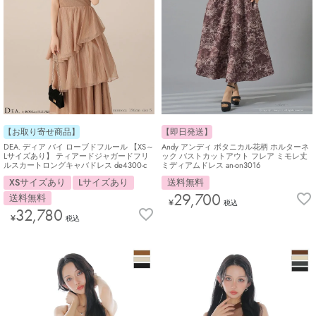
【即日発送】
【お取り寄せ商品】
Andy アンディ ボタニカル花柄 ホルターネ
DEA. ディア バイ ローブドフルール 【XS～
ック バストカットアウト フレア ミモレ丈
Lサイズあり】 ティアードジャガードフリ
ミディアムドレス an-on3016
ルスカートロングキャバドレス de4300-c
送料無料
XSサイズあり
Lサイズあり
29,700
送料無料
¥
税込
32,780
¥
税込