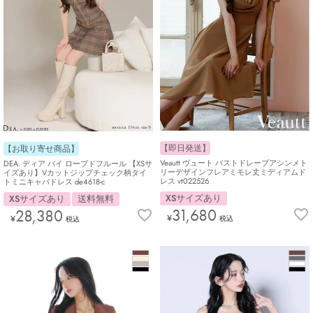
【即日発送】
【お取り寄せ商品】
Veautt ヴュート バストドレープアシンメト
DEA. ディア バイ ローブドフルール 【XSサ
リーデザインフレアミモレ丈ミディアムド
イズあり】Vカットジップチェック柄タイ
レス vt022526
トミニキャバドレス de4618-c
XSサイズあり
XSサイズあり
送料無料
31,680
28,380
¥
¥
税込
税込