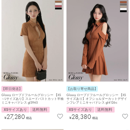
【即日発送】
【お取り寄せ商品】
Glossy ローブドフルールグロッシー 【XS
Glossy ローブドフルールグロッシー 【XS
～Lサイズあり】スエードバストカット半袖
サイズあり】オフショルダーカットデザイ
ミニキャバドレス gl3945
ンフレアミニキャバドレス gl4126-c
XSサイズあり
送料無料
XSサイズあり
送料無料
27,280
28,380
¥
¥
税込
税込