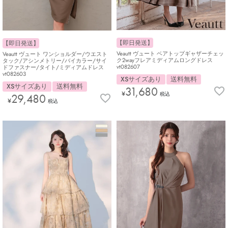
【即日発送】
【即日発送】
Veautt ヴュート ベアトップギャザーチェッ
Veautt ヴュート ワンショルダー/ウエスト
ク2wayフレアミディアムロングドレス
タック/アシンメトリー/バイカラー/サイ
vt082607
ドファスナー/タイト/ミディアムドレス
vt082603
XSサイズあり
送料無料
XSサイズあり
送料無料
31,680
¥
税込
29,480
¥
税込