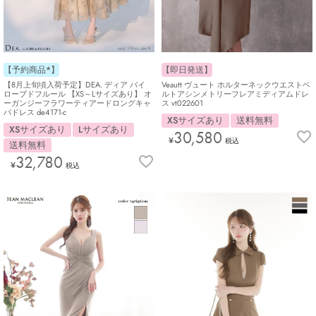
【即日発送】
【予約商品*】
Veautt ヴュート ホルターネックウエストベ
【8月上旬頃入荷予定】DEA. ディア バイ
ルトアシンメトリーフレアミディアムドレ
ローブドフルール 【XS～Lサイズあり】 オ
ス vt022601
ーガンジーフラワーティアードロングキャ
バドレス de4171-c
XSサイズあり
送料無料
XSサイズあり
Lサイズあり
30,580
¥
税込
送料無料
32,780
¥
税込