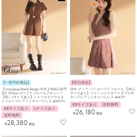
【即日発送】
【一部予約商品】
DEA. ディア バイ ローブドフルール 【XS~L
【ivory/gray/black/beige/10月上旬頃入荷予
サイズあり】フリンジジャガードダブルボ
定】Glossy ローブドフルールグロッシー
タンフレアミニキャバドレス de4311
【XS～Lサイズあり】シャツカラーウエス
トベルトフレアミニキャバドレス gl4617-c
XSサイズあり
送料無料
XSサイズあり
Lサイズあり
26,180
¥
税込
送料無料
28,380
¥
税込