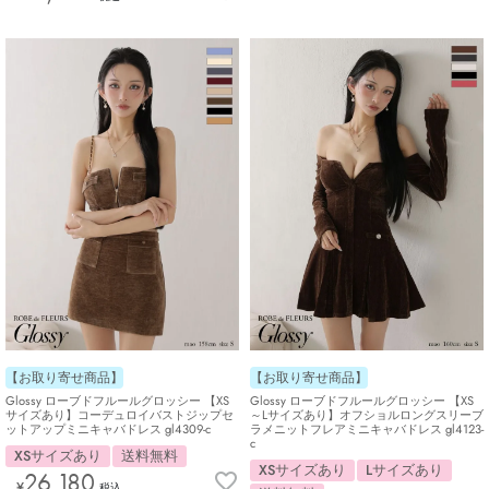
【お取り寄せ商品】
【お取り寄せ商品】
Glossy ローブドフルールグロッシー 【XS
Glossy ローブドフルールグロッシー 【XS
～Lサイズあり】オフショルロングスリーブ
サイズあり】コーデュロイバストジップセ
ラメニットフレアミニキャバドレス gl4123-
ットアップミニキャバドレス gl4309-c
c
XSサイズあり
送料無料
XSサイズあり
Lサイズあり
26,180
¥
税込