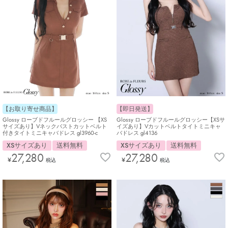
【お取り寄せ商品】
【即日発送】
Glossy ローブドフルールグロッシー 【XS
Glossy ローブドフルールグロッシー【XSサ
サイズあり】Vネックバストカットベルト
イズあり】Vカットベルトタイトミニキャ
付きタイトミニキャバドレス gl3960-c
バドレス gl4136
XSサイズあり
送料無料
XSサイズあり
送料無料
27,280
27,280
¥
¥
税込
税込