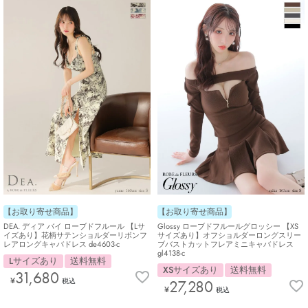
【お取り寄せ商品】
【お取り寄せ商品】
DEA. ディア バイ ローブドフルール 【Lサ
Glossy ローブドフルールグロッシー 【XS
イズあり】花柄サテンショルダーリボンフ
サイズあり】オフショルダーロングスリー
レアロングキャバドレス de4603-c
ブバストカットフレアミニキャバドレス
gl4138-c
Lサイズあり
送料無料
XSサイズあり
送料無料
31,680
¥
税込
27,280
¥
税込