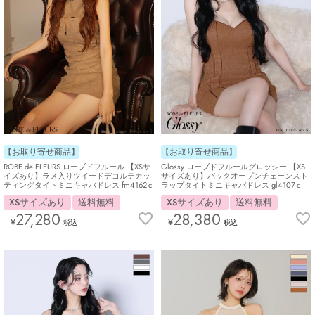
【お取り寄せ商品】
【お取り寄せ商品】
ROBE de FLEURS ローブドフルール 【XSサ
Glossy ローブドフルールグロッシー 【XS
イズあり】ラメ入りツイードデコルテカッ
サイズあり】バックオープンチェーンスト
ティングタイトミニキャバドレス fm4162-c
ラップタイトミニキャバドレス gl4107-c
XSサイズあり
送料無料
XSサイズあり
送料無料
27,280
28,380
¥
¥
税込
税込