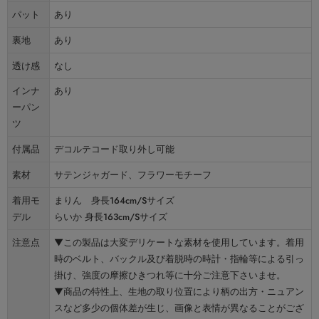
パット
あり
裏地
あり
透け感
なし
インナ
あり
ーパン
ツ
付属品
デコルテコード取り外し可能
素材
サテンジャガード、フラワーモチーフ
着用モ
まりん 身長164cm/Sサイズ
デル
らいか 身長163cm/Sサイズ
注意点
▼この製品は大変デリケートな素材を使用しています。着用
時のベルト、バックル及び着脱時の時計・指輪等による引っ
掛け、強度の摩擦ひきつれ等に十分ご注意下さいませ。
▼商品の特性上、生地の取り位置により柄の出方・ニュアン
スなど多少の個体差が生じ、画像と表情が異なることがござ