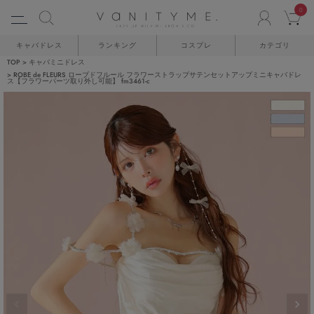
0
ACCO
C
キャバドレス
ランキング
コスプレ
カテゴリ
TOP
キャバミニドレス
ROBE de FLEURS ローブドフルール フラワーストラップサテンセットアップミニキャバドレ
ス【フラワーパーツ取り外し可能】 fm3461-c