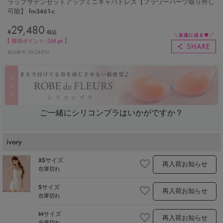
ラップサテンセットアップミニキャバドレス【フラワーパーツ取り外し
可能】 fm3461-c
29,480
¥
税込
【 獲得ポイント:
268
pt 】
fm3461-c
商品番号
ご一緒にシリコンブラはいかがですか？
ivory
XSサイズ
再入荷お知らせ
在庫切れ
Sサイズ
再入荷お知らせ
在庫切れ
Mサイズ
再入荷お知らせ
在庫切れ