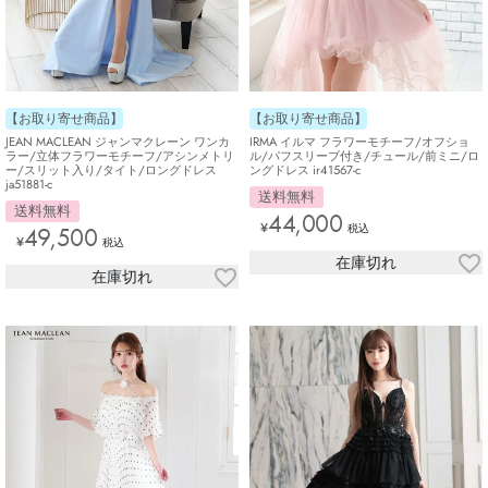
【お取り寄せ商品】
【お取り寄せ商品】
JEAN MACLEAN ジャンマクレーン ワンカ
IRMA イルマ フラワーモチーフ/オフショ
ラー/立体フラワーモチーフ/アシンメトリ
ル/パフスリーブ付き/チュール/前ミニ/ロ
ー/スリット入り/タイト/ロングドレス
ングドレス ir41567-c
ja51881-c
送料無料
送料無料
44,000
¥
49,500
税込
¥
税込
在庫切れ
在庫切れ