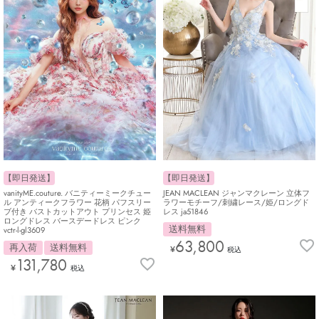
【即日発送】
【即日発送】
vanityME.couture. バニティーミークチュー
JEAN MACLEAN ジャンマクレーン 立体フ
ル アンティークフラワー 花柄 パフスリー
ラワーモチーフ/刺繍レース/姫/ロングド
ブ付き バストカットアウト プリンセス 姫
レス ja51846
ロングドレス バースデードレス ピンク
送料無料
vctr-l-gl3609
63,800
再入荷
送料無料
¥
税込
131,780
¥
税込