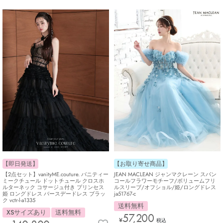
【即日発送】
【お取り寄せ商品】
【2点セット】vanityME.couture. バニティー
JEAN MACLEAN ジャンマクレーン スパン
ミークチュール ドットチュール クロスホ
コールフラワーモチーフ/ボリュームフリ
ルターネック コサージュ付き プリンセス
ルスリーブ/オフショル/姫/ロングドレス
姫 ロングドレス バースデードレス ブラッ
ja51767-c
ク vctr-l-a1335
送料無料
XSサイズあり
送料無料
57,200
¥
税込