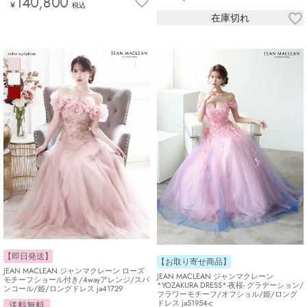
140,800
¥
税込
在庫切れ
【即日発送】
【お取り寄せ商品】
JEAN MACLEAN ジャンマクレーン ローズ
JEAN MACLEAN ジャンマクレーン
モチーフショール付き/4wayアレンジ/スパ
*YOZAKURA DRESS*-夜桜- グラデーション/
ンコール/姫/ロングドレス ja41729
フラワーモチーフ/オフショル/姫/ロング
ドレス ja51954-c
送料無料