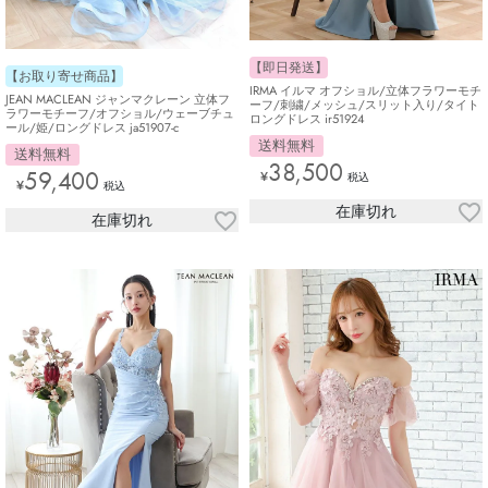
【即日発送】
【お取り寄せ商品】
IRMA イルマ オフショル/立体フラワーモチ
JEAN MACLEAN ジャンマクレーン 立体フ
ーフ/刺繍/メッシュ/スリット入り/タイト
ラワーモチーフ/オフショル/ウェーブチュ
ロングドレス ir51924
ール/姫/ロングドレス ja51907-c
送料無料
送料無料
38,500
59,400
¥
税込
¥
税込
在庫切れ
在庫切れ