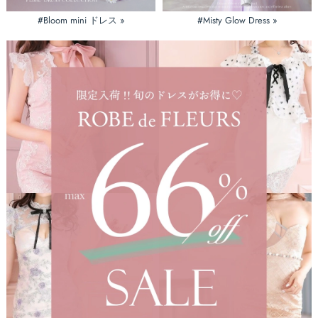
#Bloom mini ドレス »
#Misty Glow Dress »