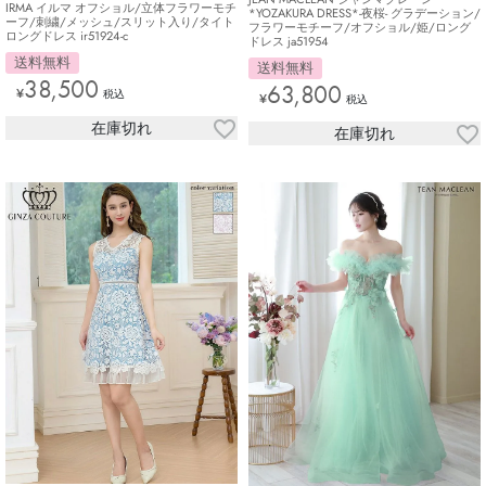
IRMA イルマ オフショル/立体フラワーモチ
*YOZAKURA DRESS*-夜桜- グラデーション/
ーフ/刺繍/メッシュ/スリット入り/タイト
フラワーモチーフ/オフショル/姫/ロング
ロングドレス ir51924-c
ドレス ja51954
送料無料
送料無料
38,500
63,800
¥
税込
¥
税込
在庫切れ
在庫切れ