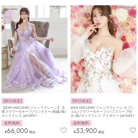
【即日発送】
【即日発送】
JEAN MACLEAN ジャンマクレーン オフシ
【JEAN MACLEAN ジャンマクレーン】 立
ョル/フラワーモチーフ/パフスリーブ付
体フラワーモチーフ/ワンカラー/刺繍/姫/
き/姫/ロングドレス アイボリー ja41655-1
ロングドレス ja41692-1
送料無料
送料無料
53,900
66,000
¥
¥
税込
税込