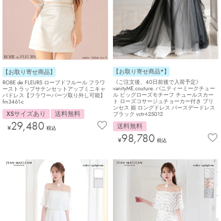
【お取り寄せ商品*】
【お取り寄せ商品】
《ご注文後、40日前後で入荷予定》
ROBE de FLEURS ローブドフルール フラワ
vanityME.couture. バニティーミークチュー
ーストラップサテンセットアップミニキャ
ル ビッグローズモチーフ チュールスカー
バドレス【フラワーパーツ取り外し可能】
ト ローズコサージュチョーカー付き プリ
fm3461-c
ンセス 姫 ロングドレス バースデードレス
XSサイズあり
送料無料
ブラック vctr-t-25012
29,480
送料無料
¥
税込
98,780
¥
税込