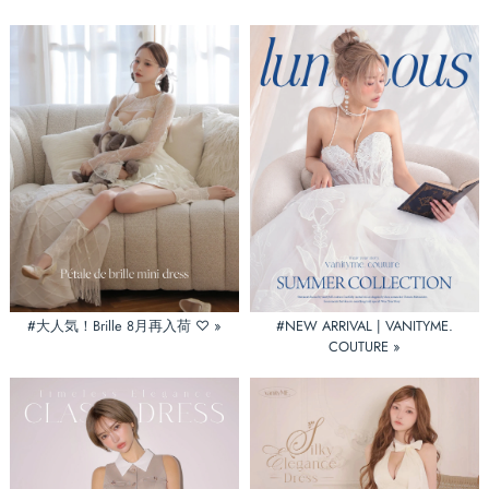
#大人気！Brille 8月再入荷 ♡ »
#NEW ARRIVAL | VANITYME.
COUTURE »