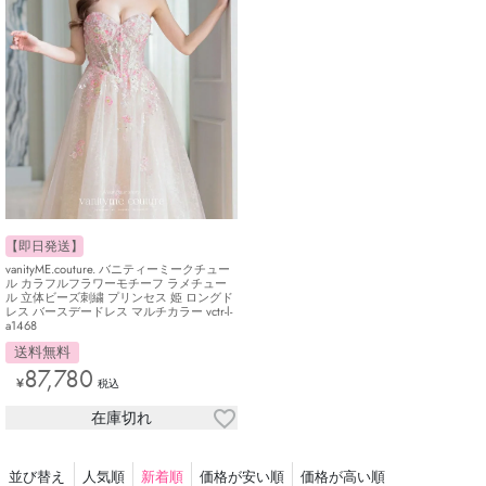
【即日発送】
vanityME.couture. バニティーミークチュー
ル カラフルフラワーモチーフ ラメチュー
ル 立体ビーズ刺繍 プリンセス 姫 ロングド
レス バースデードレス マルチカラー vctr-l-
a1468
送料無料
87,780
¥
税込
在庫切れ
並び替え
人気順
新着順
価格が安い順
価格が高い順