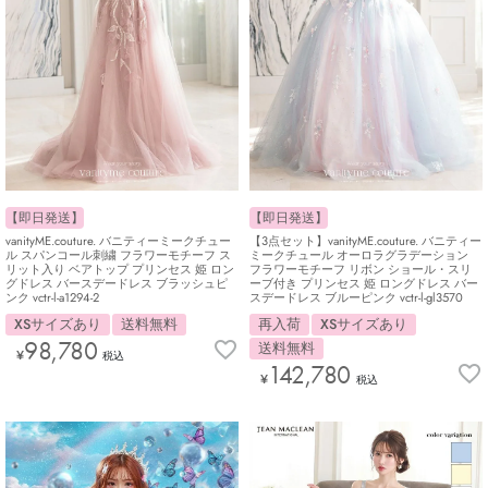
【即日発送】
【即日発送】
vanityME.couture. バニティーミークチュー
【3点セット】vanityME.couture. バニティー
ル スパンコール刺繍 フラワーモチーフ ス
ミークチュール オーロラグラデーション
リット入り ベアトップ プリンセス 姫 ロン
フラワーモチーフ リボン ショール・スリ
グドレス バースデードレス ブラッシュピ
ーブ付き プリンセス 姫 ロングドレス バー
ンク vctr-l-a1294-2
スデードレス ブルーピンク vctr-l-gl3570
XSサイズあり
送料無料
再入荷
XSサイズあり
98,780
送料無料
¥
税込
142,780
¥
税込