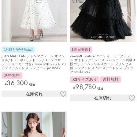
【お取り寄せ商品】
【即日発送】
JEAN MACLEAN ジャンマクレーン オフシ
vanityME.couture. バニティーミークチュー
ョル/ドット柄/モノトーン/ローズコサー
ル サイドシアーレース スパンコール刺繍 4
ジュチョーカー付き/3way/マキシ/フレア/
段ボリュームフリルスカート プリンセス
ミディアムドレス ワンピース ja51854-c
姫 ロングドレス バースデードレス ブラッ
ク vctr-l-a1247
送料無料
XSサイズあり
送料無料
36,300
¥
税込
98,780
¥
税込
在庫切れ
在庫切れ