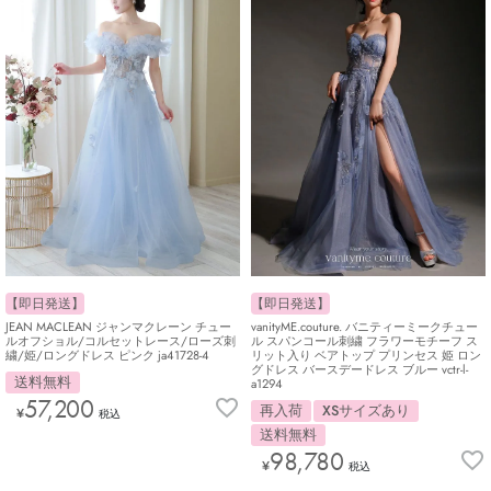
【即日発送】
【即日発送】
JEAN MACLEAN ジャンマクレーン チュー
vanityME.couture. バニティーミークチュー
ルオフショル/コルセットレース/ローズ刺
ル スパンコール刺繍 フラワーモチーフ ス
繍/姫/ロングドレス ピンク ja41728-4
リット入り ベアトップ プリンセス 姫 ロン
グドレス バースデードレス ブルー vctr-l-
送料無料
a1294
57,200
再入荷
XSサイズあり
¥
税込
送料無料
98,780
¥
税込