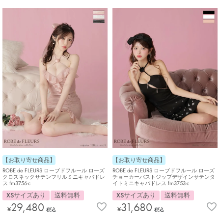
【お取り寄せ商品】
【お取り寄せ商品】
ROBE de FLEURS ローブドフルール ローズ
ROBE de FLEURS ローブドフルール ローズ
クロスネックサテンフリルミニキャバドレ
チョーカーバストジップデザインサテンタ
ス fm3756-c
イトミニキャバドレス fm3753-c
XSサイズあり
送料無料
XSサイズあり
送料無料
29,480
31,680
¥
¥
税込
税込