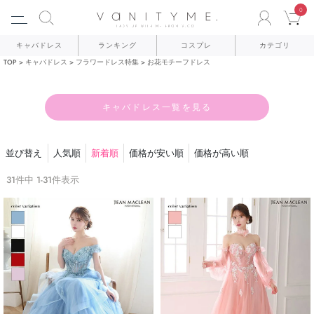
0
ACCO
C
キャバドレス
ランキング
コスプレ
カテゴリ
TOP
キャバドレス
フラワードレス特集
お花モチーフドレス
キャバドレス一覧を見る
並び替え
人気順
新着順
価格が安い順
価格が高い順
31
件中
1
-
31
件表示