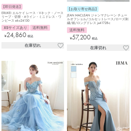
【即日発送】
【お取り寄せ商品】
ERUKEI エルケイ レース・Vネック・ノース
JEAN MACLEAN ジャンマクレーン チュー
リーブ・切替・Aライン・ミニドレス・ワ
ルオフショル/コルセットレース/ローズ刺
ンピース ek-c24130
繍/姫/ロングドレス ja41728-c
XSサイズあり
送料無料
送料無料
24,860
57,200
¥
税込
¥
税込
在庫切れ
在庫切れ