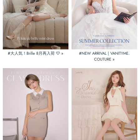
#大人気！Brille 8月再入荷 ♡ »
#NEW ARRIVAL | VANITYME.
COUTURE »