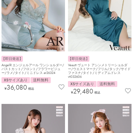
【即日発送】
【即日発送】
AngelR エンジェルアール ワンショルダー/
Veautt ヴュート アシンメトリーショルダ
バストカット/フロント/フラワービジュ
ー/ウエストマーク/フリル/タック/サイド
ー/ラメ/タイト/ミニドレス ar26324
ファスナ/タイト/ミディアムドレス
vt032606
XSサイズあり
送料無料
XSサイズあり
送料無料
36,080
¥
税込
29,480
¥
税込