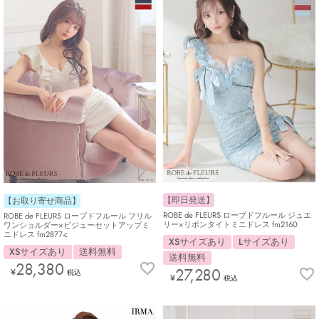
【即日発送】
【お取り寄せ商品】
ROBE de FLEURS ローブドフルール ジュエ
ROBE de FLEURS ローブドフルール フリル
リー×リボンタイトミニドレス fm2160
ワンショルダー×ビジューセットアップミ
ニドレス fm2877-c
XSサイズあり
Lサイズあり
XSサイズあり
送料無料
送料無料
28,380
27,280
¥
税込
¥
税込