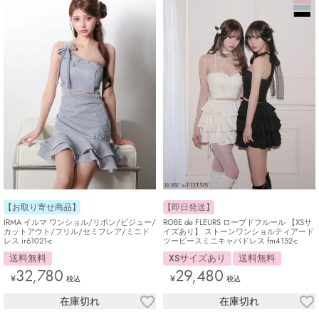
【即日発送】
【お取り寄せ商品】
ROBE de FLEURS ローブドフルール 【XSサ
IRMA イルマ ワンショル/リボン/ビジュー/
イズあり】 ストーンワンショルティアード
カットアウト/フリル/セミフレア/ミニド
ツーピースミニキャバドレス fm4152-c
レス ir61021-c
XSサイズあり
送料無料
送料無料
29,480
32,780
¥
¥
税込
税込
在庫切れ
在庫切れ