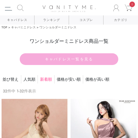
0
ACCO
C
キャバドレス
ランキング
コスプレ
カテゴリ
TOP
キャバミニドレス
ワンショルダーミニドレス
ワンショルダーミニドレス商品一覧
キャバドレス一覧を見る
並び替え
人気順
新着順
価格が安い順
価格が高い順
32
件中
1
-
32
件表示