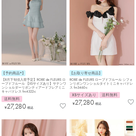
【お取り寄せ商品】
【予約商品*】
ROBE de FLEURS ローブドフルール シフォ
【8月下旬頃入荷予定】ROBE de FLEURS ロ
ンリボンワンショルタイトミニキャバドレ
ーブドフルール 【XSサイズあり】サテンワ
ス fm3460-c
ンショルダーリボンティアードフレアミニ
キャバドレス fm4322-c
XSサイズあり
送料無料
送料無料
27,280
¥
税込
27,280
¥
税込