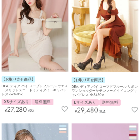
【お取り寄せ商品】
【お取り寄せ商品】
DEA. ディア バイ ローブドフルール ウエス
DEA. ディア バイ ローブドフルール リボン
トスリットスエードミディタイトキャバド
ワンショルダーサテンマーメイドロングキ
レス de3605-c
ャバドレス de3430-c
XSサイズあり
送料無料
Lサイズあり
送料無料
27,280
29,480
¥
¥
税込
税込