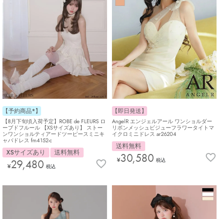
【予約商品*】
【即日発送】
【8月下旬頃入荷予定】ROBE de FLEURS ロ
AngelR エンジェルアール ワンショルダー
ーブドフルール 【XSサイズあり】 ストー
リボンメッシュビジューフラワータイトマ
ンワンショルティアードツーピースミニキ
イクロミニドレス ar26204
ャバドレス fm4152-c
送料無料
XSサイズあり
送料無料
30,580
¥
29,480
税込
¥
税込