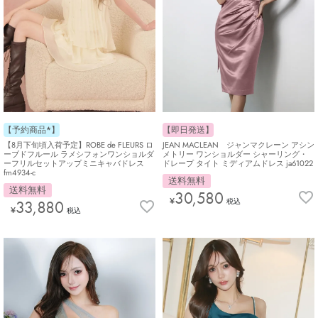
【予約商品*】
【即日発送】
【8月下旬頃入荷予定】ROBE de FLEURS ロ
JEAN MACLEAN ジャンマクレーン アシン
ーブドフルール ラメシフォンワンショルダ
メトリー ワンショルダー シャーリング・
ーフリルセットアップミニキャバドレス
ドレープ タイト ミディアムドレス ja61022
fm4934-c
送料無料
送料無料
30,580
¥
33,880
税込
¥
税込