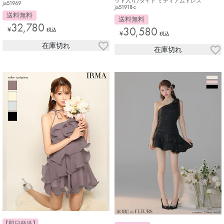
ット入り/タイト ミディアムドレス
ja51969
ja51918-c
送料無料
送料無料
32,780
30,580
¥
税込
¥
税込
在庫切れ
在庫切れ
【即日発送】