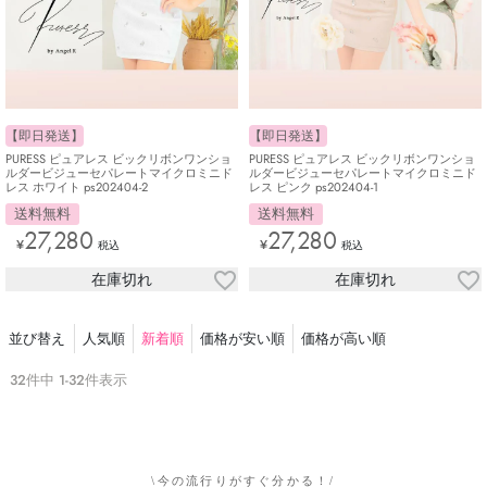
【即日発送】
【即日発送】
PURESS ピュアレス ビックリボンワンショ
PURESS ピュアレス ビックリボンワンショ
ルダービジューセパレートマイクロミニド
ルダービジューセパレートマイクロミニド
レス ホワイト ps202404-2
レス ピンク ps202404-1
送料無料
送料無料
27,280
27,280
¥
¥
税込
税込
在庫切れ
在庫切れ
並び替え
人気順
新着順
価格が安い順
価格が高い順
32
件中
1
-
32
件表示
\今の流行りがすぐ分かる！/