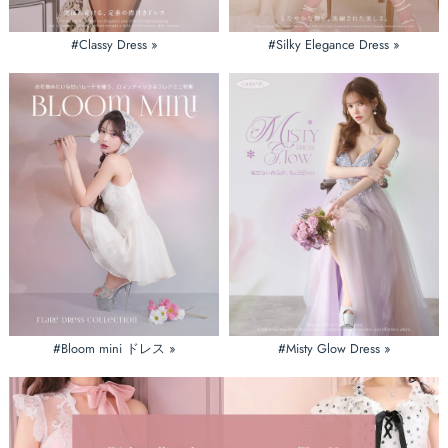
#Classy Dress »
#Silky Elegance Dress »
#Bloom mini ドレス »
#Misty Glow Dress »