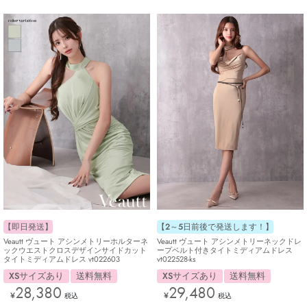
【2～5日前後で発送します！】
【即日発送】
Veautt ヴュート アシンメトリーネックドレ
Veautt ヴュート アシンメトリーホルターネ
ープベルト付きタイトミディアムドレス
ックウエストクロスデザインサイドカット
vt022528-ks
タイトミディアムドレス vt022603
XSサイズあり
送料無料
XSサイズあり
送料無料
29,480
28,380
¥
¥
税込
税込