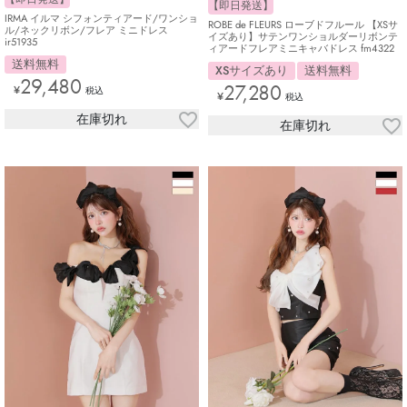
【即日発送】
IRMA イルマ シフォンティアード/ワンショ
ROBE de FLEURS ローブドフルール 【XSサ
ル/ネックリボン/フレア ミニドレス
イズあり】サテンワンショルダーリボンテ
ir51935
ィアードフレアミニキャバドレス fm4322
送料無料
XSサイズあり
送料無料
29,480
27,280
¥
税込
¥
税込
在庫切れ
在庫切れ