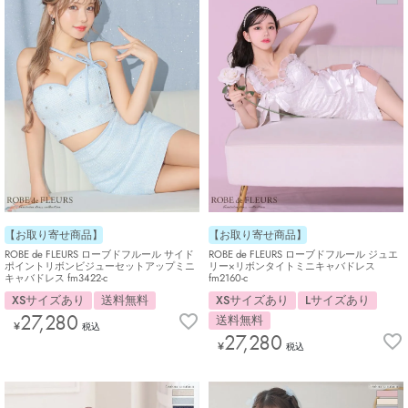
【お取り寄せ商品】
【お取り寄せ商品】
ROBE de FLEURS ローブドフルール サイド
ROBE de FLEURS ローブドフルール ジュエ
ポイントリボンビジューセットアップミニ
リー×リボンタイトミニキャバドレス
キャバドレス fm3422-c
fm2160-c
XSサイズあり
送料無料
XSサイズあり
Lサイズあり
27,280
送料無料
¥
税込
27,280
¥
税込