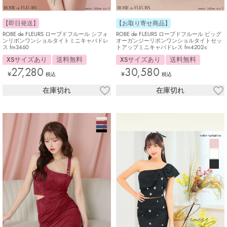
【即日発送】
【お取り寄せ商品】
ROBE de FLEURS ローブドフルール シフォ
ROBE de FLEURS ローブドフルール ビッグ
ンリボンワンショルタイトミニキャバドレ
オーガンジーリボンワンショルタイトセッ
ス fm3460
トアップミニキャバドレス fm4202-c
XSサイズあり
送料無料
XSサイズあり
送料無料
27,280
30,580
¥
¥
税込
税込
在庫切れ
在庫切れ