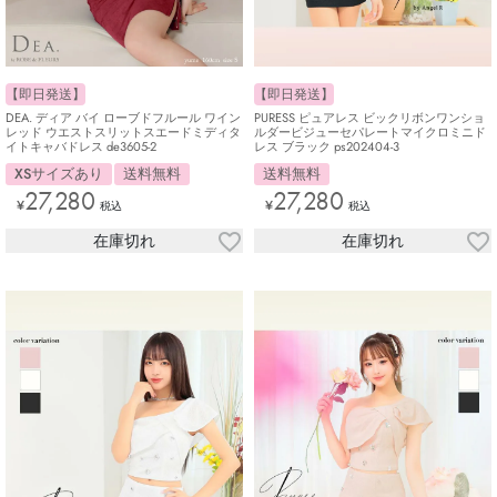
【即日発送】
【即日発送】
DEA. ディア バイ ローブドフルール ワイン
PURESS ピュアレス ビックリボンワンショ
レッド ウエストスリットスエードミディタ
ルダービジューセパレートマイクロミニド
イトキャバドレス de3605-2
レス ブラック ps202404-3
XSサイズあり
送料無料
送料無料
27,280
27,280
¥
¥
税込
税込
在庫切れ
在庫切れ