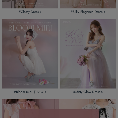
#Classy Dress »
#Silky Elegance Dress »
#Bloom mini ドレス »
#Misty Glow Dress »