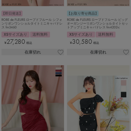
【即日発送】
【お取り寄せ商品】
ROBE de FLEURS ローブドフルール シフォ
ROBE de FLEURS ローブドフルール ビッグ
ンリボンワンショルタイトミニキャバドレ
オーガンジーリボンワンショルタイトセッ
ス fm3460
トアップミニキャバドレス fm4202-c
XSサイズあり
送料無料
XSサイズあり
送料無料
27,280
30,580
¥
¥
税込
税込
在庫切れ
在庫切れ