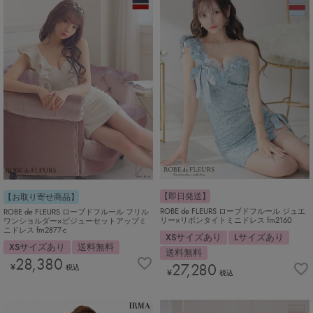
【即日発送】
【お取り寄せ商品】
ROBE de FLEURS ローブドフルール ジュエ
ROBE de FLEURS ローブドフルール フリル
リー×リボンタイトミニドレス fm2160
ワンショルダー×ビジューセットアップミ
ニドレス fm2877-c
XSサイズあり
Lサイズあり
XSサイズあり
送料無料
送料無料
28,380
27,280
¥
税込
¥
税込