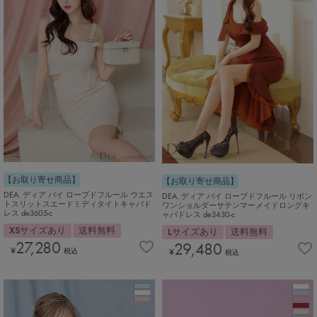
【お取り寄せ商品】
【お取り寄せ商品】
DEA. ディア バイ ローブドフルール ウエス
DEA. ディア バイ ローブドフルール リボン
トスリットスエードミディタイトキャバド
ワンショルダーサテンマーメイドロングキ
レス de3605-c
ャバドレス de3430-c
XSサイズあり
送料無料
Lサイズあり
送料無料
27,280
29,480
¥
¥
税込
税込