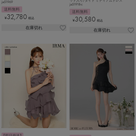
ット入り/タイト ミディアムドレス
ja51969
ja51918-c
送料無料
送料無料
32,780
30,580
¥
税込
¥
税込
在庫切れ
在庫切れ
【即日発送】