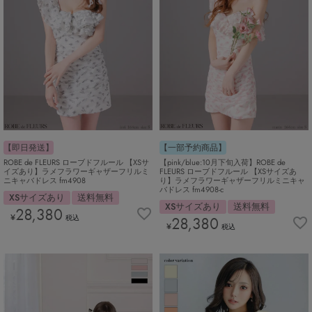
【即日発送】
【一部予約商品】
ROBE de FLEURS ローブドフルール 【XSサ
【pink/blue:10月下旬入荷】ROBE de
イズあり】ラメフラワーギャザーフリルミ
FLEURS ローブドフルール 【XSサイズあ
ニキャバドレス fm4908
り】ラメフラワーギャザーフリルミニキャ
バドレス fm4908-c
XSサイズあり
送料無料
XSサイズあり
送料無料
28,380
¥
税込
28,380
¥
税込