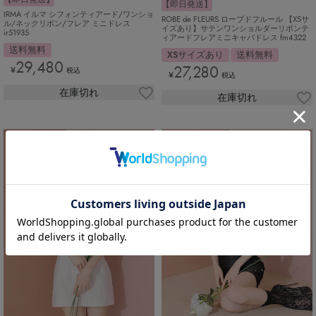
【即日発送】
IRMA イルマ シフォンティアード/ワンショ
ROBE de FLEURS ローブドフルール 【XSサ
ル/ネックリボン/フレア ミニドレス
イズあり】サテンワンショルダーリボンテ
ir51935
ィアードフレアミニキャバドレス fm4322
送料無料
XSサイズあり
送料無料
29,480
27,280
¥
税込
¥
税込
在庫切れ
在庫切れ