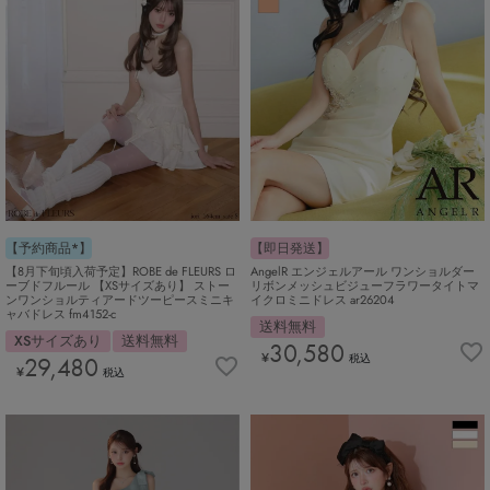
【予約商品*】
【即日発送】
【8月下旬頃入荷予定】ROBE de FLEURS ロ
AngelR エンジェルアール ワンショルダー
ーブドフルール 【XSサイズあり】 ストー
リボンメッシュビジューフラワータイトマ
ンワンショルティアードツーピースミニキ
イクロミニドレス ar26204
ャバドレス fm4152-c
送料無料
XSサイズあり
送料無料
30,580
¥
29,480
税込
¥
税込