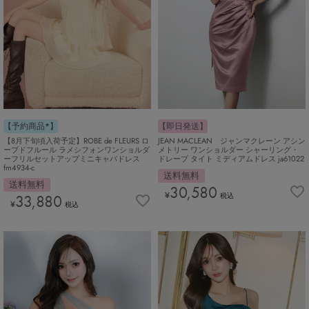
【予約商品*】
【即日発送】
【8月下旬頃入荷予定】ROBE de FLEURS ロ
JEAN MACLEAN ジャンマクレーン アシン
ーブドフルール ラメシフォンワンショルダ
メトリー ワンショルダー シャーリング・
ーフリルセットアップミニキャバドレス
ドレープ タイト ミディアムドレス ja61022
fm4934-c
送料無料
送料無料
30,580
¥
33,880
税込
¥
税込