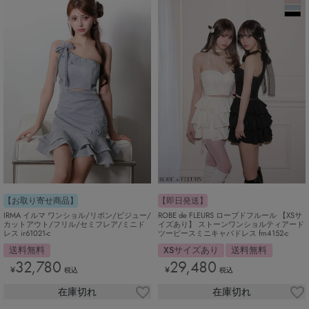
【即日発送】
【お取り寄せ商品】
ROBE de FLEURS ローブドフルール 【XSサ
IRMA イルマ ワンショル/リボン/ビジュー/
イズあり】 ストーンワンショルティアード
カットアウト/フリル/セミフレア/ミニド
ツーピースミニキャバドレス fm4152-c
レス ir61021-c
XSサイズあり
送料無料
送料無料
29,480
32,780
¥
¥
税込
税込
在庫切れ
在庫切れ