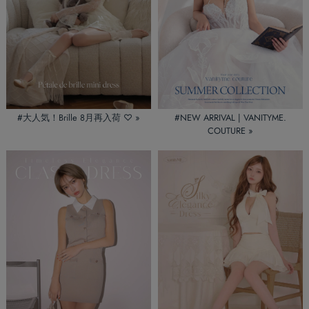
#大人気！Brille 8月再入荷 ♡ »
#NEW ARRIVAL | VANITYME.
COUTURE »