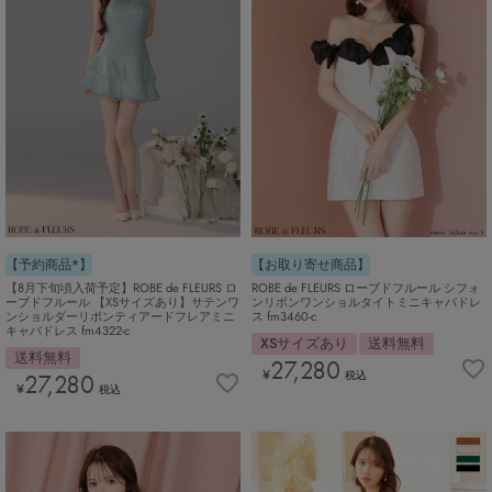
【お取り寄せ商品】
【予約商品*】
ROBE de FLEURS ローブドフルール シフォ
【8月下旬頃入荷予定】ROBE de FLEURS ロ
ンリボンワンショルタイトミニキャバドレ
ーブドフルール 【XSサイズあり】サテンワ
ス fm3460-c
ンショルダーリボンティアードフレアミニ
キャバドレス fm4322-c
XSサイズあり
送料無料
送料無料
27,280
¥
税込
27,280
¥
税込