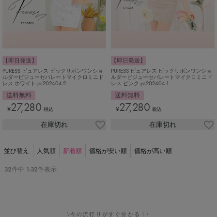
【即日発送】
【即日発送】
PURESS ピュアレス ビックリボンワンショ
PURESS ピュアレス ビックリボンワンショ
ルダービジューセパレートマイクロミニド
ルダービジューセパレートマイクロミニド
レス ホワイト ps202404-2
レス ピンク ps202404-1
送料無料
送料無料
27,280
27,280
¥
¥
税込
税込
在庫切れ
在庫切れ
並び替え
人気順
新着順
価格が安い順
価格が高い順
32
件中
1
-
32
件表示
\今の流行りがすぐ分かる！/