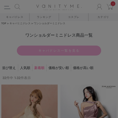
0
ACCO
C
キャバドレス
ランキング
コスプレ
カテゴリ
TOP
キャバミニドレス
ワンショルダーミニドレス
ワンショルダーミニドレス商品一覧
キャバドレス一覧を見る
並び替え
人気順
新着順
価格が安い順
価格が高い順
32
件中
1
-
32
件表示