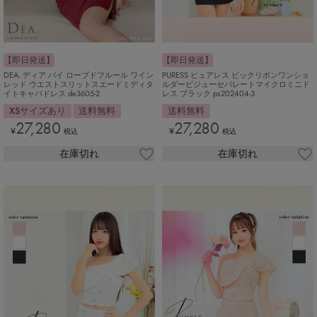
【即日発送】
【即日発送】
DEA. ディア バイ ローブドフルール ワイン
PURESS ピュアレス ビックリボンワンショ
レッド ウエストスリットスエードミディタ
ルダービジューセパレートマイクロミニド
イトキャバドレス de3605-2
レス ブラック ps202404-3
XSサイズあり
送料無料
送料無料
27,280
27,280
¥
¥
税込
税込
在庫切れ
在庫切れ