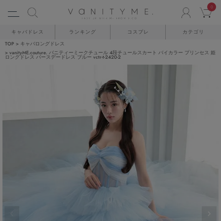
0
ACCO
C
キャバドレス
ランキング
コスプレ
カテゴリ
TOP
キャバロングドレス
vanityME.couture. バニティーミークチュール 4段チュールスカート バイカラー プリンセス 姫
ロングドレス バースデードレス ブルー vctr-t-2420-2