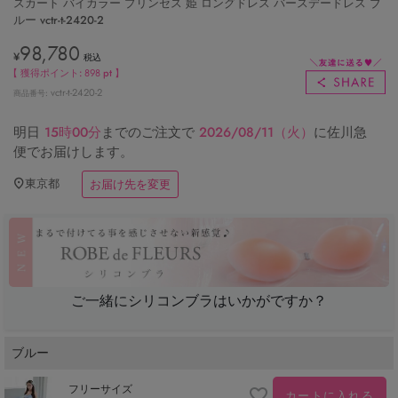
スカート バイカラー プリンセス 姫 ロングドレス バースデードレス ブ
ルー vctr-t-2420-2
98,780
¥
税込
【 獲得ポイント:
898
pt 】
vctr-t-2420-2
商品番号
明日
15時00分
までのご注文で
2026/08/11（火）
に
佐川急
便
でお届けします。
東京都
お届け先を変更
ご一緒にシリコンブラはいかがですか？
ブルー
フリーサイズ
カートに入れる