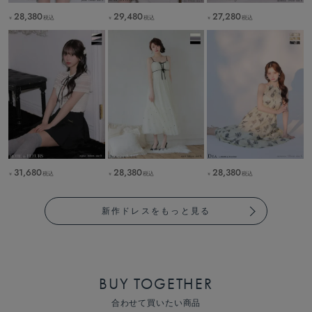
28,380
29,480
27,280
税込
税込
税込
￥
￥
￥
31,680
28,380
28,380
税込
税込
税込
￥
￥
￥
新作ドレスをもっと見る
BUY TOGETHER
合わせて買いたい商品