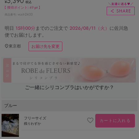
5,390
¥
税込
【 獲得ポイント:
49
pt 】
vcsit-2433
商品番号
明日
15時00分
までのご注文で
2026/08/11（火）
に
佐川急
便
でお届けします。
東京都
お届け先を変更
ご一緒にシリコンブラはいかがですか？
ブルー
フリーサイズ
カートに入れる
残りわずか