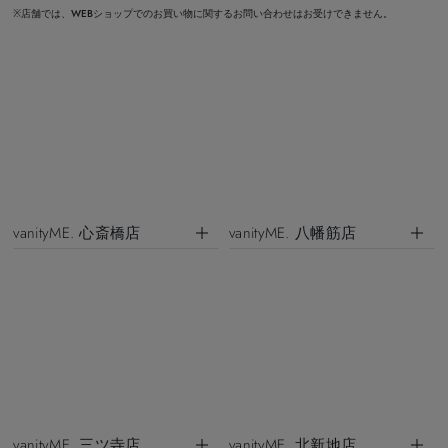
※店舗では、WEBショップでのお買い物に関するお問い合わせはお受けできません。
vanityME. 心斎橋店
vanityME. 八幡筋店
vanityME. 三ツ寺店
vanityME. 北新地店