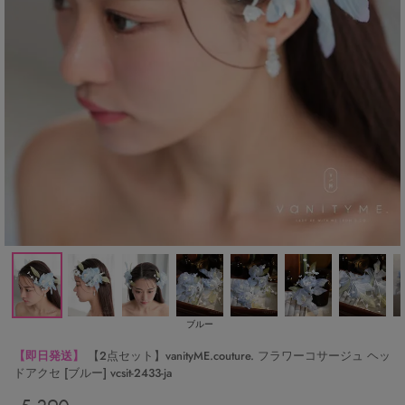
ブルー
【即日発送】
【2点セット】vanityME.couture. フラワーコサージュ ヘッ
ドアクセ [ブルー] vcsit-2433-ja