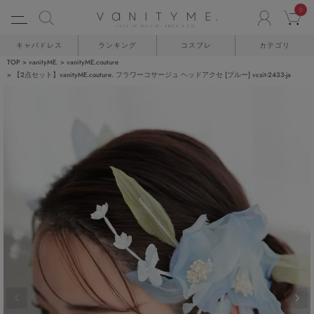
0
ACCO
C
キャバドレス
ランキング
コスプレ
カテゴリ
TOP
vanityME.
vanityME.couture
【2点セット】vanityME.couture. フラワーコサージュ ヘッドアクセ [ブルー] vcsit-2433-ja