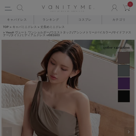
0
ACCO
C
キャバドレス
ランキング
コスプレ
カテゴリ
TOP
キャバミニドレス
丈長めミニドレス
Veautt ヴュート ワンショルダー/ウエストタック/アシンメトリー/バイカラー/サイドファス
ナー/タイト/ミディアムドレス vt082603