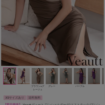
ブラウン×グ
グレー
パープル
レージュ
XSサイズあり
送料無料
【即日発送】
Veautt ヴュート ワンショルダー/ウエストタック/アシン