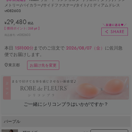
メトリー/バイカラー/サイドファスナー/タイト/ミディアムドレス
vt082603
29,480
¥
税込
【 獲得ポイント:
268
pt 】
vt082603
商品番号
本日
15時00分
までのご注文で
2026/08/07（金）
に
佐川急
便
でお届けします。
東京都
お届け先を変更
ご一緒にシリコンブラはいかがですか？
パープル