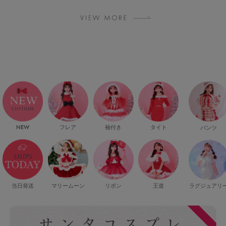
NEW
フレア
袖付き
タイト
パンツ
当日発送
マリームーン
リボン
王道
ラグジュアリ