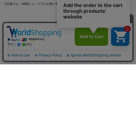
※店舗では、WEBショップでのお買い物に関するお問い合わせはお受けできません。
vanityME. 心斎橋店
vanityME. 八幡筋店
vanityME. 三ツ寺店
vanityME. 北新地店