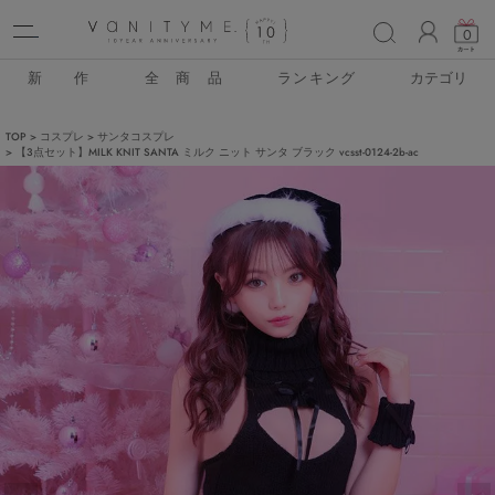
ACCO
0
新 作
全 商 品
ランキング
カテゴリ
TOP
コスプレ
サンタコスプレ
【3点セット】MILK KNIT SANTA ミルク ニット サンタ ブラック vcsst-0124-2b-ac