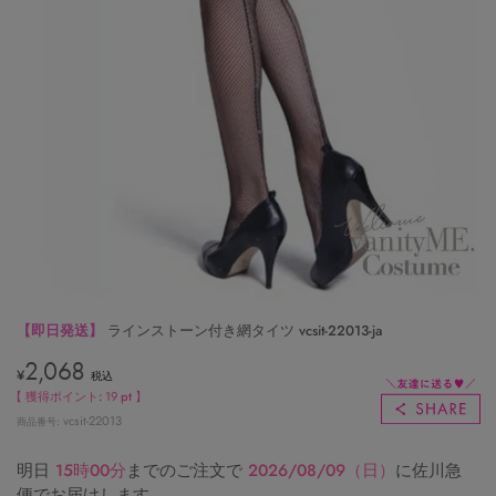
【即日発送】
ラインストーン付き網タイツ vcsit-22013-ja
2,068
¥
税込
【 獲得ポイント:
19
pt 】
vcsit-22013
商品番号
明日
15時00分
までのご注文で
2026/08/09（日）
に
佐川急
便
でお届けします。