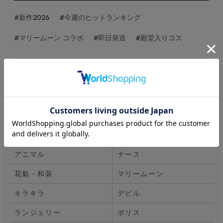
#新作2026
#今週のヒットランキング
#マリームーン コラボ
#即日発送
#殿堂入りコス
バニー
キャット
メイド
チャイナ
アニマル
ナース
花魁・和装
マリームーン
キラキラ
デビル
ランジェリー
ポリス