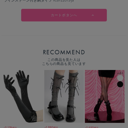
ラインストーン付き網タイツ vcsit-22013-ja
カートボタンへ
RECOMMEND
この商品を見た人は
こちらの商品も見ています
1,980
2,178
1,650
税込
税込
税込
￥
￥
￥