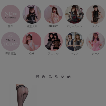
新作
殿堂入り
マリームーン
メイド
BUNNY
即日発送
CAT
マリン
ナース
アニマル