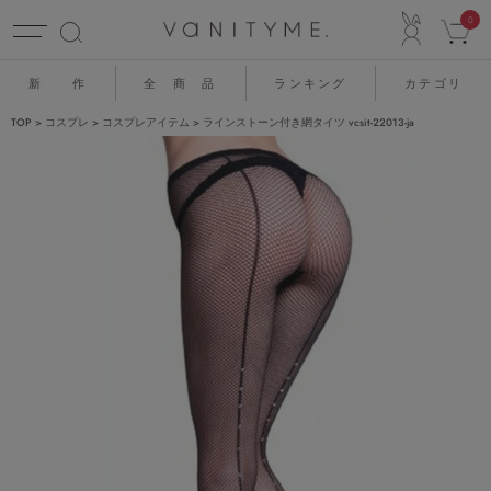
ACCO
0
新 作
全 商 品
ランキング
カテゴリ
TOP
コスプレ
コスプレアイテム
ラインストーン付き網タイツ vcsit-22013-ja