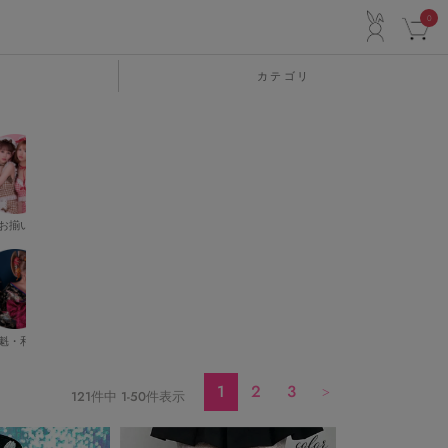
ACCO
0
カテゴリ
お揃い
小悪魔デビル
キラキラ
漢服
POLICE
魁・和柄
天使
ハイレグ
職業系
制服
コ
1
2
3
121
件中
1
-
50
件表示