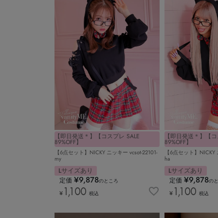
【即日発送＊】【コスプレ SALE
【即日発送＊】【コス
89%OFF】
89%OFF】
【6点セット】NICKY ニッキー vcsot-22101-
【6点セット】NICKY ニッ
my
ha
Lサイズあり
Lサイズあり
¥
9,878
¥
9,878
定価
定価
のところ
の
1,100
1,100
¥
¥
税込
税込