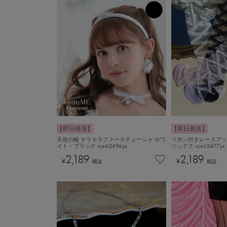
【即日発送】
【即日発送】
天使の輪 キラキラファーカチューシャ ホワ
リボン付きレースアッ
イト・ブラック vcsit-2496-ja
ソックス vcsit-2477-ja
2,189
2,189
¥
¥
税込
税込