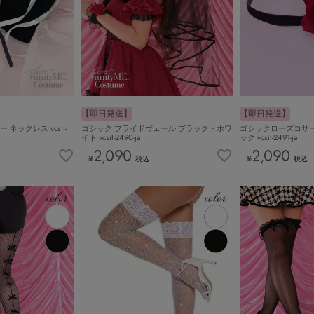
【即日発送】
【即日発送】
ネックレス vcsit-
ゴシック ブライドヴェール ブラック・ホワ
ゴシックローズコサー
イト vcsit-2490-ja
ック vcsit-2491-ja
2,090
2,090
¥
¥
税込
税込