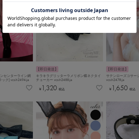
【即日発送】
【即日発送】
ンセンターライン網
キラキラグリッターラメリボン蝶ネクタイ
サテンローズコサー
 vcsit-2494-ja
チョーカー vcsit-2488-ja
vcsit-2478-ja
1,320
1,650
¥
¥
税込
税込