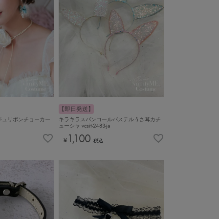
【即日発送】
ジュリボンチョーカー
キラキラスパンコールパステルうさ耳カチ
ューシャ vcsit-2483-ja
1,100
¥
税込