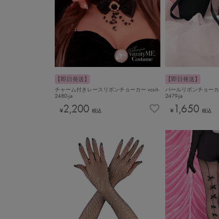
【即日発送】
【即日発送】
チャーム付きレースリボンチョーカー vcsit-
パールリボンチョーカー 
2480-ja
2479-ja
2,200
1,650
¥
¥
税込
税込