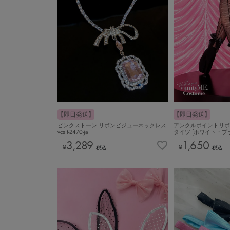
【即日発送】
【即日発送】
ピンクストーン リボンビジューネックレス
アンクルポイントリボ
vcsit-2470-ja
タイツ [ホワイト・ブラック]
3,289
1,650
¥
¥
税込
税込