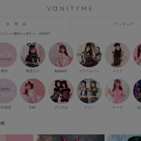
全 商 品
ランキング
スプレ
価格から探す
～3980円
新作
殿堂入り
マリームーン
メイド
BUNNY
即日発送
CAT
マリン
ナース
花
アニマル
い順