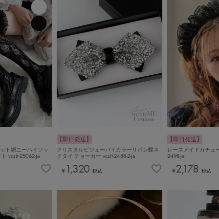
【即日発送】
【即日発送】
ット網ニーハイソッ
クリスタルビジューバイカラーリボン蝶ネ
レースメイドカチューシャ
sit-25062-ja
クタイ チョーカー vcsit-2488-2-ja
2498-ja
1,320
2,178
¥
¥
税込
税込