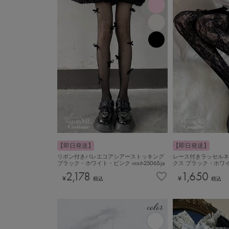
【即日発送】
【即日発送】
リボン付きバレエコアシアーストッキング
レース付きラッセルネ
ブラック・ホワイト・ピンク vcsit-25065-ja
クス ブラック・ホワイト vc
2,178
1,650
¥
¥
税込
税込