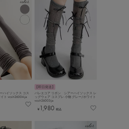
【即日発送】
ニーハイソックス コス
バレエコア リボン シアーハイソックス レ
vcsit-26004-ja
ッグウェア コスプレ 小物 グレー/ホワイト
vcsit-26003-ja
1,980
¥
税込