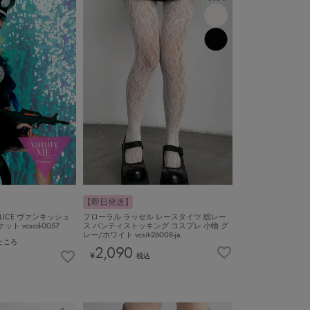
【即日発送】
POLICE ヴァンキッシュ
フローラル ラッセル レースタイツ 総レー
 vcscd-0057
ス パンティストッキング コスプレ 小物 グ
レー/ホワイト vcsit-26008-ja
ところ
2,090
¥
税込