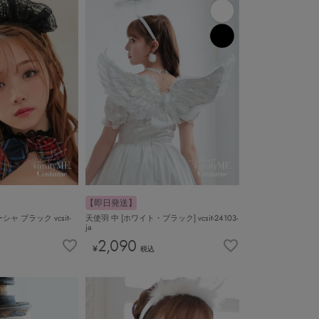
【即日発送】
 ブラック vcsit-
天使羽 中 [ホワイト・ブラック] vcsit-24103-
ja
2,090
¥
税込