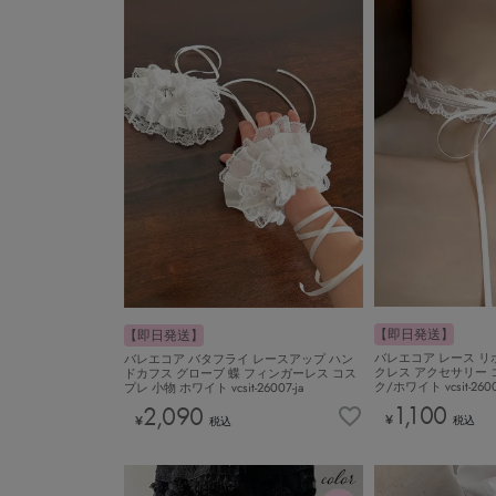
【即日発送】
【即日発送】
バレエコア レース リ
バレエコア バタフライ レースアップ ハン
クレス アクセサリー 
ドカフス グローブ 蝶 フィンガーレス コス
ク/ホワイト vcsit-2600
プレ 小物 ホワイト vcsit-26007-ja
1,100
2,090
¥
¥
税込
税込