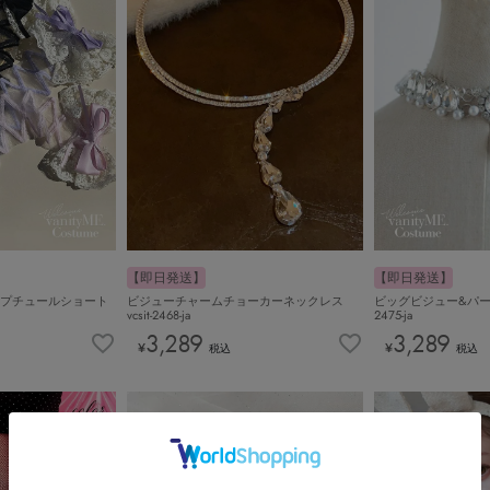
【即日発送】
【即日発送】
プチュールショート
ビジューチャームチョーカーネックレス
ビッグビジュー&パールネ
vcsit-2468-ja
2475-ja
3,289
3,289
¥
¥
税込
税込