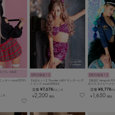
プレ SALE
【即日発送＊】
【即日発送＊】
キー vcsot-22101-
【4点セット】Thunder LADY サンダーレデ
【単品】Vanquish 
ィ ピンク vcsot-23905-2
ポリス ネイビージャケット
¥
7,678
¥
8,778
定価
定価
のところ
の
2,200
1,650
ところ
¥
¥
税込
税込