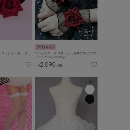
【即日発送】
ジュチョーカー ブラ
ゴシックローズコサージュお袖留め カフス
ブラック vcsit-2492-ja
2,090
¥
税込