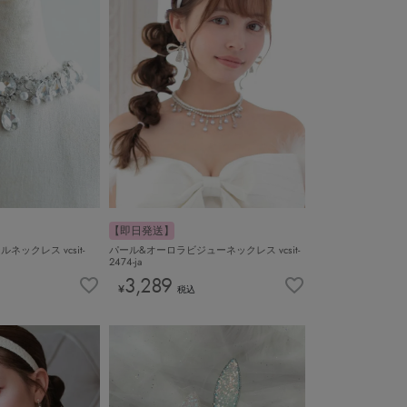
【即日発送】
ックレス vcsit-
パール&オーロラビジューネックレス vcsit-
2474-ja
3,289
¥
税込