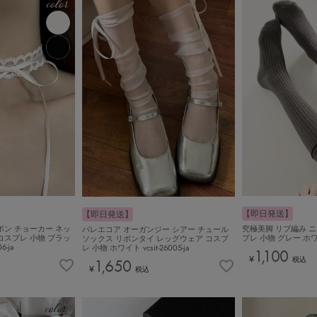
【即日発送】
【即日発送】
ボン チョーカー ネッ
究極美脚 リブ編み 
バレエコア オーガンジー シアー チュール
コスプレ 小物 ブラッ
プレ 小物 グレー ホワイト 
ソックス リボンタイ レッグウェア コスプ
6-ja
レ 小物 ホワイト vcsit-26005-ja
1,100
¥
税込
1,650
¥
税込