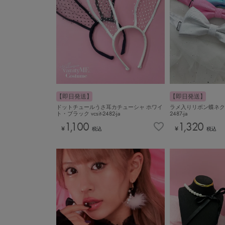
【即日発送】
【即日発送】
ドットチュールうさ耳カチューシャ ホワイ
ラメ入りリボン蝶ネクタイ
ト・ブラック vcsit-2482-ja
2487-ja
1,100
1,320
¥
¥
税込
税込