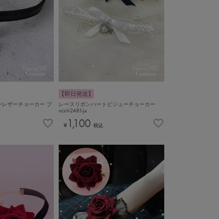
【即日発送】
レザーチョーカー ブ
レースリボンハートビジューチョーカー
vcsit-2481-ja
1,100
¥
税込