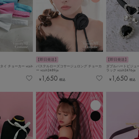
【即日発送】
【即日発送】
 チョーカー vcsit-
パステルローズコサージュロング チョーカ
ダブルハートビジュー
ー vcsit-2489-ja
ラック vcsit-2476-ja
1,650
1,650
¥
¥
税込
税込