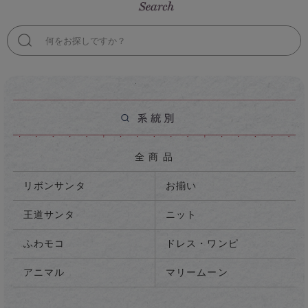
検
索
全 商 品
リボンサンタ
お揃い
王道サンタ
ニット
ふわモコ
ドレス・ワンピ
アニマル
マリームーン