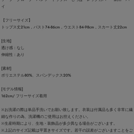
イ
【フリーサイズ】
トップス丈21cm，バスト74-86cm，ウエスト84-98cm，スカート丈22cm
[生地]
透け感：なし
伸縮性：あり
[素材]
ポリエステル80%、スパンデックス20%
[モデル情報]
162cm/ フリーサイズ着用
※お洗濯の際は単品手洗いでお願い致します。衣装は付属品も多く非常に繊
細な作りの為、洗濯機のご使用はお控えください。
※生産時期により、生地・装飾品が多少異なる場合がございます。
※上記のサイズ記載は平置きサイズです。若干の誤差がございますことをご