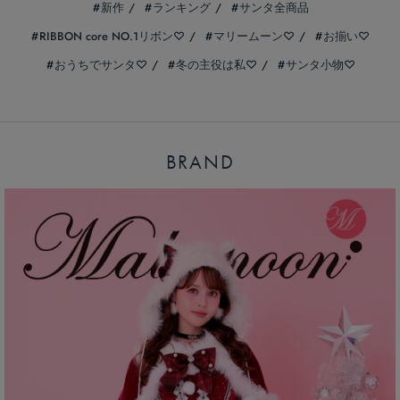
新作
ランキング
サンタ全商品
RIBBON core NO.1リボン♡
マリームーン♡
お揃い♡
おうちでサンタ♡
冬の主役は私♡
サンタ小物♡
BRAND