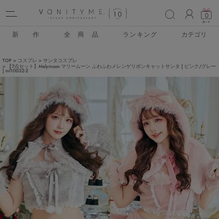
ACCO
0
新 作
全 商 品
ランキング
カテゴリ
TOP
コスプレ
サンタコスプレ
【7点セット】Malymoon マリームーン ふわふわメレンゲリボンキャットサンタ [ ピンク/グレー
] ml10032-2