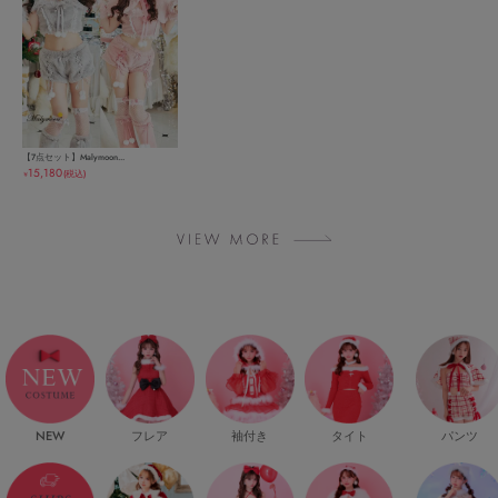
【7点セット】Malymoon...
15,180
(税込)
￥
NEW
フレア
袖付き
タイト
パンツ