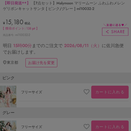
【即日発送**】
【7点セット】Malymoon マリームーン ふわふわメレン
ゲリボンキャットサンタ [ ピンク/グレー ] ml10032-2
15,180
¥
税込
【 獲得ポイント:
138
pt 】
ml10032-2
商品番号
明日
15時00分
までのご注文で
2026/08/11（火）
に
佐川急便
でお届けします。
東京都
お届け先を変更
ピンク
カートに入れる
フリーサイズ
グレー
カートに入れる
フリーサイズ