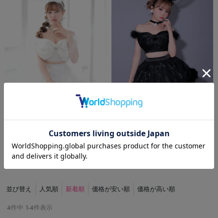
【即日発送＊】
【即日発送＊】
【3点セット】J CORE Bunny ブラック
【3点セット】J CORE Bunny ホワイト
vcsbn-240573-1-ac
vcsbn-240573-3-ac
送料無料
送料無料
16,489
16,489
¥
税込
〜
¥
税込
〜
並び替え
人気順
新着順
価格が安い順
価格が高い順
4
件中
1
-
4
件表示