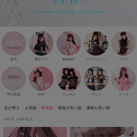
新作
殿堂入り
マリームーン
メイド
BUNNY
即日発送
CAT
マリン
ナース
アニマル
並び替え
人気順
新着順
価格が安い順
価格が高い順
4
件中
1
-
4
件表示