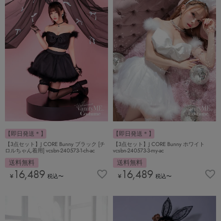
【即日発送＊】
【即日発送＊】
【3点セット】J CORE Bunny ブラック [チ
【3点セット】J CORE Bunny ホワイト
ロルちゃん着用] vcsbn-240573-1-ch-ac
vcsbn-240573-3-my-ac
送料無料
送料無料
16,489
16,489
¥
税込
〜
¥
税込
〜