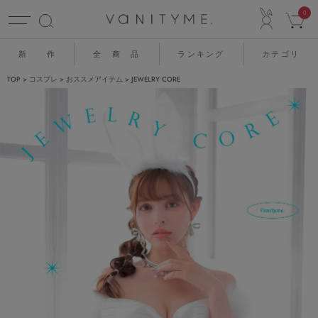
ACCO
0
新 作
全 商 品
ランキング
カテゴリ
TOP
コスプレ
おススメアイテム
JEWELRY CORE