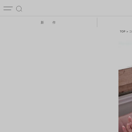
新 作
TOP
コ