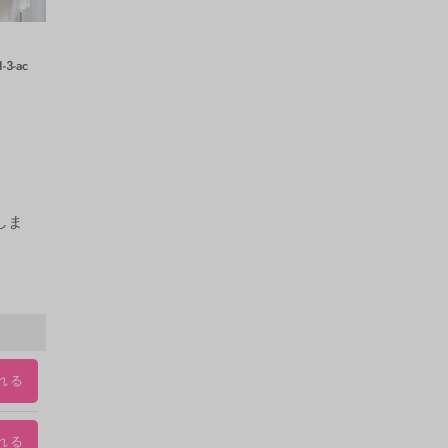
3-ac
しま
れる
れる