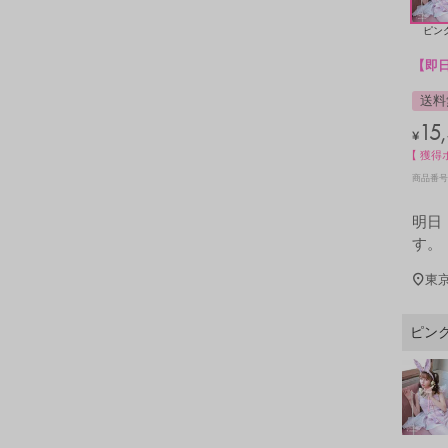
ピン
【即
送料
15
¥
【 獲得
商品番号
明日
す。
東
ピン