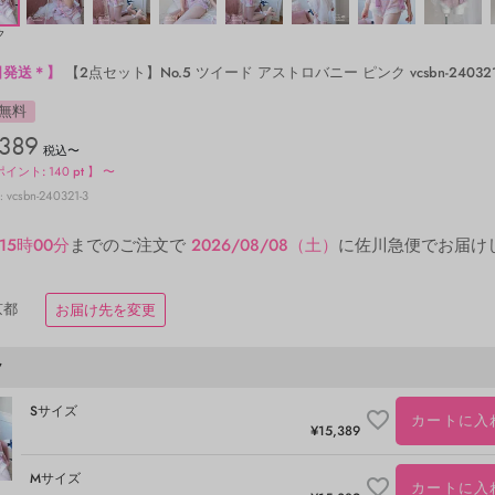
ク
日発送＊】
【2点セット】No.5 ツイード アストロバニー ピンク vcsbn-240321-
無料
,389
税込
〜
ポイント:
140
pt 】
〜
vcsbn-240321-3
15時00分
までのご注文で
2026/08/08（土）
に
佐川急便
でお届け
京都
お届け先を変更
ク
Sサイズ
カートに入
¥
15,389
Mサイズ
カートに入