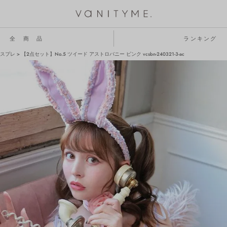
全 商 品
ランキング
スプレ
【2点セット】No.5 ツイード アストロバニー ピンク vcsbn-240321-3-ac