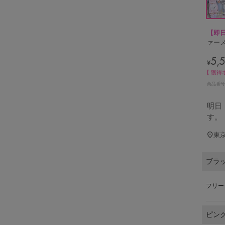
【即
ァーメ
5,
¥
【 獲得
商品番号
明日
す。
東
ブラ
フリー
ピン