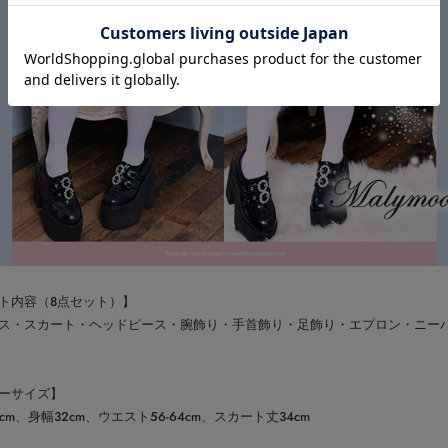
ト内容（8点セット）】
ス・スカート・ヘッドピース・腕飾り・手首飾り・足飾り・エプロン・ニー
ーサイズ】
cm、身幅32cm、ウエスト56-64cm、スカート丈34cm