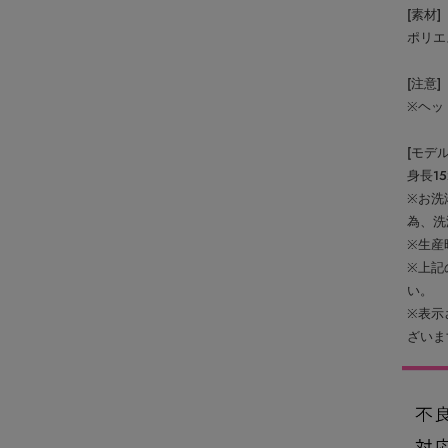
[素材]
ポリエ
[注意]
※ヘッ
[モデ
身長15
※お洗
為、洗
※生産
※上記
い。
※表示
ざいま