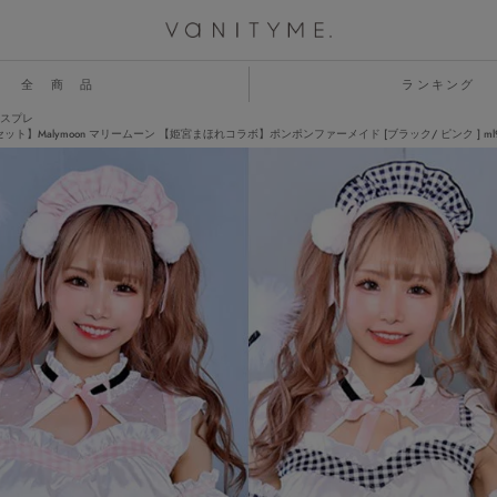
全 商 品
ランキング
スプレ
ット】Malymoon マリームーン 【姫宮まほれコラボ】ポンポンファーメイド [ブラック/ ピンク ] ml9