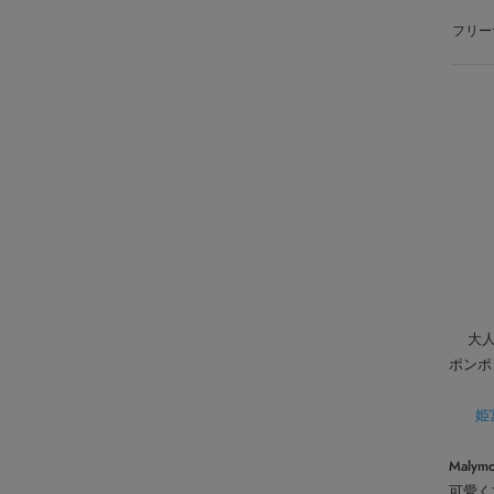
フリー
大人気
ポンポ
姫宮
Mal
可愛く