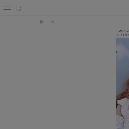
新 作
TOP
コ
【8点セ