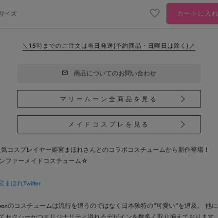
カートに入
サイズ
＼15時までのご注文は当日発送
(予約商品・日曜日は除く)／
商品についてのお問い合わせ
マリームーン全商品を見る
メイドコスプレを見る
コスプレイヤー姫宮まほれさんとのコラボコスチュームから新作登場！
ンファーメイドコスチューム☆
まほれTwitter
ymoonのコスチュームは流行を追うのではなく日本独特の"可愛い"を追及。 他
てセクシーかつオリジナリティ溢れるデザインを数多く取り揃えております