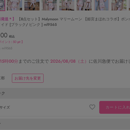
日発送＊】
【8点セット】Malymoon マリームーン 【姫宮まほれコラボ】ポ
イド [ブラック/ ピンク ] ml9565
500
税込
ポイント:
50
pt 】
ml9565
15時00分
までのご注文で
2026/08/08（土）
に
佐川急便
でお届け
京都
お届け先を変更
ック
カートに入
サイズ
ク