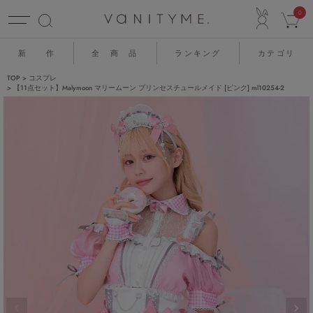
ACCO
0
新 作
全 商 品
ランキング
カテゴリ
TOP
コスプレ
【11点セット】Malymoon マリームーン プリンセスチュールメイド [ピンク] ml10254-2