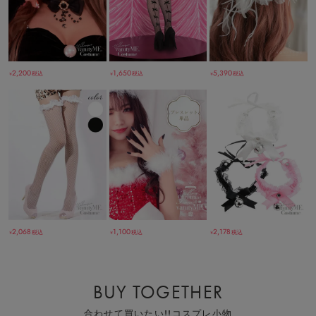
2,200
1,650
5,390
税込
税込
税込
￥
￥
￥
2,068
1,100
2,178
税込
税込
税込
￥
￥
￥
BUY TOGETHER
合わせて買いたい!!コスプレ小物