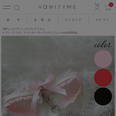
ACCO
0
新 作
全 商 品
ランキング
カテゴリ
TOP
コスプレ
コスプレアイテム
ゴシックリボン チョーカー サークルネックレス vcsit-23352-ja