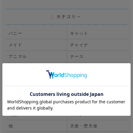
バニー
キャット
メイド
チャイナ
アニマル
ナース
花魁・和装
マリームーン
キラキラ
デビル
ランジェリー
ポリス
職業系
漢服
制服
サンタ
他
天使・堕天使