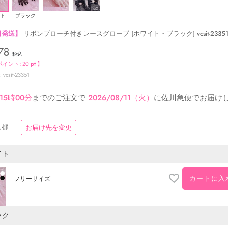
ト
ブラック
日発送】
リボンブローチ付きレースグローブ [ホワイト・ブラック] vcsit-23351-
78
税込
ポイント:
20
pt 】
vcsit-23351
15時00分
までのご注文で
2026/08/11（火）
に
佐川急便
でお届け
京都
お届け先を変更
イト
カートに入
フリーサイズ
ック