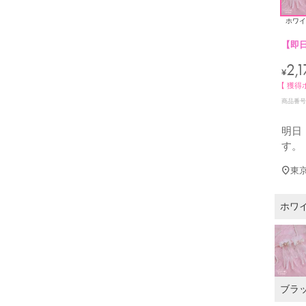
ホワイ
【即
2,1
¥
【 獲得
商品番号
明日
す。
東
ホワ
ブラ