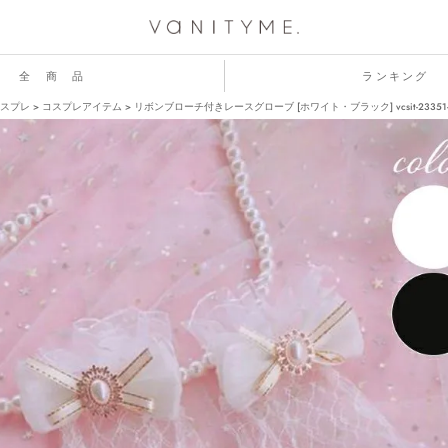
全 商 品
ランキング
スプレ
コスプレアイテム
リボンブローチ付きレースグローブ [ホワイト・ブラック] vcsit-23351-