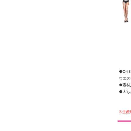
●ONE 
ウエスト
●素材/N
●太も
※生産