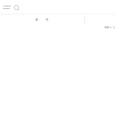
新 作
TOP
コ