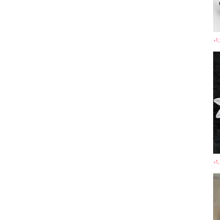
1
￥
1
￥