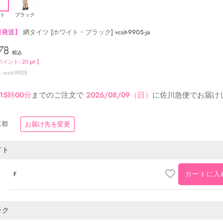
ト
ブラック
日発送】
網タイツ [ホワイト・ブラック] vcsit-9905-ja
78
税込
ポイント:
20
pt 】
vcsit-9905
15時00分
までのご注文で
2026/08/09（日）
に
佐川急便
でお届け
京都
お届け先を変更
イト
カートに入
F
ック