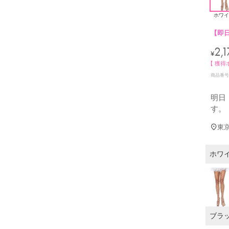
ホワイ
【即
2,1
¥
【 獲得
商品番号
明日
す。
東
ホワ
ブラ