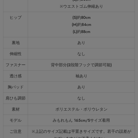
※ウエストゴム伸縮あり
ヒップ
(S)約80cm
(M)約84cm
(L)約88cm
裏地
あり
伸縮性
なし
ファスナー
背中部分(2段階フックで調節可能)
透け感
袖あり
胸パッド
あり
肩ひも調節
なし
素材
ポリエステル・ポリウレタン
モデル
みもれもん 165cm/Sサイズ着用
ご注意
※上記のサイズ記載は平置きサイズです。若干の誤差が