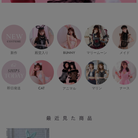
新作
殿堂入り
マリームーン
メイド
BUNNY
即日発送
CAT
マリン
ナース
アニマル