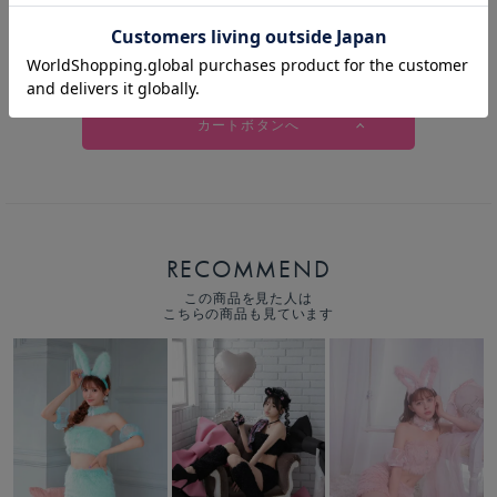
【期間限定SALE】【5点セット】ときめきバニー ミント [レモンちゃん
着用] vcsbn-230485-4-le-ac
カートボタンへ
RECOMMEND
この商品を見た人は
こちらの商品も見ています