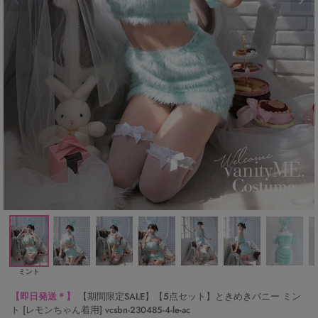
ミント
【即日発送＊】
【期間限定SALE】【5点セット】ときめきバニー ミン
ト [レモンちゃん着用] vcsbn-230485-4-le-ac