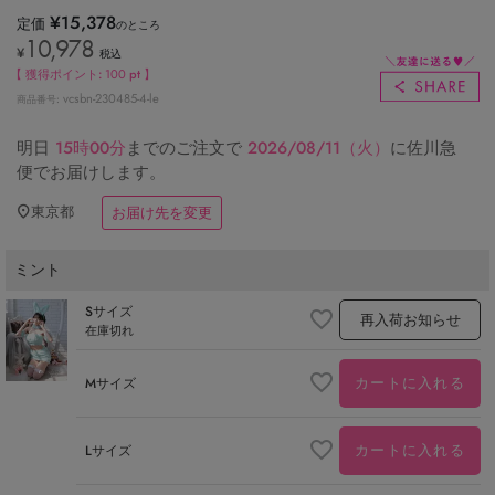
¥
15,378
定価
のところ
10,978
¥
税込
【 獲得ポイント:
100
pt 】
vcsbn-230485-4-le
商品番号
明日
15時00分
までのご注文で
2026/08/11（火）
に
佐川急
便
でお届けします。
東京都
お届け先を変更
ミント
Sサイズ
再入荷お知らせ
在庫切れ
カートに入れる
Mサイズ
カートに入れる
Lサイズ