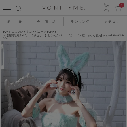
ACCO
0
新 作
全 商 品
ランキング
カテゴリ
TOP
コスプレ
ネコ・バニー
BUNNY
【期間限定SALE】【5点セット】ときめきバニー ミント [レモンちゃん着用] vcsbn-230485-4-l
e-ac