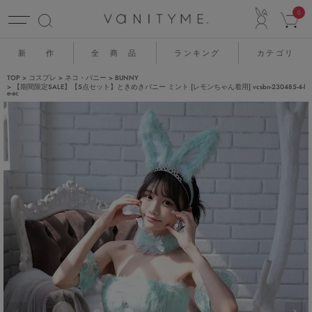
ACCO
0
新 作
全 商 品
ランキング
カテゴリ
TOP
コスプレ
ネコ・バニー
BUNNY
【期間限定SALE】【5点セット】ときめきバニー ミント [レモンちゃん着用] vcsbn-230485-4-l
e-ac