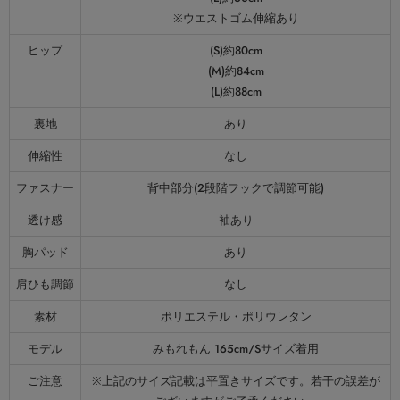
※ウエストゴム伸縮あり
ヒップ
(S)約80cm
(M)約84cm
(L)約88cm
裏地
あり
伸縮性
なし
ファスナー
背中部分(2段階フックで調節可能)
透け感
袖あり
胸パッド
あり
肩ひも調節
なし
素材
ポリエステル・ポリウレタン
モデル
みもれもん 165cm/Sサイズ着用
ご注意
※上記のサイズ記載は平置きサイズです。若干の誤差が