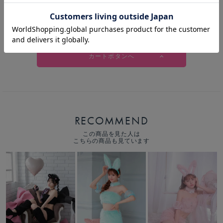
【期間限定SALE】【5点セット】ときめきバニー ミント [レモンちゃん
着用] vcsbn-230485-4-le-ac
カートボタンへ
RECOMMEND
この商品を見た人は
こちらの商品も見ています