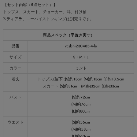
【セット内容（5点セット）】
トップス、スカート、チョーカー、耳、付け袖
※ティアラ、ニーハイストッキングは別売りです。
商品スペック（平置き実寸）
品番
vcsbn-230485-4-le
サイズ
S・M・L
カラー
ミント
着丈
トップス(脇下):(S)約13cm (M)約13cm (L)約13.5cm
スカート:(S)約31cm (M)約32cm (L)約33cm
バスト
(S)約72cm
(M)約76cm
(L)約80cm
ウエスト
(S)約56cm
(M)約58cm
(L)約60cm