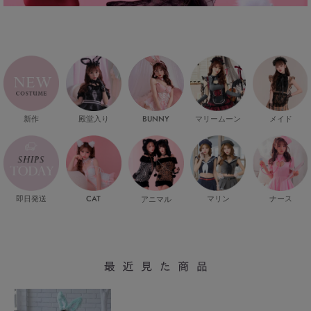
新作
殿堂入り
マリームーン
メイド
BUNNY
即日発送
CAT
マリン
ナース
アニマル