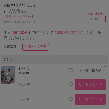
¥
15,378
定価
のところ
10,978
¥
税込
【 獲得ポイント:
100
pt 】
vcsbn-230485-4-le
商品番号
本日
15時00分
までのご注文で
2026/08/07（金）
に
佐川急
便
でお届けします。
東京都
お届け先を変更
ミント
Sサイズ
再入荷お知らせ
在庫切れ
カートに入れる
Mサイズ
カートに入れる
Lサイズ