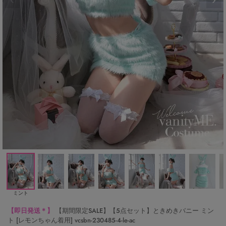
ミント
【即日発送＊】
【期間限定SALE】【5点セット】ときめきバニー ミン
ト [レモンちゃん着用] vcsbn-230485-4-le-ac