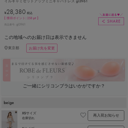
イルキャミセットアップミニキャバドレス gl3961
28,380
¥
税込
【 獲得ポイント:
258
pt 】
gl3961
商品番号
この地域へのお届け日は表示できません
東京都
お届け先を変更
ご一緒にシリコンブラはいかがですか？
beige
XSサイズ
再入荷お知らせ
在庫切れ