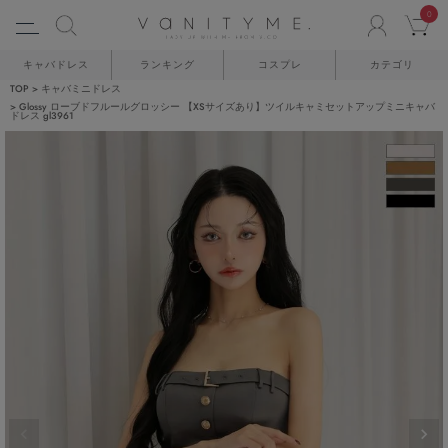
0
ACCO
C
キャバドレス
ランキング
コスプレ
カテゴリ
TOP
キャバミニドレス
Glossy ローブドフルールグロッシー 【XSサイズあり】ツイルキャミセットアップミニキャバ
ドレス gl3961