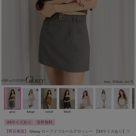
gray
beige
camel
black
XSサイズあり
送料無料
【即日発送】
Glossy ローブドフルールグロッシー 【XSサイズあり】ツ