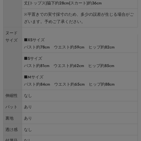
丈(トップス)脇下約28cm(スカート)約36cm
※平置きでの実寸採寸のため、多少の誤差が生じる場合がご
ざいます。予めご了承ください。
ヌード
■XSサイズ
サイズ
バスト約78cm ウエスト約59cm ヒップ約82cm
■Sサイズ
バスト約81cm ウエスト約62cm ヒップ約85cm
■Mサイズ
バスト約84cm ウエスト約65cm ヒップ約88cm
伸縮性
なし
パット
あり
裏地
あり
透け感
なし
付属品
なし