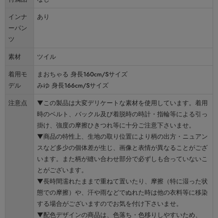
インナ
あり
ーパン
ツ
素材
ツイル
着用モ
まおちゃる 身長160cm/Sサイズ
デル
みゆ 身長166cm/Sサイズ
注意点
▼この製品は大変デリケートな素材を使用しています。着用
時のベルト、バックル及び着脱時の時計・指輪等による引っ
掛け、強度の摩擦ひきつれ等に十分ご注意下さいませ。
▼商品の特性上、生地の取り位置により柄の出方・ニュアン
スなど多少の個体差が生じ、画像と表情が異なることがござ
います。また柄が縫い合わせ部分で必ずしも合っていないこ
とがございます。
▼長時間濡れたままで重ねて置いたり、摩擦（特に湿った状
態での摩擦）や、汗や雨などでぬれた時は他の衣料等に移染
する場合がございますのでお気を付け下さいませ。
▼配色デザインの商品は、色落ち・色移りしやすいため、